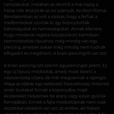
tartozásukat. Indiában az ókortól a mai napig a
házas nők átszúrták az orr szárnyát. Az ókori Római
Birodalomban az volt a szokás, hogy a férfiak a
mellbimbókat szúrták ki, így bizonyították
bátorságukat és nemességüket. Annak ellenére,
hogy mindenki régóta hozzászokott bármilyen
testmódosítási típushoz, még mindig van egy
piercing, amelyet sokan még mindig nem tudnak
elfogadni és megérteni. A brain piercingről van szó.
A brain piercing szó szerint agypiercinget jelent. Ez
egy új típusú módosítás, amely most lépett a
népszerűség útjára, de már megvannak a rajongói.
Maga az eljárás egy sebészeti beavatkozás, melynek
során lyukakat fúrnak a koponyába, majd
ékszereket helyeznek be arany vagy ezüst gyűrűk
formájában. Ennek a fajta módosításnak nem csak
esztétikai oldaláról van szó, az ember, aki fejben