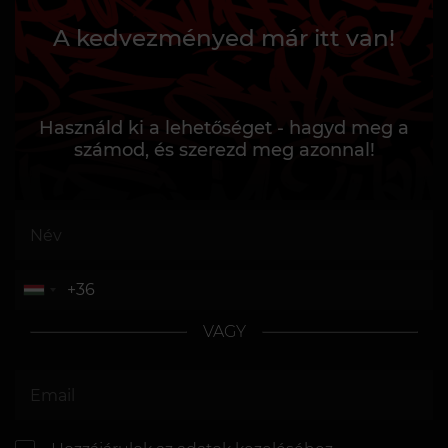
A kedvezményed már itt van!
Használd ki a lehetőséget - hagyd meg a
számod, és szerezd meg azonnal!
VAGY