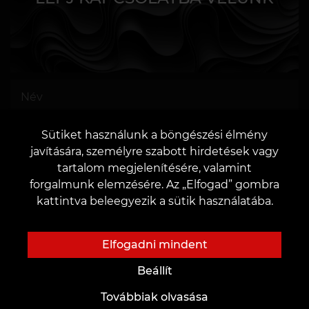
Sütiket használunk a böngészési élmény
javítására, személyre szabott hirdetések vagy
VAGY
tartalom megjelenítésére, valamint
forgalmunk elemzésére. Az „Elfogad” gombra
kattintva beleegyezik a sütik használatába.
Elfogadni mindent
Hozzájárulok az
adatok kezeléséhez
Beállít
Továbbiak olvasása