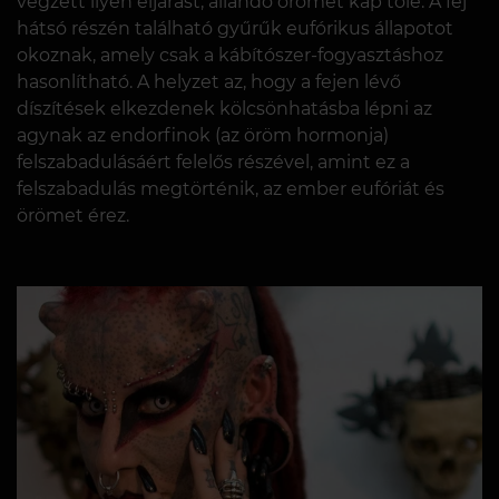
végzett ilyen eljárást, állandó örömet kap tőle. A fej
hátsó részén található gyűrűk eufórikus állapotot
okoznak, amely csak a kábítószer-fogyasztáshoz
hasonlítható. A helyzet az, hogy a fejen lévő
díszítések elkezdenek kölcsönhatásba lépni az
agynak az endorfinok (az öröm hormonja)
felszabadulásáért felelős részével, amint ez a
felszabadulás megtörténik, az ember eufóriát és
örömet érez.