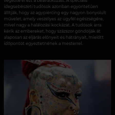
végezte el ezt a beavatkozást. A speciális
idegsebészeti tudósok azonban egyöntetűen
állítják, hogy az agypiercing egy nagyon bonyolult
művelet, amely veszélyes az ügyfél egészségére,
mivel nagy a halálozási kockázat. A tudósok arra
kérik az embereket, hogy százszor gondolják át
alaposan az eljárás előnyeit és hátrányait, mielőtt
időpontot egyeztetnének a mesterrel.