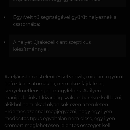
Egy ívelt tű segítségével gyűrűt helyeznek a
csatornába;
A helyet újrakezelik antiszeptikus
készítménnyel.
Az eljárást érzéstelenítéssel végzik, miután a gyűrűt
befűzik a csatornákba, nem okoz fájdalmat,
kényelmetlenséget az ügyfélnek. Az ilyen
manipulációkat kizárólag szakemberekre kell bízni,
akikből nem akad olyan sok ezen a területen.
Érdemes azonnal megjegyezni, hogy egy ilyen
módosítás típus egyáltalán nem olcsó, egy ilyen
örömért meglehetősen jelentős összeget kell