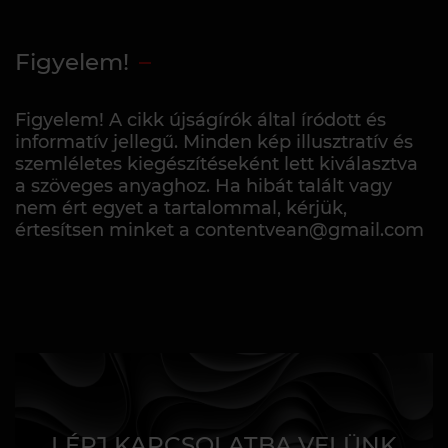
Figyelem!
Figyelem! A cikk újságírók által íródott és
informatív jellegű. Minden kép illusztratív és
szemléletes kiegészítéseként lett kiválasztva
a szöveges anyaghoz. Ha hibát talált vagy
nem ért egyet a tartalommal, kérjük,
értesítsen minket a contentvean@gmail.com
LÉPJ KAPCSOLATBA VELÜNK