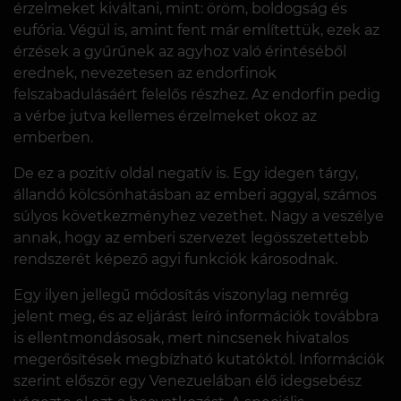
érzelmeket kiváltani, mint: öröm, boldogság és
eufória. Végül is, amint fent már említettük, ezek az
érzések a gyűrűnek az agyhoz való érintéséből
erednek, nevezetesen az endorfinok
felszabadulásáért felelős részhez. Az endorfin pedig
a vérbe jutva kellemes érzelmeket okoz az
emberben.
De ez a pozitív oldal negatív is. Egy idegen tárgy,
állandó kölcsönhatásban az emberi aggyal, számos
súlyos következményhez vezethet. Nagy a veszélye
annak, hogy az emberi szervezet legösszetettebb
rendszerét képező agyi funkciók károsodnak.
Egy ilyen jellegű módosítás viszonylag nemrég
jelent meg, és az eljárást leíró információk továbbra
is ellentmondásosak, mert nincsenek hivatalos
megerősítések megbízható kutatóktól. Információk
szerint először egy Venezuelában élő idegsebész