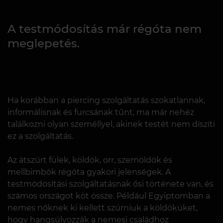
A testmódosítás már régóta nem
meglepetés.
Ha korábban a piercing szolgáltatás szokatlannak,
informálisnak és furcsának tűnt, ma már nehéz
találkozni olyan személlyel, akinek testét nem díszíti
ez a szolgáltatás.
Az átszúrt fülek, köldök, orr, szemöldök és
mellbimbók régóta gyakori jelenségek. A
testmódosítási szolgáltatásnak ősi története van, és
számos országot köt össze. Például Egyiptomban a
nemes nőknek ki kellett szúrniuk a köldöküket,
hogy hangsúlyozzák a nemesi családhoz