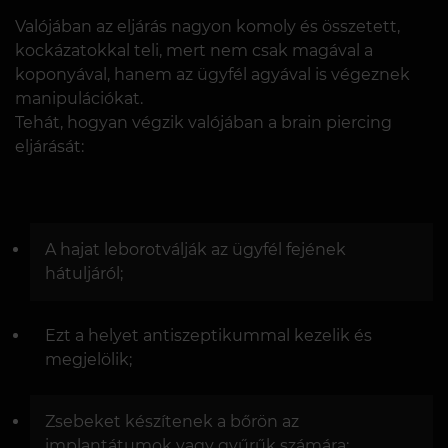
Valójában az eljárás nagyon komoly és összetett,
kockázatokkal teli, mert nem csak magával a
koponyával, hanem az ügyfél agyával is végeznek
manipulációkat.
Tehát, hogyan végzik valójában a brain piercing
eljárását:
A hajat leborotválják az ügyfél fejének
hátuljáról;
Ezt a helyet antiszeptikummal kezelik és
megjelölik;
Zsebeket készítenek a bőrön az
implantátumok vagy gyűrűk számára;