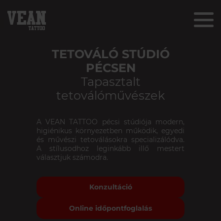
TETOVÁLÓ STÚDIÓ
PÉCSEN
Tapasztalt
tetoválóművészek
A VEAN TATTOO pécsi stúdiója modern,
higiénikus környezetben működik, egyedi
és művészi tetoválásokra specializálódva.
A stílusodhoz leginkább illő mestert
választjuk számodra.
Konzultáció
Online időpontfoglalás