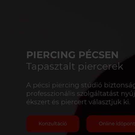
PIERCING PÉCSEN
Tapasztalt piercerek
A pécsi piercing stúdió biztonsá
professzionális szolgáltatást nyúj
ékszert és piercert választjuk ki.
Konzultáció
Online időpont