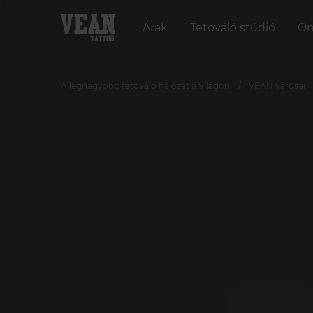
Árak
Tetováló stúdió
On
A legnagyobb tetováló hálózat a Világon
VEAN városai