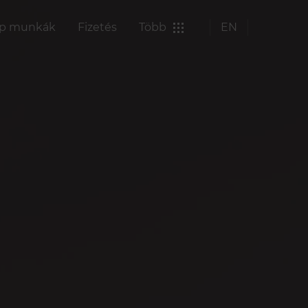
p munkák
Fizetés
Több
EN