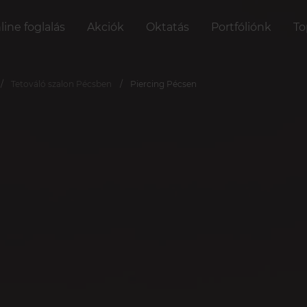
line foglalás
Akciók
Oktatás
Portfóliónk
To
Tetováló szalon Pécsben
Piercing Pécsen