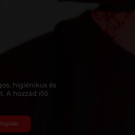
gos, higiénikus és
t. A hozzád illő
foglalás