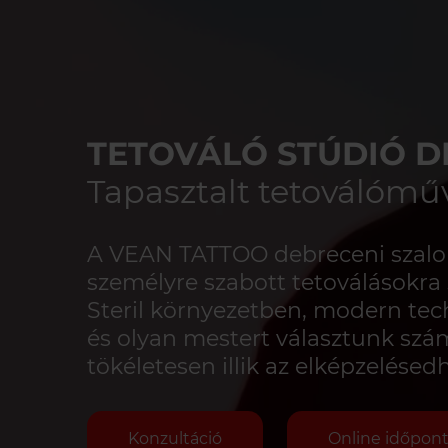
TETOVÁLÓ STÚDIÓ 
Tapasztalt tetoválómű
A VEAN TATTOO debreceni szalon
személyre szabott tetoválásokra s
Steril környezetben, modern tec
és olyan mestert választunk szá
tökéletesen illik az elképzelésed
Konzultáció
Online időpont