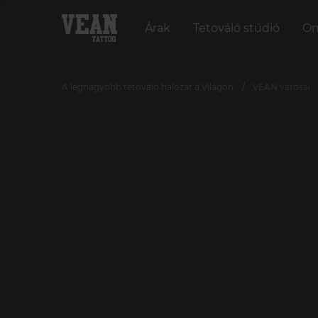
Árak
Tetováló stúdió
On
A legnagyobb tetováló hálózat a Világon
VEAN városai