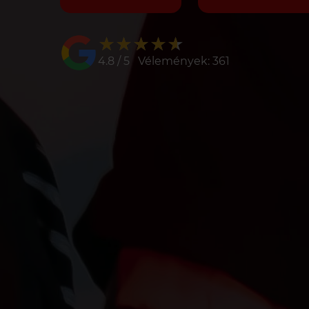
★★★★★
★★★★★
4.8 / 5 Vélemények: 361