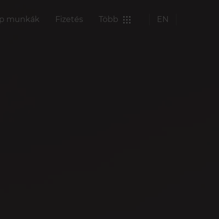
p munkák
Fizetés
Több
EN