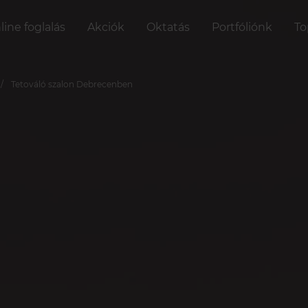
line foglalás
Akciók
Oktatás
Portfóliónk
To
Tetováló szalon Debrecenben