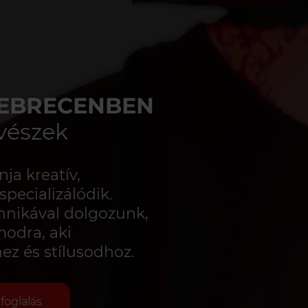
DEBRECENBEN
vészek
ja kreatív,
pecializálódik.
hnikával dolgozunk,
modra, aki
hez és stílusodhoz.
foglalás