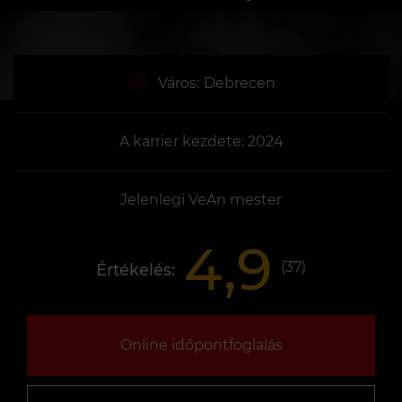
Város:
Debrecen
A karrier kezdete: 2024
Jelenlegi VeAn mester
4,9
(
37
)
Értékelés:
Online időpontfoglalás