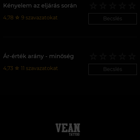
Kényelem az eljárás során
4,78
☆
9
szavazatokat
Becslés
Ár-érték arány - minőség
4,73
☆
11
szavazatokat
Becslés