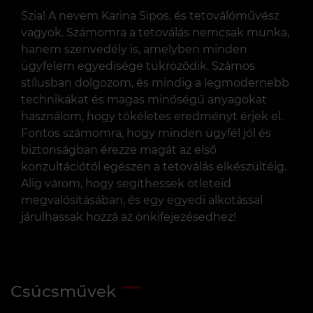
Szia! A nevem Karina Sipos, és tetoválóművész
vagyok. Számomra a tetoválás nemcsak munka,
hanem szenvedély is, amelyben minden
ügyfelem egyedisége tükröződik. Számos
stílusban dolgozom, és mindig a legmodernebb
technikákat és magas minőségű anyagokat
használom, hogy tökéletes eredményt érjek el.
Fontos számomra, hogy minden ügyfél jól és
biztonságban érezze magát az első
konzultációtól egészen a tetoválás elkészültéig.
Alig várom, hogy segíthessek ötleteid
megvalósításában, és egy egyedi alkotással
járulhassak hozzá az önkifejezésedhez!
Csúcsművek