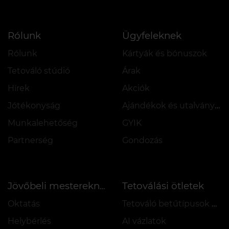
Rólunk
Ügyfeleknek
Rólunk
Kártyák és bónuszok
Tetováló stúdió
Árak
Hírek
Akciók
Jótékonyság
Ajándékok és utalványok
Munkalehetőség
GYIK
Partnerség
Gondozás
Tetoválási ötletek
Jövőbeli mestereknek
Oktatás
Tetováló betűtípusok online
Helybérlés
AI vázlatok