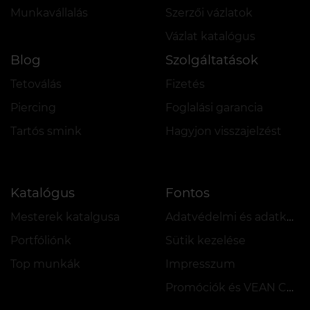
Munkavállalás
Szerzői vázlatok
Vázlat katalógus
Blog
Szolgáltatások
Tetoválás
Fizetés
Piercing
Foglalási garancia
Tartós smink
Hagyjon visszajelzést
Katalógus
Fontos
Mesterek katalgusa
Adatvédelmi és adatkezelési szabályzat
Portfóliónk
Sütik kezelése
Top munkák
Impresszum
Promóciók és VEAN COINS szabályzata