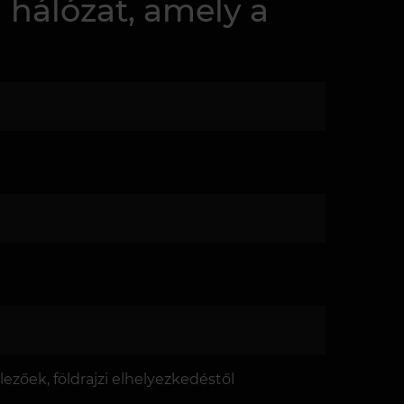
hálózat, amely a
zőek, földrajzi elhelyezkedéstől