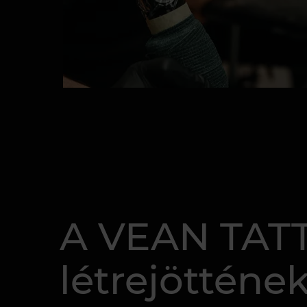
A VEAN TATT
létrejötténe