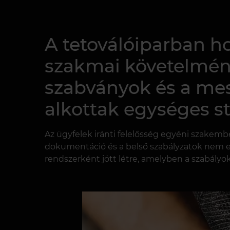
A tetoválóiparban h
szakmai követelményr
szabványok és a me
alkottak egységes st
Az ügyfelek iránti felelősség egyéni szakem
dokumentáció és a belső szabályzatok nem eg
rendszerként jött létre, amelyben a szabályo