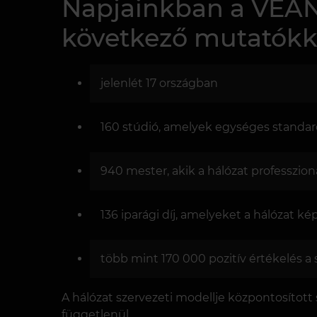
Napjainkban a VEAN
következő mutatókka
jelenlét 17 országban
160 stúdió, amelyek egységes standa
940 mester, akik a hálózat professzioná
136 iparági díj, amelyeket a hálózat ké
több mint 170 000 pozitív értékelés a
A hálózat szervezeti modellje központosított
függetlenül.