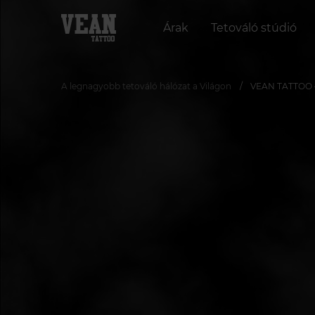
Árak
Tetováló stúdió
A legnagyobb tetováló hálózat a Világon
VEAN TATTOO — 