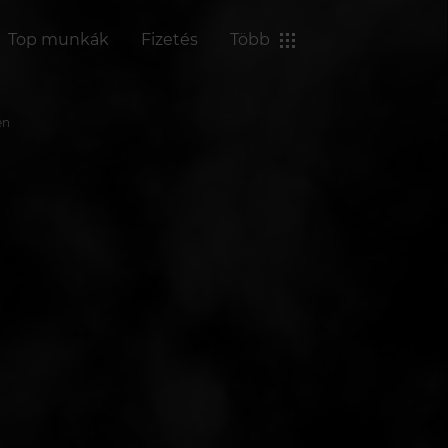
Top munkák
Fizetés
Több
en