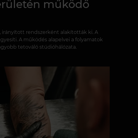
 területén működő
ányított rendszerként alakították ki. A
yesíti. A működés alapelvei a folyamatok
agyobb tetováló stúdióhálózata.