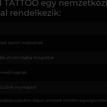
 TATTOO egy nemzetközi 
l rendelkezik:
rdok szerint működnek
lis struktúrájába integráltak
pviselői kaptak
 stúdiók munkájáról
 szabályozásokon alapul, amelyek minden egységre kötele