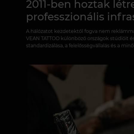
2011-ben hoztak létr
professzionális infr
A hálózatot kezdetektől fogva nem reklámmár
VEAN TATTOO különböző országok stúdióit és
standardizálása, a felelősségvállalás és a m