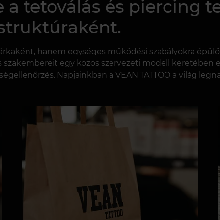
e a tetoválás és piercing
astruktúraként.
kaként, hanem egységes működési szabályokra épülő, ir
 szakembereit egy közös szervezeti modell keretében eg
inőségellenőrzés. Napjainkban a VEAN TATTOO a világ legn