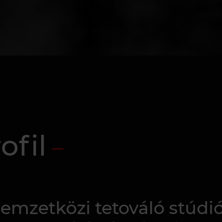
ofil
mzetközi tetováló stúdió