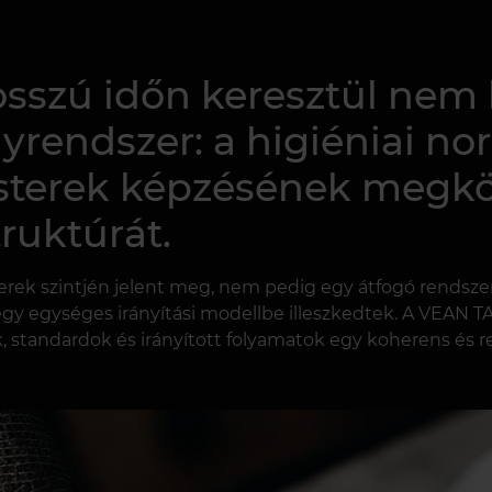
osszú időn keresztül nem 
endszer: a higiéniai norm
sterek képzésének megkö
ruktúrát.
berek szintjén jelent meg, nem pedig egy átfogó rendsz
y egységes irányítási modellbe illeszkedtek. A VEAN TA
k, standardok és irányított folyamatok egy koherens és 