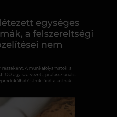
létezett egységes
ák, a felszereltségi
zelítései nem
er részeként. A munkafolyamatok, a
TTOO egy szervezett, professzionális
reprodukálható struktúrát alkotnak.