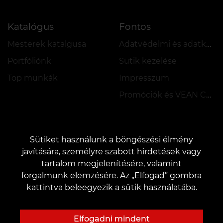
Katalógus
Fontos
Mesterek katalgusa
Adatvédelmi és adatkezelési szabályzat
Portfóliónk
Sütik kezelése
Top munkák
Impresszum
Promóciók és VEAN COINS szabályzata
Sütiket használunk a böngészési élmény
javítására, személyre szabott hirdetések vagy
tartalom megjelenítésére, valamint
KAPCSOLAT
forgalmunk elemzésére. Az „Elfogad” gombra
Kapcsolatfelvétel:
customers@vean-tattoo.hu
kattintva beleegyezik a sütik használatába.
Együttműködés:
marketing.veantattoo@gmail.com
Panaszok és javaslatok:
complaints@vean-tattoo.com
Elfogadni mindent