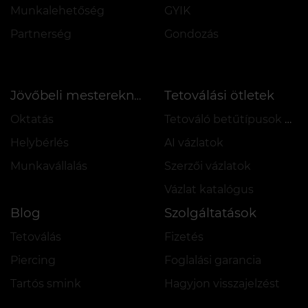
Munkalehetőség
GYIK
Partnerség
Gondozás
Tetoválási ötletek
Jövőbeli mestereknek
Oktatás
Tetováló betűtípusok online
Helybérlés
AI vázlatok
Munkavállalás
Szerzői vázlatok
Vázlat katalógus
Blog
Szolgáltatások
Tetoválás
Fizetés
Piercing
Foglalási garancia
Tartós smink
Hagyjon visszajelzést