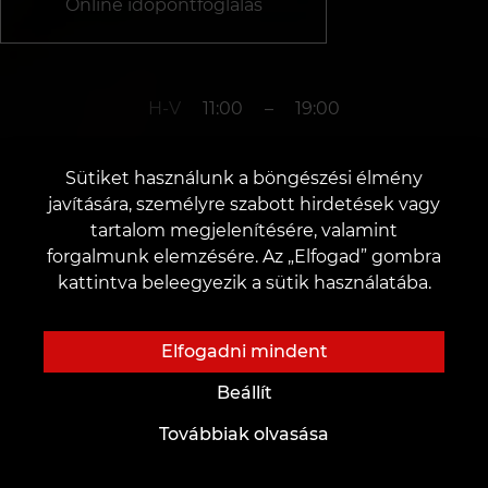
Online időpontfoglalás
H-V
11:00
–
19:00
Sütiket használunk a böngészési élmény
+3619990519
javítására, személyre szabott hirdetések vagy
tartalom megjelenítésére, valamint
forgalmunk elemzésére. Az „Elfogad” gombra
v. Debrecen
kattintva beleegyezik a sütik használatába.
Piac u. 58, 4024
Elfogadni mindent
Beállít
Továbbiak olvasása