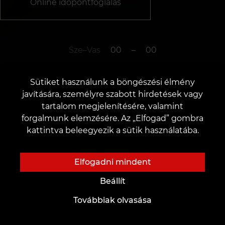
Online időpontfoglalás
Sze–Vas
00
–
00
Sütiket használunk a böngészési élmény
-
javítására, személyre szabott hirdetések vagy
tartalom megjelenítésére, valamint
forgalmunk elemzésére. Az „Elfogad” gombra
v. Pécs
kattintva beleegyezik a sütik használatába.
A stúdió zárva van.
Elfogadni mindent
Beállít
Továbbiak olvasása