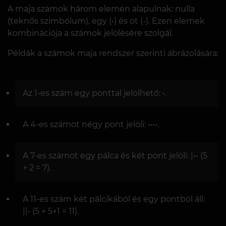
A maja számok három elemen alapulnak: nulla
(teknős szimbólum), egy (•) és öt (-). Ezen elemek
kombinációja a számok jelölésére szolgál.
Példák a számok maja rendszer szerinti ábrázolására:
Az 1-es szám egy ponttal jelölhető: •.
A 4-es számot négy pont jelöli: ••••.
A 7-es számot egy pálca és két pont jelöli: |•• (5
+ 2 = 7).
A 11-es szám két pálcikából és egy pontból áll:
||• (5 + 5+1 = 11).