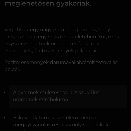
meglehetősen gyakoriak.
Végül is ez egy nagyszerű módja annak, hogy
megtiszteljen egy szakaszt az életében. Sőt, ezek
egyszerre lehetnek örömteli és fájdalmas
események, fontos élmények pillanatai.
Pozitív események dátumával ábrázolt tetoválás
példák:
A gyermek születésnapja. A szülői lét
örömének szimbóluma.
Esküvői dátum - a szerelem merész
megnyilvánulása és a komoly szándékok