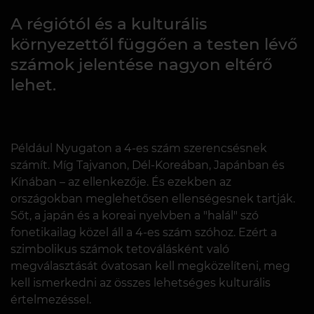
A régiótól és a kulturális
környezettől függően a testen lévő
számok jelentése nagyon eltérő
lehet.
Például Nyugaton a 4-es szám szerencsésnek
számít. Míg Tajvanon, Dél-Koreában, Japánban és
Kínában – az ellenkezője. És ezekben az
országokban meglehetősen ellenségesnek tartják.
Sőt, a japán és a koreai nyelvben a "halál" szó
fonetikailag közel áll a 4-es szám szóhoz. Ezért a
szimbolikus számok tetoválásként való
megválasztását óvatosan kell megközelíteni, meg
kell ismerkedni az összes lehetséges kulturális
értelmezéssel.