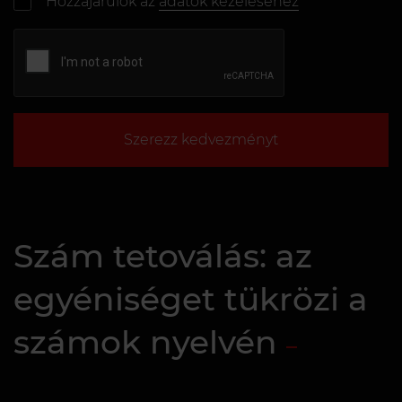
Hozzájárulok az
adatok kezeléséhez
Szerezz kedvezményt
Szám tetoválás: az
egyéniséget tükrözi a
számok nyelvén