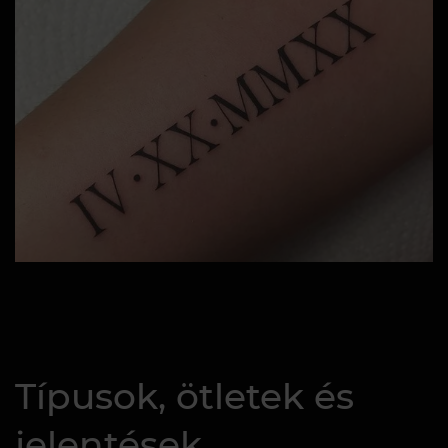
Típusok, ötletek és
jelentések