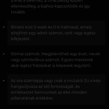
a 8-as a sikerhez, a 13-as pedig éppen
ellenkezőleg, a bajhoz kapcsolódik és így
tovább.
Bináris kód (1-esek és 0-k halmaza), amely
elrejthet egy adott számot, szót vagy egész
kifejezést.
Római számok. Megjeleníthet egy évet, nevet
vagy szimbolikus számot. Egyes mesterek
akár egész frázisokat is képesek legyőzni.
Az óra számlapja vagy csak a mutatói. Ez a kép
hangsúlyozza az idő fontosságát, és
emlékeztet bennünket az élet minden
pillanatának értékére.