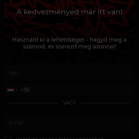
A kedvezményed már itt van!
Használd ki a lehetőséget - hagyd meg a
számod, és szerezd meg azonnal!
VAGY