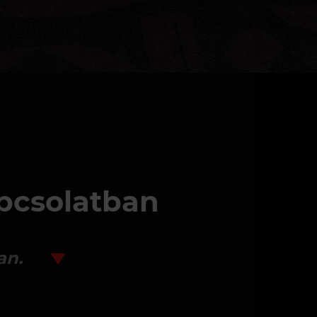
apcsolatban
an.