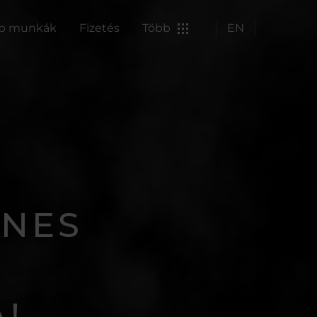
p munkák
Fizetés
Több
EN
ÍNES
!