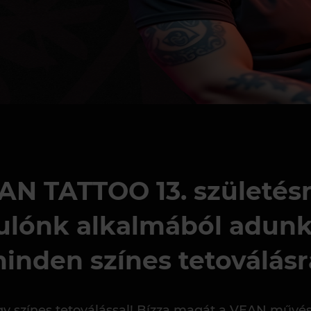
AN TATTOO 13. születésn
dulónk alkalmából adu
inden színes tetoválásr
y színes tetoválással! Bízza magát a VEAN művésze