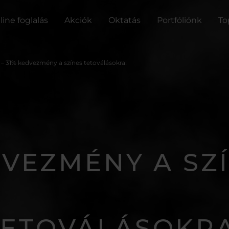
line foglalás
Akciók
Oktatás
Portfóliónk
To
 – 31% kedvezmény a színes tetoválásokra!
VEZMÉNY A SZ
TETOVÁLÁSOKRA