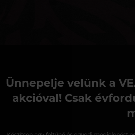
Ünnepelje velünk a VE
akcióval! Csak évfor
m
Készítsen egy feltűnő és egyedi megjelenést eg