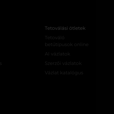
Tetoválási ötletek
Tetováló
betűtípusok online
AI vázlatok
s
Szerzői vázlatok
Vázlat katalógus