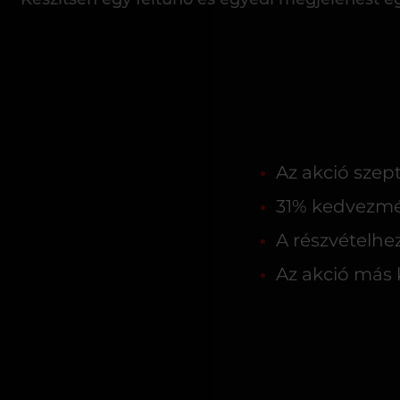
Az akció szep
31% kedvezmén
A részvételhez
Az akció más