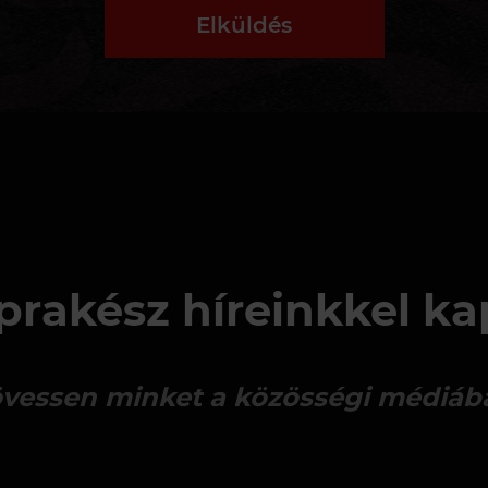
Elküldés
rakész híreinkkel k
vessen minket a közösségi médiáb