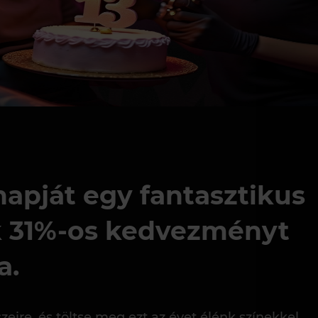
apját egy fantasztikus
nk 31%-os kedvezményt
a.
ire, és töltse meg ezt az évet élénk színekkel.