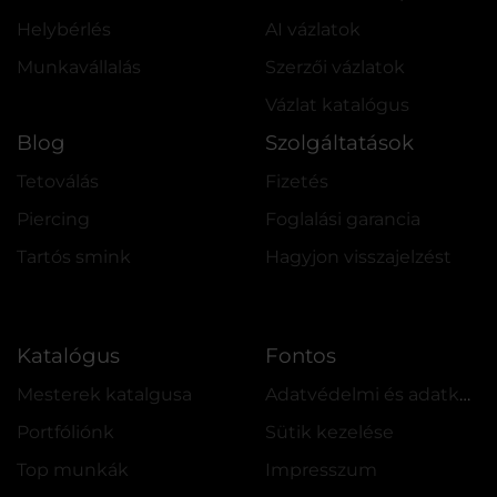
Helybérlés
AI vázlatok
Munkavállalás
Szerzői vázlatok
Vázlat katalógus
Blog
Szolgáltatások
Tetoválás
Fizetés
Piercing
Foglalási garancia
Tartós smink
Hagyjon visszajelzést
Katalógus
Fontos
Mesterek katalgusa
Adatvédelmi és adatkezelési szabályzat
Portfóliónk
Sütik kezelése
Top munkák
Impresszum