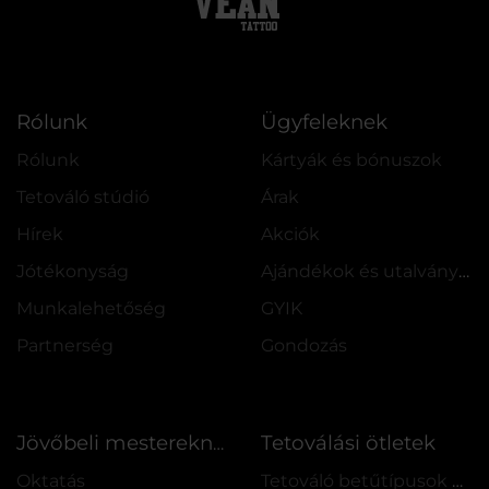
Rólunk
Ügyfeleknek
Rólunk
Kártyák és bónuszok
Tetováló stúdió
Árak
Hírek
Akciók
Jótékonyság
Ajándékok és utalványok
Munkalehetőség
GYIK
Partnerség
Gondozás
Tetoválási ötletek
Jövőbeli mestereknek
Oktatás
Tetováló betűtípusok online