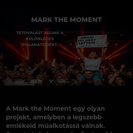
MARK THE MOMENT
TETOVÁLÁST ADUNK A
KÜLÖNLEGES
PILLANATODÉRT.
A Mark the Moment egy olyan
projekt, amelyben a legszebb
emlékeid műalkotássá válnak.