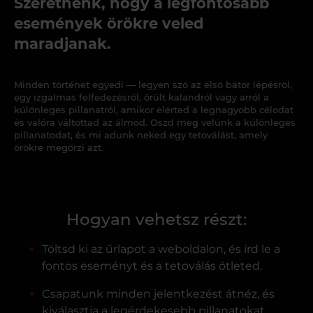
Szeretnénk, hogy a legfontosabb
események örökre veled
maradjanak.
Minden történet egyedi — legyen szó az első bátor lépésről,
egy izgalmas felfedezésről, őrült kalandról vagy arról a
különleges pillanatról, amikor elérted a legnagyobb célodat
és valóra váltottad az álmod. Oszd meg velünk a különleges
pillanatodat, és mi adunk neked egy tetoválást, amely
örökre megőrzi azt.
Hogyan vehetsz részt:
Töltsd ki az űrlapot a weboldalon, és írd le a
fontos eseményt és a tetoválás ötleted.
Csapatunk minden jelentkezést átnéz, és
kiválasztja a legérdekesebb pillanatokat.