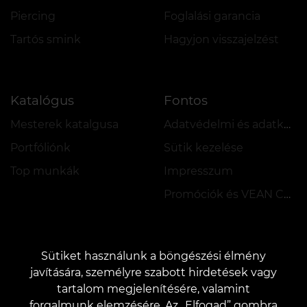
Piercing
Foglalási garancia
Tartós smink
Hagyjon visszajelzést
Katalógus
Fontos
Mesterek katalgusa
Adatvédelmi és adatkezelési szabályzat
Portfóliónk
Sütik kezelése
Top munkák
Impresszum
Promóciók és VEAN COINS szabályzata
Sütiket használunk a böngészési élmény
javítására, személyre szabott hirdetések vagy
tartalom megjelenítésére, valamint
KAPCSOLAT
forgalmunk elemzésére. Az „Elfogad” gombra
Kapcsolatfelvétel:
customers@vean-tattoo.hu