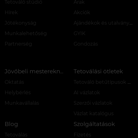
Tetováló stúdió
Árak
Hírek
Akciók
Jótékonyság
Ajándékok és utalványok
Munkalehetőség
GYIK
Partnerség
Gondozás
Tetoválási ötletek
Jövőbeli mestereknek
Oktatás
Tetováló betűtípusok online
Helybérlés
AI vázlatok
Munkavállalás
Szerzői vázlatok
Vázlat katalógus
Blog
Szolgáltatások
Tetoválás
Fizetés