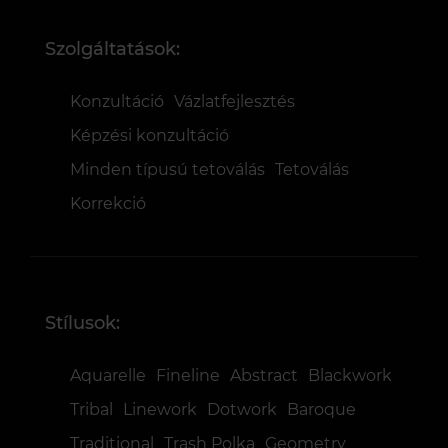
Szolgáltatások:
Konzultáció
Vázlatfejlesztés
Képzési konzultáció
Minden típusú tetoválás
Tetoválás
Korrekció
Stílusok:
Aquarelle
Fineline
Abstract
Blackwork
Tribal
Linework
Dotwork
Baroque
Traditional
Trash Polka
Geometry