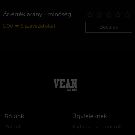
Ár-érték arány - minőség
5,00
☆
5
szavazatokat
Becslés
Rólunk
Ügyfeleknek
Rólunk
Kártyák és bónuszok