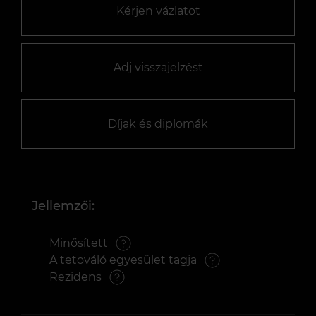
Kérjen vázlatot
Adj visszajelzést
Díjak és diplomák
Jellemzői:
Minősített
A tetováló egyesület tagja
Rezidens