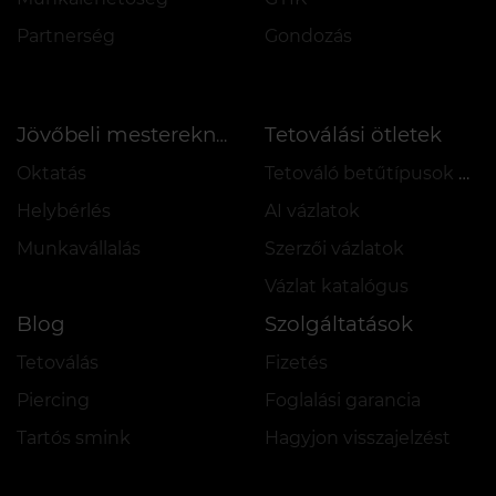
Partnerség
Gondozás
Tetoválási ötletek
Jövőbeli mestereknek
Oktatás
Tetováló betűtípusok online
Helybérlés
AI vázlatok
Munkavállalás
Szerzői vázlatok
Vázlat katalógus
Blog
Szolgáltatások
Tetoválás
Fizetés
Piercing
Foglalási garancia
Tartós smink
Hagyjon visszajelzést