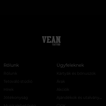
Rólunk
Ügyfeleknek
Rólunk
Kártyák és bónuszok
Tetováló stúdió
Árak
Hírek
Akciók
Jótékonyság
Ajándékok és utalványok
Munkalehetőség
GYIK