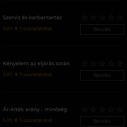
Szerviz és karbantartás
5,00
☆
5
szavazatokat
Becslés
Kényelem az eljárás során
5,00
☆
5
szavazatokat
Becslés
Ár-érték arány - minőség
5,00
☆
5
szavazatokat
Becslés