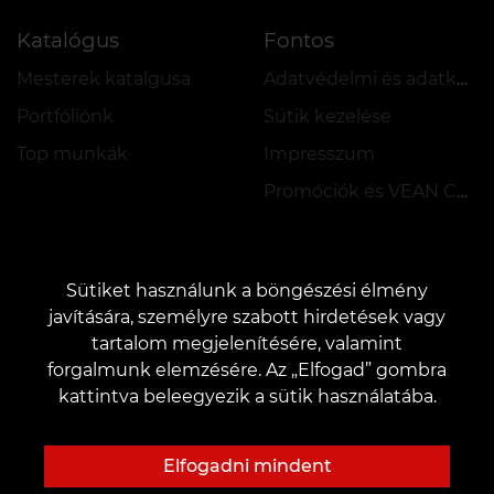
Katalógus
Fontos
Mesterek katalgusa
Adatvédelmi és adatkezelési szabályzat
Portfóliónk
Sütik kezelése
Top munkák
Impresszum
Promóciók és VEAN COINS szabályzata
Sütiket használunk a böngészési élmény
javítására, személyre szabott hirdetések vagy
tartalom megjelenítésére, valamint
KAPCSOLAT
forgalmunk elemzésére. Az „Elfogad” gombra
Kapcsolatfelvétel:
customers@vean-tattoo.hu
kattintva beleegyezik a sütik használatába.
Együttműködés:
marketing.veantattoo@gmail.com
Panaszok és javaslatok:
complaints@vean-tattoo.com
Elfogadni mindent
Regisztráció és tanácsadás Magyarországra::
+3619990519