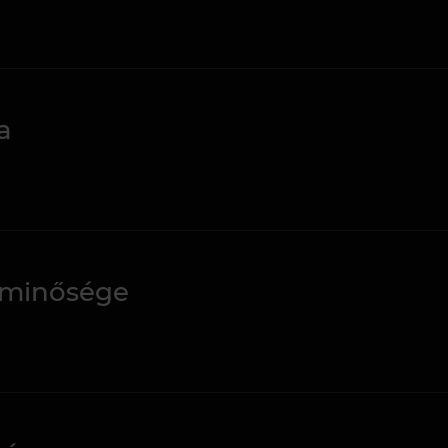
a
 minősége