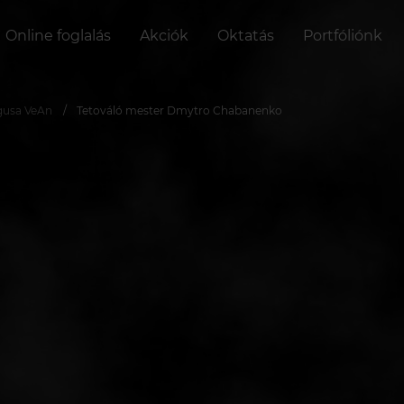
Online foglalás
Akciók
Oktatás
Portfóliónk
gusa VeAn
Tetováló mester Dmytro Chabanenko