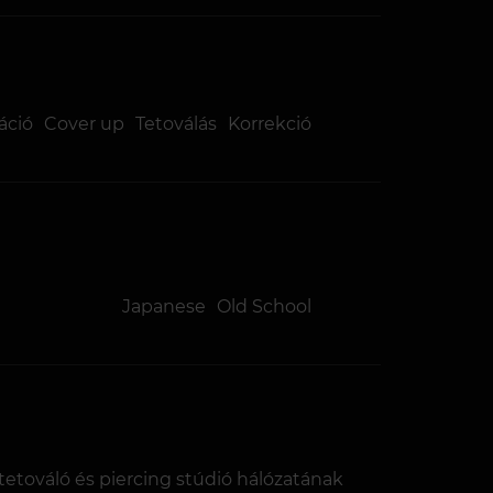
áció
Cover up
Tetoválás
Korrekció
Japanese
Old School
tetováló és piercing stúdió hálózatának