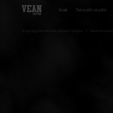
Árak
Tetováló stúdió
A legnagyobb tetováló hálózat a Világon
Mesterek katal