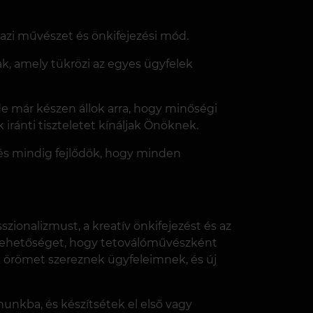
zi művészet és önkifejezési mód.
ak, amely tükrözi az egyes ügyfelek
 már készen állok arra, hogy minőségi
 iránti tiszteletet kínáljak Önöknek.
, és mindig fejlődök, hogy minden
zionalizmust, a kreatív önkifejezést és az
m lehetőséget, hogy tetoválóművészként
k örömet szereznek ügyfeleimnek, és új
unkba, és készítsétek el első vagy