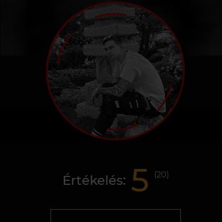
5
(
20
)
Értékelés: