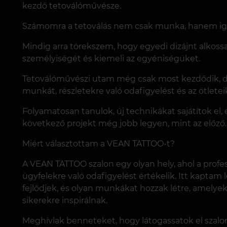
kezdő tetoválóművésze.
Számomra a tetoválás nem csak munka, hanem iga
Mindig arra törekszem, hogy egyedi dizájnt alkoss
személyiségét és kiemeli az egyéniségüket.
Tetoválóművészi utam még csak most kezdődik, de
munkát, részletekre való odafigyelést és az ötleteik
Folyamatosan tanulok, új technikákat sajátítok el
következő projekt még jobb legyen, mint az előző.
Miért választottam a VEAN TATTOO-t?
A VEAN TATTOO szalon egy olyan hely, ahol a profess
ügyfelekre való odafigyelést értékelik. Itt kapta
fejlődjek, és olyan munkákat hozzak létre, amelye
sikerekre inspirálnak.
Meghívlak benneteket, hogy látogassatok el szalon