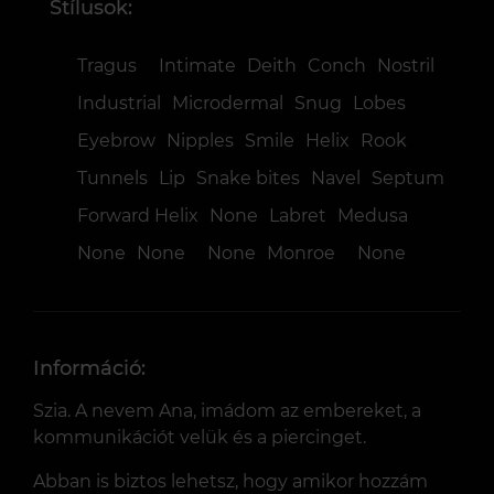
Stílusok:
Tragus
Intimate
Deith
Conch
Nostril
Industrial
Microdermal
Snug
Lobes
Eyebrow
Nipples
Smilе
Helix
Rook
Tunnels
Lip
Snake bites
Navel
Septum
Forward Helix
None
Labret
Medusa
None
None
None
Monroe
None
Információ:
Szia. A nevem Ana, imádom az embereket, a
kommunikációt velük és a piercinget.
Abban is biztos lehetsz, hogy amikor hozzám