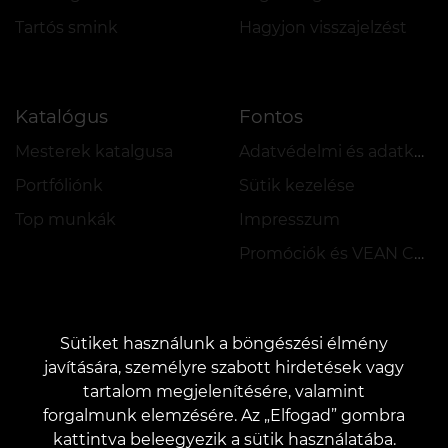
Tartós smink
Hagyjon visszajelzést
Katalógus
Fontos
Mesterek katalgusa
Adatvédelmi és adatkezelési szabályzat
Portfóliónk
Sütik kezelése
Top munkák
Impresszum
Promóciók és VEAN COINS szabályzata
Sütiket használunk a böngészési élmény
javítására, személyre szabott hirdetések vagy
tartalom megjelenítésére, valamint
KAPCSOLAT
forgalmunk elemzésére. Az „Elfogad” gombra
Kapcsolatfelvétel:
customers@vean-tattoo.hu
kattintva beleegyezik a sütik használatába.