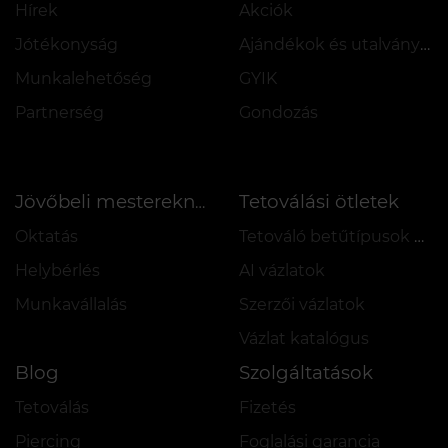
Hírek
Akciók
Jótékonyság
Ajándékok és utalványok
Munkalehetőség
GYIK
Partnerség
Gondozás
Tetoválási ötletek
Jövőbeli mestereknek
Oktatás
Tetováló betűtípusok online
Helybérlés
AI vázlatok
Munkavállalás
Szerzői vázlatok
Vázlat katalógus
Blog
Szolgáltatások
Tetoválás
Fizetés
Piercing
Foglalási garancia