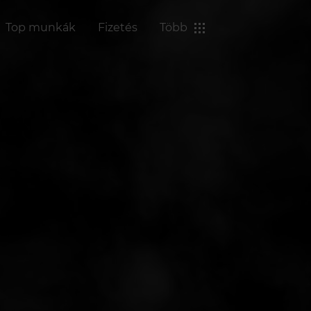
Top munkák
Fizetés
Több