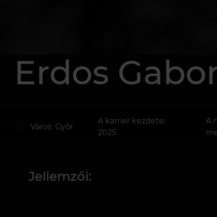
Erdos Gabo
A karrier kezdete:
A 
Város:
Győr
2025
me
Jellemzői: