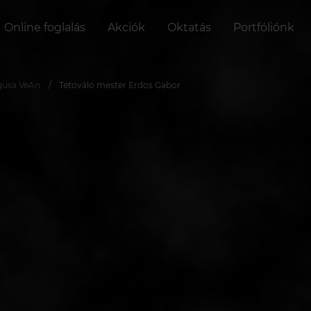
Online foglalás
Akciók
Oktatás
Portfóliónk
gusa VeAn
Tetováló mester Erdos Gabor