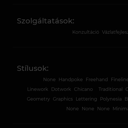
Szolgáltatások:
Konzultáció
Vázlatfejle
Stílusok:
None
Handpoke
Freehand
Finelin
Linework
Dotwork
Chicano
Traditional
Geometry
Graphics
Lettering
Polynesia
B
None
None
None
Minima