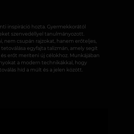
ánti inspiráció hozta. Gyermekkorától
eket szenvedéllyel tanulmányozott.
, nem csupán rajzokat, hanem erőteljes,
 tetoválása egyfajta talizmán, amely segít
l és erőt meríteni új célokhoz. Munkájában
mányokat a modern technikákkal, hogy
válás híd a múlt és a jelen között.