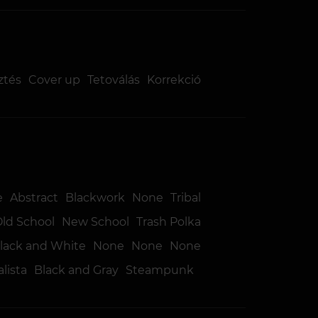
sztés
Cover up
Tetoválás
Korrekció
e
Abstract
Blackwork
None
Tribal
Old School
New School
Trash Polka
lack and White
None
None
None
lista
Black and Gray
Steampunk