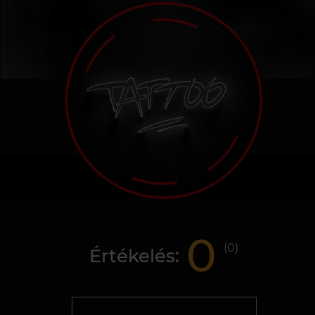
0
(
0
)
Értékelés: