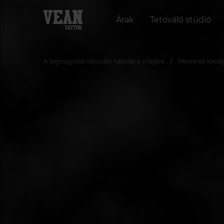
Árak
Tetováló stúdió
A legnagyobb tetováló hálózat a Világon
Mesterek katal