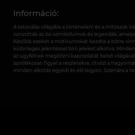
Információ:
A tetoválás világába a történelem és a mítoszok ir
vonzották az ősi szimbólumok és legendák, amely
Később ezeket a motívumokat kezdte a bőrre vinni
különleges jelentéssel bíró jeleket alkotva. Minden
az ügyfélnek megőrizni kapcsolatát belső világáva
aprólékosan figyel a részletekre, ötvözi a hagyo
minden alkotás egyedi és élő legyen. Számára a teto