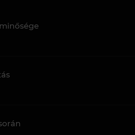
 minősége
tás
során