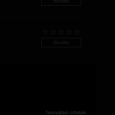
Becslés
Becslés
Tetoválási ötletek