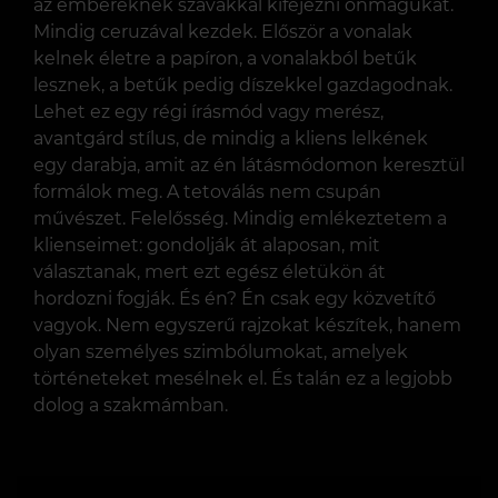
az embereknek szavakkal kifejezni önmagukat.
Mindig ceruzával kezdek. Először a vonalak
kelnek életre a papíron, a vonalakból betűk
lesznek, a betűk pedig díszekkel gazdagodnak.
Lehet ez egy régi írásmód vagy merész,
avantgárd stílus, de mindig a kliens lelkének
egy darabja, amit az én látásmódomon keresztül
formálok meg. A tetoválás nem csupán
művészet. Felelősség. Mindig emlékeztetem a
klienseimet: gondolják át alaposan, mit
választanak, mert ezt egész életükön át
hordozni fogják. És én? Én csak egy közvetítő
vagyok. Nem egyszerű rajzokat készítek, hanem
olyan személyes szimbólumokat, amelyek
történeteket mesélnek el. És talán ez a legjobb
dolog a szakmámban.