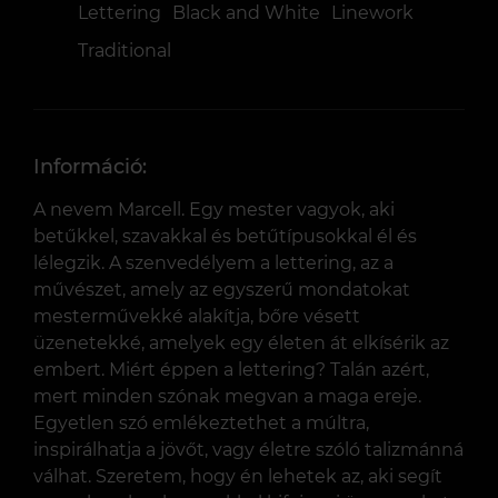
Lettering
Black and White
Linework
Traditional
Információ:
A nevem Marcell. Egy mester vagyok, aki
betűkkel, szavakkal és betűtípusokkal él és
lélegzik. A szenvedélyem a lettering, az a
művészet, amely az egyszerű mondatokat
mesterművekké alakítja, bőre vésett
üzenetekké, amelyek egy életen át elkísérik az
embert. Miért éppen a lettering? Talán azért,
mert minden szónak megvan a maga ereje.
Egyetlen szó emlékeztethet a múltra,
inspirálhatja a jövőt, vagy életre szóló talizmánná
válhat. Szeretem, hogy én lehetek az, aki segít