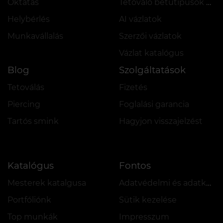
Oktatás
Tetováló betűtípusok online
Helybérlés
AI vázlatok
Munkavállalás
Szerzői vázlatok
Vázlat katalógus
Blog
Szolgáltatások
Tetoválás
Fizetés
Piercing
Foglalási garancia
Tartós smink
Hagyjon visszajelzést
Katalógus
Fontos
Mesterek katalgusa
Adatvédelmi és adatkezelési szabályzat
Portfóliónk
Sütik kezelése
Top munkák
Impresszum