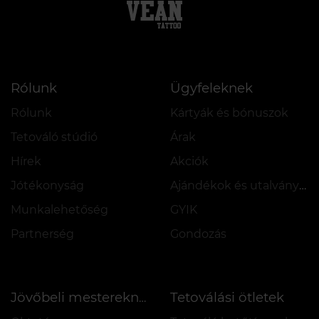
Rólunk
Ügyfeleknek
Rólunk
Kártyák és bónuszok
Tetováló stúdió
Árak
Hírek
Akciók
Jótékonyság
Ajándékok és utalványok
Munkalehetőség
GYIK
Partnerség
Gondozás
Tetoválási ötletek
Jövőbeli mestereknek