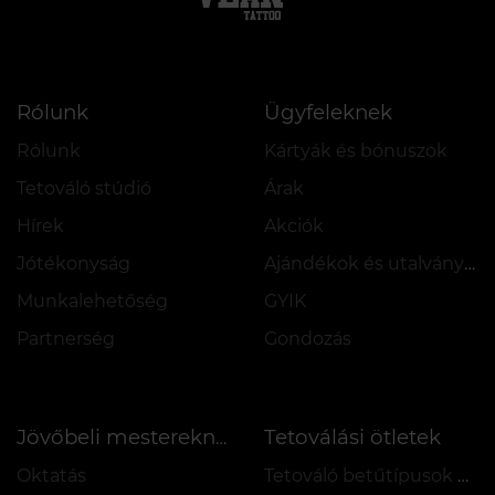
Rólunk
Ügyfeleknek
Rólunk
Kártyák és bónuszok
Tetováló stúdió
Árak
Hírek
Akciók
Jótékonyság
Ajándékok és utalványok
Munkalehetőség
GYIK
Partnerség
Gondozás
Tetoválási ötletek
Jövőbeli mestereknek
Oktatás
Tetováló betűtípusok online