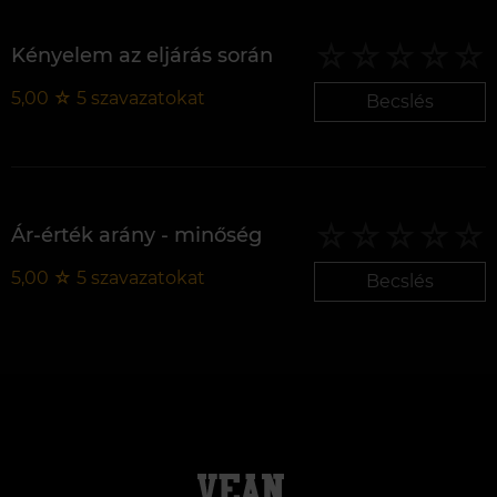
Kényelem az eljárás során
5,00
☆
5
szavazatokat
Becslés
Ár-érték arány - minőség
5,00
☆
5
szavazatokat
Becslés