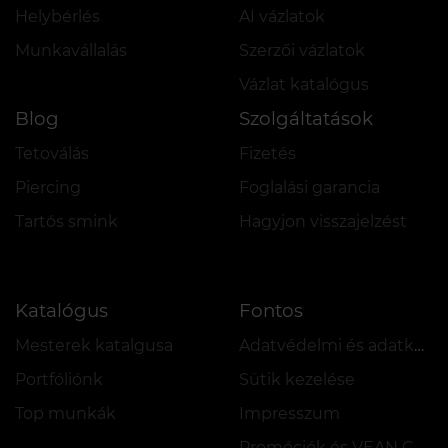
Helybérlés
AI vázlatok
Munkavállalás
Szerzői vázlatok
Vázlat katalógus
Blog
Szolgáltatások
Tetoválás
Fizetés
Piercing
Foglalási garancia
Tartós smink
Hagyjon visszajelzést
Katalógus
Fontos
Mesterek katalgusa
Adatvédelmi és adatkezelési szabályzat
Portfóliónk
Sütik kezelése
Top munkák
Impresszum
Promóciók és VEAN COINS szabályzata