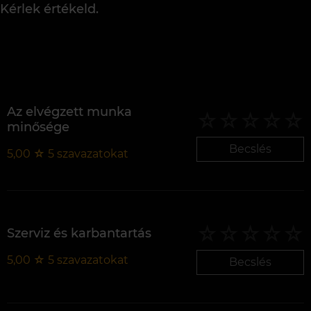
Kérlek értékeld.
Az elvégzett munka
minősége
Becslés
5,00
☆
5
szavazatokat
Szerviz és karbantartás
5,00
☆
5
szavazatokat
Becslés