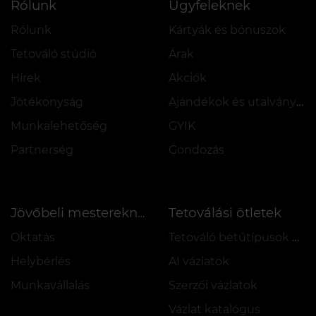
Rólunk
Ügyfeleknek
Rólunk
Kártyák és bónuszok
Tetováló stúdió
Árak
Hírek
Akciók
Jótékonyság
Ajándékok és utalványok
Munkalehetőség
GYIK
Partnerség
Gondozás
Tetoválási ötletek
Jövőbeli mestereknek
Oktatás
Tetováló betűtípusok online
Helybérlés
AI vázlatok
Munkavállalás
Szerzői vázlatok
Vázlat katalógus