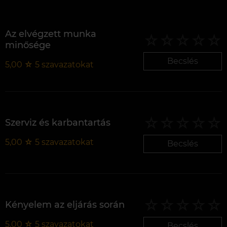
Az elvégzett munka
minősége
Becslés
5,00
☆
5
szavazatokat
Szerviz és karbantartás
5,00
☆
5
szavazatokat
Becslés
Kényelem az eljárás során
5,00
☆
5
szavazatokat
Becslés