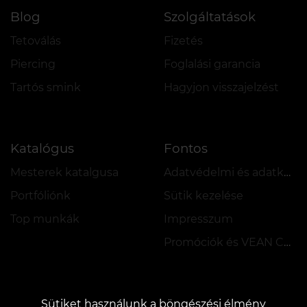
Blog
Szolgáltatások
Tetoválás
Fizetés
Piercing
Foglalási garancia
Tartós smink
Hagyjon visszajelzést
Katalógus
Fontos
Mesterek katalgusa
Adatvédelmi és adatkezelési szabályzat
Portfóliónk
Sütik kezelése
Top munkák
Impresszum
Promóciók és VEAN COINS szabályzata
Sütiket használunk a böngészési élmény