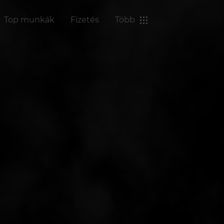
Top munkák
Fizetés
Több