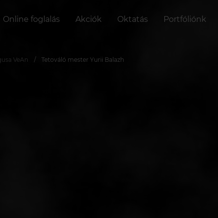
Online foglalás
Akciók
Oktatás
Portfóliónk
gusa VeAn
Tetováló mester Yurii Balazh