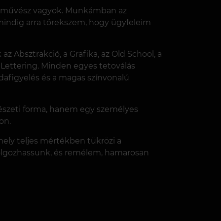
álóművész vagyok. Munkámban az
s mindig arra törekszem, hogy ügyfeleim
z Absztrakció, a Grafika, az Old School, a
 a Lettering. Minden egyes tetoválás
odafigyelés és a magas színvonalú
észeti forma, hanem egy személyes
on.
mely teljes mértékben tükrözi a
olgozhassunk, és remélem, hamarosan