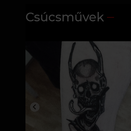
Csúcsművek