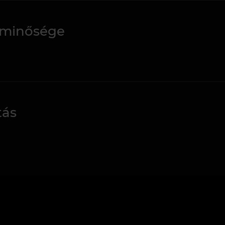
 minősége
tás