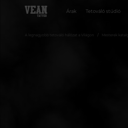
Árak
Tetováló stúdió
A legnagyobb tetováló hálózat a Világon
Mesterek katal