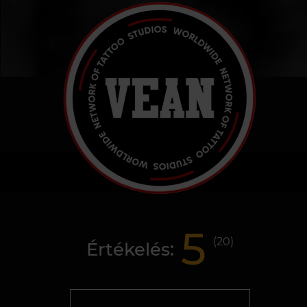
5
(
20
)
Értékelés: