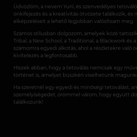
Üdvözlöm, a nevem Yurii, és szenvedélyes tetov
önkifejezés és a kreativitás ötvözete találkozik, é
elképzeléseit a lehető legjobban valósítsam meg.
Számos stílusban dolgozom, amelyek közé tartozik a
Tribal, a New School, a Traditional, a Blackwork és
számomra egyedi alkotás, ahol a részletekre való 
kivitelezés a legfontosabb.
Hiszek abban, hogy a tetoválás nemcsak egy műv
történet is, amelyet büszkén viselhetünk magunk
Ha szeretnél egy egyedi és minőségi tetoválást, a
személyiségedet, örömmel várom, hogy együtt d
találkozunk!