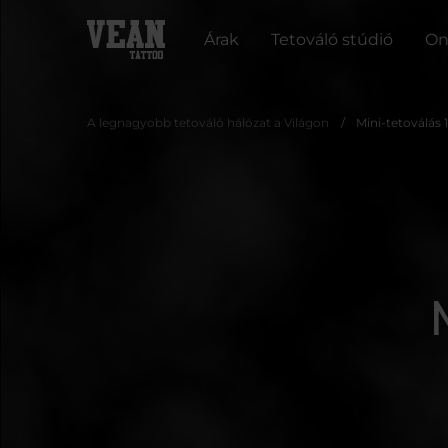
Árak
Tetováló stúdió
On
A legnagyobb tetováló hálózat a Világon
Mini-tetoválás 