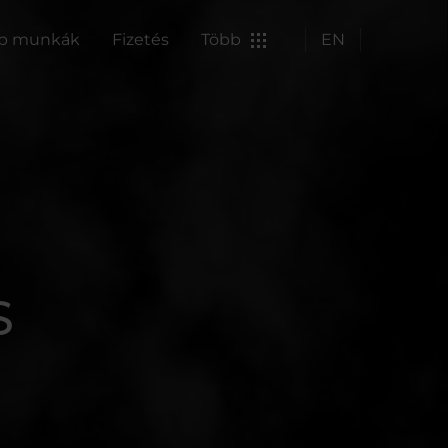
p munkák
Fizetés
Több
EN
S