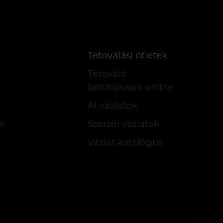
Tetoválási ötletek
Tetováló
betűtípusok online
AI vázlatok
s
Szerzői vázlatok
Vázlat katalógus