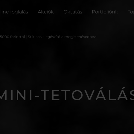
line foglalás
Akciók
Oktatás
Portfóliónk
To
15000 forinttól | Stílusos kiegészítő a megjelenésedhez!
MINI-TETOVÁLÁ