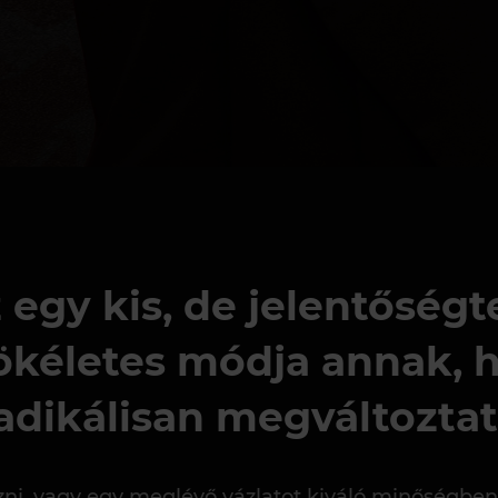
 egy kis, de jelentőség
tökéletes módja annak,
radikálisan megváltoztat
ni, vagy egy meglévő vázlatot kiváló minőségben el