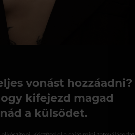
teljes vonást hozzáadni?
 hogy kifejezd magad
nád a külsődet.
készíteni. Készítsd el a saját mini-tetoválásodat