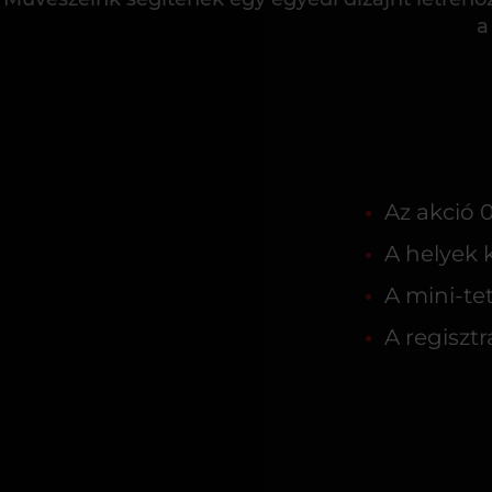
a
Az akció 0
A helyek 
A mini-tet
A regisztr