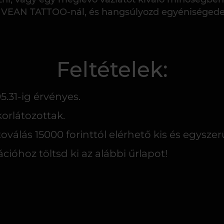
 VEAN TATTOO-nál, és hangsúlyozd egyéniségede
Feltételek:
5.31-ig érvényes.
korlátozottak.
oválás 15000 forinttól elérhető kis és egysze
ációhoz töltsd ki az alábbi űrlapot!