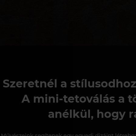
Szeretnél a stílusodhoz
A mini-tetoválás a 
anélkül, hogy 
Művészeink segítenek egy egyedi dizájnt létrehoz