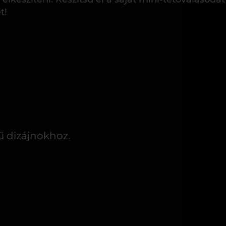
t!
rű dizájnokhoz.