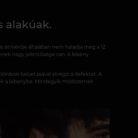
s alakúak.
is átmérője általában nem haladja meg a 12
ének nagy jelentősége van. A lebeny
őírások betartásával elvégzi a defektet. A
zenek a lebenybe. Mindegyik módszernek