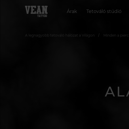
Árak
Tetováló stúdió
A legnagyobb tetováló hálózat a Világon
Minden a pierc
AL