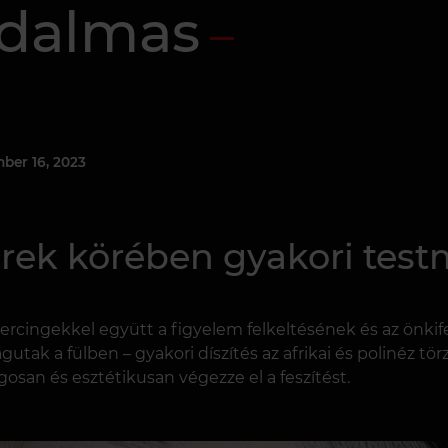
jdalmas
ber 16, 2023
erek körében gyakori test
iercingekkel együtt a figyelem felkeltésének és az önkif
gutak a fülben – gyakori díszítés az afrikai és polinéz tö
ágosan és esztétikusan végezze el a feszítést.