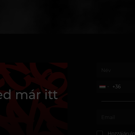
d már itt
Hozzájárul