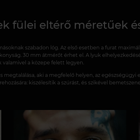
 fülei eltérő méretűek é
 másoknak szabadon lóg. Az első esetben a furat maximál
ékonyság. 30 mm átmérőt érhet el. A lyuk elhelyezkedés
valamivel a közepe felett legyen.
s megtalálása, aki a megfelelő helyen, az egészségügyi el
trehozására: kiszélesítik a szúrást, és szikével bemets