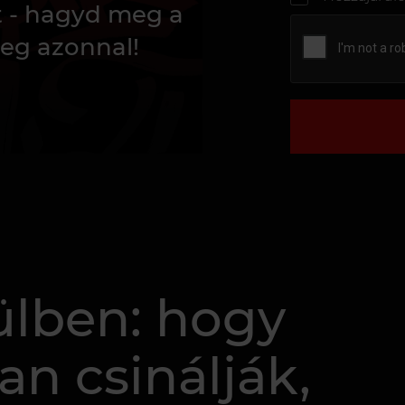
t - hagyd meg a
eg azonnal!
ülben: hogy
an csinálják,