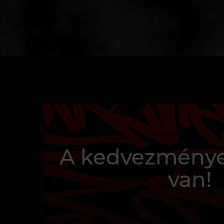
A kedvezménye
van!