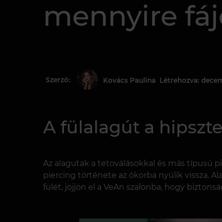
mennyire fá
Szerző:
Létrehozva: decem
Kovács Paulina
A fülalagút a hipszt
Az alagutak a tetoválásokkal és más típusú p
piercing története az ókorba nyúlik vissza. Ala
fülét, jöjjön el a VeAn szalonba, hogy biztons