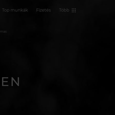
Top munkák
Fizetés
Több
almas
BEN