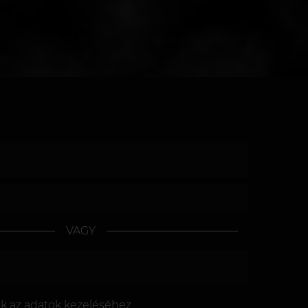
VAGY
ok az
adatok kezeléséhez