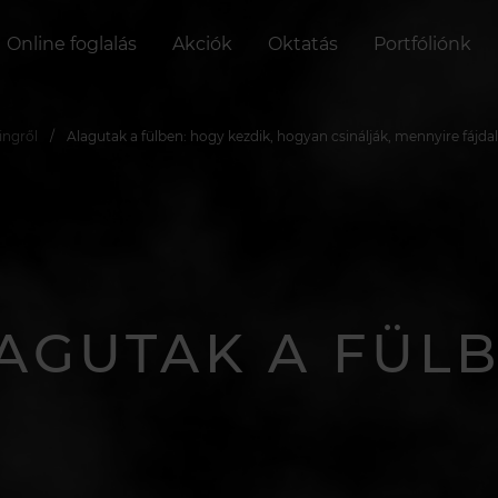
Online foglalás
Akciók
Oktatás
Portfóliónk
ingről
Alagutak a fülben: hogy kezdik, hogyan csinálják, mennyire fájd
AGUTAK A FÜL