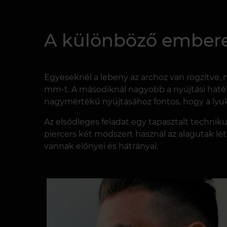
A különböző emberek
Egyeseknél a lebeny az archoz van rögzítve,
mm-t. A másodiknál ​​nagyobb a nyújtási hat
nagymértékű nyújtásához fontos, hogy a lyuk 
Az elsődleges feladat egy tapasztalt techniku
piercers két módszert használ az alagutak lé
vannak előnyei és hátrányai.