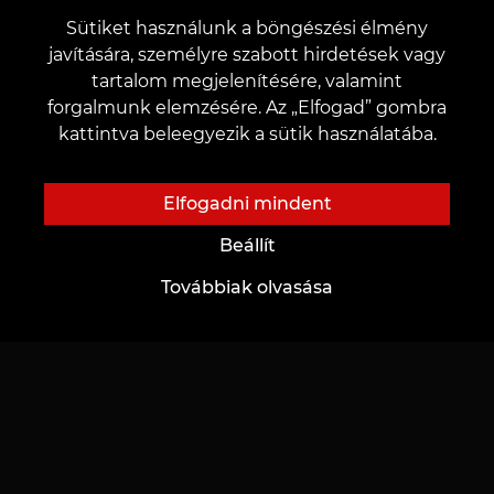
Sütiket használunk a böngészési élmény
javítására, személyre szabott hirdetések vagy
VAGY
tartalom megjelenítésére, valamint
forgalmunk elemzésére. Az „Elfogad” gombra
kattintva beleegyezik a sütik használatába.
Hozzájárulok az
adatok kezeléséhez
Elfogadni mindent
Beállít
Továbbiak olvasása
KÜLDÉS