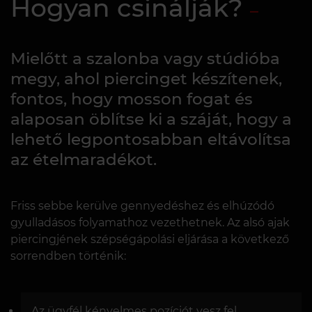
Hogyan csinálják?
Mielőtt a szalonba vagy stúdióba
megy, ahol piercinget készítenek,
fontos, hogy mosson fogat és
alaposan öblítse ki a száját, hogy a
lehető legpontosabban eltávolítsa
az ételmaradékot.
Friss sebbe kerülve gennyedéshez és elhúzódó
gyulladásos folyamathoz vezethetnek. Az alsó ajak
piercingjének szépségápolási eljárása a következő
sorrendben történik:
Az ügyfél kényelmes pozíciót vesz fel.