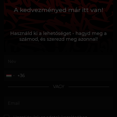
A kedvezményed már itt van!
Használd ki a lehetőséget - hagyd meg a
számod, és szerezd meg azonnal!
VAGY