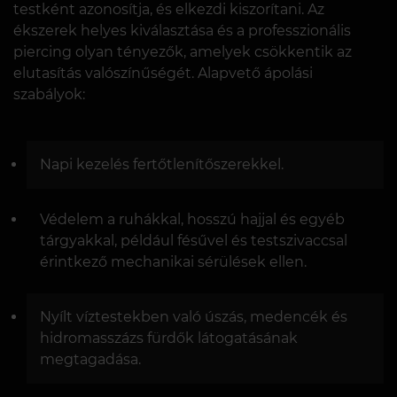
testként azonosítja, és elkezdi kiszorítani. Az
ékszerek helyes kiválasztása és a professzionális
piercing olyan tényezők, amelyek csökkentik az
elutasítás valószínűségét. Alapvető ápolási
szabályok:
Napi kezelés fertőtlenítőszerekkel.
Védelem a ruhákkal, hosszú hajjal és egyéb
tárgyakkal, például fésűvel és testszivaccsal
érintkező mechanikai sérülések ellen.
Nyílt víztestekben való úszás, medencék és
hidromasszázs fürdők látogatásának
megtagadása.