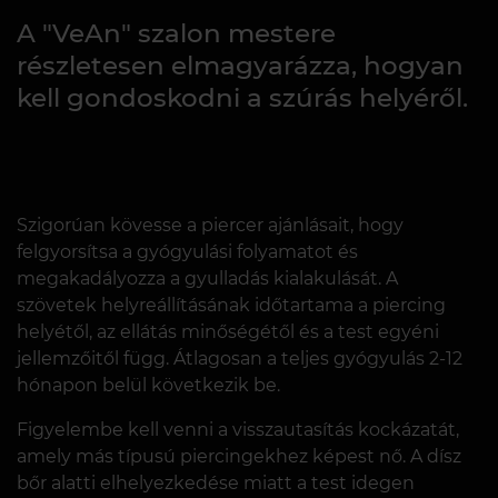
A "VeAn" szalon mestere
részletesen elmagyarázza, hogyan
kell gondoskodni a szúrás helyéről.
Szigorúan kövesse a piercer ajánlásait, hogy
felgyorsítsa a gyógyulási folyamatot és
megakadályozza a gyulladás kialakulását. A
szövetek helyreállításának időtartama a piercing
helyétől, az ellátás minőségétől és a test egyéni
jellemzőitől függ. Átlagosan a teljes gyógyulás 2-12
hónapon belül következik be.
Figyelembe kell venni a visszautasítás kockázatát,
amely más típusú piercingekhez képest nő. A dísz
bőr alatti elhelyezkedése miatt a test idegen