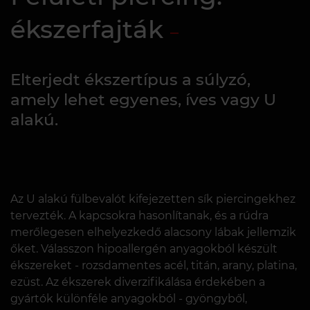
ékszerfajták
Elterjedt ékszertípus a súlyzó,
amely lehet egyenes, íves vagy U
alakú.
Az U alakú fülbevalót kifejezetten sík piercingekhez
tervezték. A kapcsokra hasonlítanak, és a rúdra
merőlegesen elhelyezkedő alacsony lábak jellemzik
őket. Válasszon hipoallergén anyagokból készült
ékszereket - rozsdamentes acél, titán, arany, platina,
ezüst. Az ékszerek diverzifikálása érdekében a
gyártók különféle anyagokból - gyöngyből,