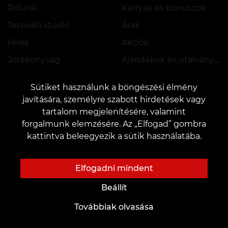
Rólunk
Kártyák és bónuszok
Tetováló stúdió
Árak
Hírek
Akciók
Jótékonyság
Ajándékok és utalványok
Munkalehetőség
GYIK
Sütiket használunk a böngészési élmény
Partnerség
Gondozás
javítására, személyre szabott hirdetések vagy
tartalom megjelenítésére, valamint
forgalmunk elemzésére. Az „Elfogad” gombra
kattintva beleegyezik a sütik használatába.
Tetoválási ötletek
Jövőbeli mestereknek
Oktatás
Tetováló betűtípusok online
Elfogadni mindent
Helybérlés
AI vázlatok
Beállít
Munkavállalás
Szerzői vázlatok
Továbbiak olvasása
Vázlat katalógus
Blog
Szolgáltatások