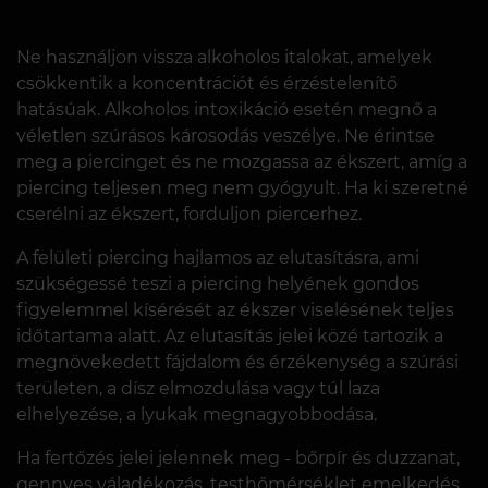
Ne használjon vissza alkoholos italokat, amelyek
csökkentik a koncentrációt és érzéstelenítő
hatásúak. Alkoholos intoxikáció esetén megnő a
véletlen szúrásos károsodás veszélye. Ne érintse
meg a piercinget és ne mozgassa az ékszert, amíg a
piercing teljesen meg nem gyógyult. Ha ki szeretné
cserélni az ékszert, forduljon piercerhez.
A felületi piercing hajlamos az elutasításra, ami
szükségessé teszi a piercing helyének gondos
figyelemmel kísérését az ékszer viselésének teljes
időtartama alatt. Az elutasítás jelei közé tartozik a
megnövekedett fájdalom és érzékenység a szúrási
területen, a dísz elmozdulása vagy túl laza
elhelyezése, a lyukak megnagyobbodása.
Ha fertőzés jelei jelennek meg - bőrpír és duzzanat,
gennyes váladékozás, testhőmérséklet emelkedés,