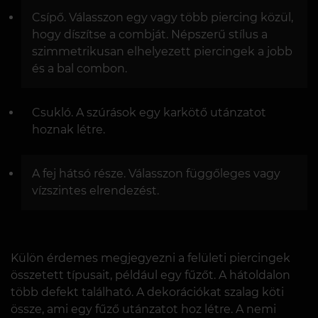
Csípő. Válasszon egy vagy több piercing közül,
hogy díszítse a combját. Népszerű stílus a
szimmetrikusan elhelyezett piercingek a jobb
és a bal combon.
Csukló. A szúrások egy karkötő utánzatot
hoznak létre.
A fej hátsó része. Válasszon függőleges vagy
vízszintes elrendezést.
Külön érdemes megjegyezni a felületi piercingek
összetett típusait, például egy fűzőt. A hátoldalon
több defekt található. A dekorációkat szalag köti
össze, ami egy fűző utánzatot hoz létre. A nemi