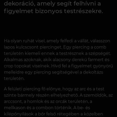
dekoráció, amely segít felhívni a
figyelmet bizonyos testrészekre.
Ha olyan ruhát visel, amely felfedi a vállát, válasszon
lapos kulcscsont piercinget. Egy piercing a comb
területén kiemeli ennek a testrésznek a szépségét.
Alkalmas azoknak, akik alacsony derekú farmert és
crop topokat viselnek. Hívd fel a figyelmet gyönyörű
melleidre egy piercing segítségével a dekoltázs
területén.
A felületi piercing fő előnye, hogy az arc és a test
szinte bármely részén elhelyezhető. A szemöldök, az
arccsont, a homlok és az orcák területén, a
mellkason és a combon történik. A be- és
kilépőnyílások a bőr felső rétegében a közelben