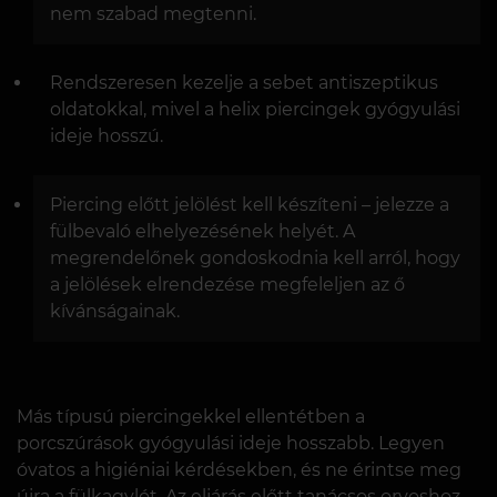
nem szabad megtenni.
Rendszeresen kezelje a sebet antiszeptikus
oldatokkal, mivel a helix piercingek gyógyulási
ideje hosszú.
Piercing előtt jelölést kell készíteni – jelezze a
fülbevaló elhelyezésének helyét. A
megrendelőnek gondoskodnia kell arról, hogy
a jelölések elrendezése megfeleljen az ő
kívánságainak.
Más típusú piercingekkel ellentétben a
porcszúrások gyógyulási ideje hosszabb. Legyen
óvatos a higiéniai kérdésekben, és ne érintse meg
újra a fülkagylót. Az eljárás előtt tanácsos orvoshoz