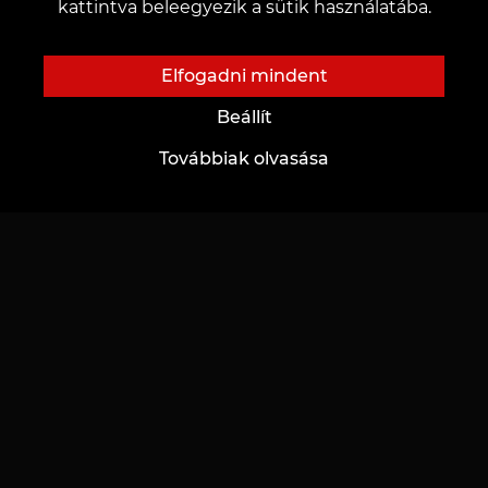
kattintva beleegyezik a sütik használatába.
értesítsen minket a contentvean@gmail.com
Elfogadni mindent
Beállít
Továbbiak olvasása
LÉPJ KAPCSOLATBA VELÜNK