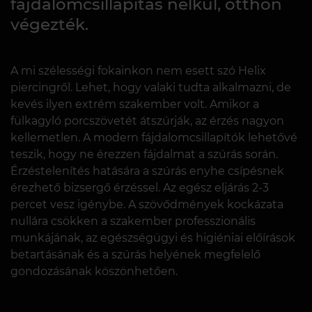
fájdalomcsillapítás nélkül, otthon
végezték.
A mi szélességi fokainkon nem esett szó Helix
piercingről. Lehet, hogy valaki tudta alkalmazni, de
kevés ilyen extrém szakember volt. Amikor a
fülkagyló porcszövetét átszúrják, az érzés nagyon
kellemetlen. A modern fájdalomcsillapítók lehetővé
teszik, hogy ne érezzen fájdalmat a szúrás során.
Érzéstelenítés hatására a szúrás enyhe csípésnek
érezhető bizsergő érzéssel. Az egész eljárás 2-3
percet vesz igénybe. A szövődmények kockázata
nullára csökken a szakember professzionális
munkájának, az egészségügyi és higiéniai előírások
betartásának és a szúrás helyének megfelelő
gondozásának köszönhetően.