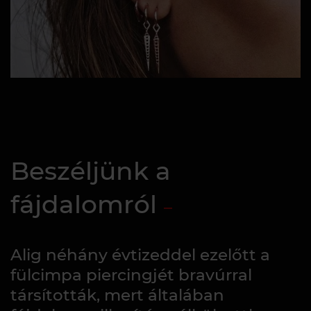
Beszéljünk a
fájdalomról
Alig néhány évtizeddel ezelőtt a
fülcimpa piercingjét bravúrral
társították, mert általában