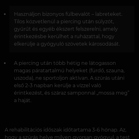
Használjon bizonyos fülbevalót – labreteket.
Tilos közvetlenül a piercing után súlyzót,
gyűrűt és egyéb ékszert felszerelni, amely
érintkezésbe kerülhet a ruházattal, hogy
elkerülje a gyógyuló szövetek károsodását.
A piercing után több hétig ne látogasson
magas páratartalmú helyeket (fürdő, szauna,
uszoda), ne sportoljon aktívan. A szúrás utáni
első 2-3 napban kerülje a vízzel való
érintkezést, és száraz samponnal „mossa meg”
a haját.
A rehabilitációs időszak időtartama 3-6 hónap. Az,
hogy a szúrás helye milyen gyorsan gyógyul, a test