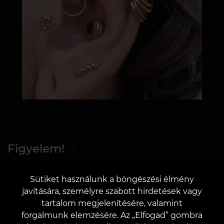
Figyelem!
Figyelem! A cikk újságírók által íródott és
Sütiket használunk a böngészési élmény
informatív jellegű. Minden kép illusztratív és
javítására, személyre szabott hirdetések vagy
szemléletes kiegészítéseként lett kiválasztva
tartalom megjelenítésére, valamint
a szöveges anyaghoz. Ha hibát talált vagy
forgalmunk elemzésére. Az „Elfogad” gombra
nem ért egyet a tartalommal, kérjük,