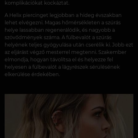
komplikációkat kockáztat.
A Helix piercinget legjobban a hideg évszakban
lehet elvégezni. Magas hőmérsékleten a szúrás
helye lassabban regenerálódik, és nagyobb a
szövődmények száma. A fülbevalót a szúrás
helyének teljes gyógyulása után cserélik ki. Jobb ezt
az eljárást végző mesterrel megtenni. Szakember
elmondja, hogyan távolítsa el és helyezze fel
helyesen a fülbevalót a lágyrészek sérülésének
elkerülése érdekében.