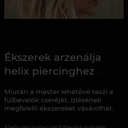
Ékszerek arzenálja
helix piercinghez
Miután a mester lehetővé teszi a
fülbevalók cseréjét, ízlésének
megfelelő ékszereket vásárolhat.
A helix piercinghez való fülbevalók különféle