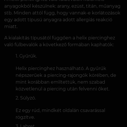
anyagokból készülnek: arany, ezüst, titán, műanyag
stb. Minden attól függ, hogy vannak-e korlátozások
egy adott típusú anyagra adott allergiás reakció
miatt.
A kialakítás típusától függően a helix piercinghez
való fülbevalók a következő formában kaphatók:
Gyűrűk.
Helix piercinghez használható. A gyűrűk
népszerűek a piercing-rajongók körében, de
mint korábban említettük, nem szabad
közvetlenül a piercing után felvenni őket.
Súlyzó.
Ez egy rúd, mindkét oldalán csavarással
rögzítve.
Labret.