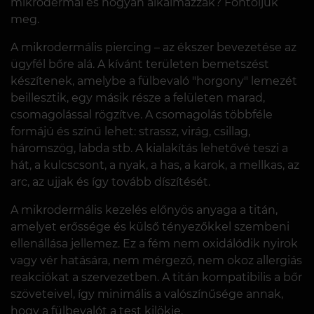
mikrodermál és hogyan alkalmazzák? Fontoljuk
meg.
A mikrodermális piercing – az ékszer bevezetése az
ügyfél bőre alá. A kívánt területen bemetszést
készítenek, amelybe a fülbevaló "horgony" lemezét
beillesztik, egy másik része a felületen marad,
csomagolással rögzítve. A csomagolás többféle
formájú és színű lehet: strassz, virág, csillag,
háromszög, labda stb. A kialakítás lehetővé teszi a
hát, a kulcscsont, a nyak, a has, a karok, a mellkas, az
arc, az ujjak és így tovább díszítését.
A mikrodermális kezelés előnyös anyaga a titán,
amelyet erőssége és külső tényezőkkel szembeni
ellenállása jellemez. Ez a fém nem oxidálódik nyirok
vagy vér hatására, nem mérgező, nem okoz allergiás
reakciókat a szervezetben. A titán kompatibilis a bőr
szöveteivel, így minimális a valószínűsége annak,
hogy a fülbevalót a test kilökje.