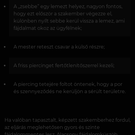
A „zsebbe” egy lemezt helyez, nagyon fontos,
hogy ezt először a szakember végezze el,
különben nyílt sebbe kerül vissza a lemez, ami
fájdalmat okoz az ügyfélnek;
A mester reteszt csavar a külső részre;
A friss piercinget fertőtlenítőszerrel kezeli;
A piercing tetejére foltot öntenek, hogy a por
és szennyeződés ne kerüljön a sérült területre.
Ha valóban tapasztalt, képzett szakemberhez fordul,
az eljárás meglehetősen gyors és szinte
fájdalommentes lesz. Alacsony fájdalomküszöb