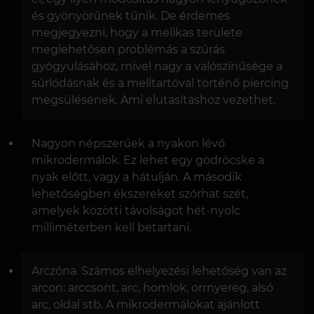
és gyönyörűnek tűnik. De érdemes
megjegyezni, hogy a mellkas területe
meglehetősen problémás a szúrás
gyógyulásához, mivel nagy a valószínűsége a
súrlódásnak és a melltartóval történő piercing
megsülésének. Ami elutasításhoz vezethet.
Nagyon népszerűek a nyakon lévő
mikrodermálok. Ez lehet egy gödröcske a
nyak előtt, vagy a hátulján. A második
lehetőségben ékszereket szórhat szét,
amelyek közötti távolságot hét-nyolc
milliméterben kell betartani.
Arczóna. Számos elhelyezési lehetőség van az
arcon: arccsont, arc, homlok, orrnyereg, alsó
arc, oldal stb. A mikrodermálokat ajánlott