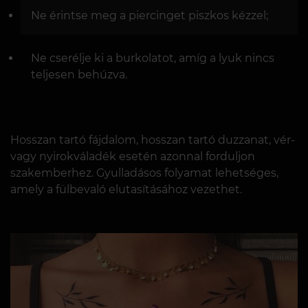
Ne érintse meg a piercinget piszkos kézzel;
Ne cserélje ki a burkolatot, amíg a lyuk nincs
teljesen behúzva.
Hosszan tartó fájdalom, hosszan tartó duzzanat, vér-
vagy nyirokváladék esetén azonnal forduljon
szakemberhez. Gyulladásos folyamat lehetséges,
amely a fülbevaló elutasításához vezethet.