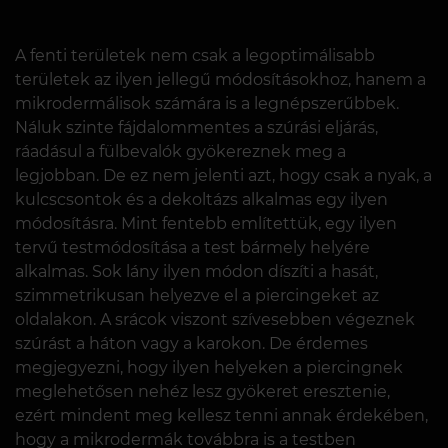
A fenti területek nem csak a legoptimálisabb
területek az ilyen jellegű módosításokhoz, hanem a
mikrodermálisok számára is a legnépszerűbbek.
Náluk szinte fájdalommentes a szúrási eljárás,
ráadásul a fülbevalók gyökereznek meg a
legjobban. De ez nem jelenti azt, hogy csak a nyak, a
kulcscsontok és a dekoltázs alkalmas egy ilyen
módosításra. Mint fentebb említettük, egy ilyen
tervű testmódosítása a test bármely helyére
alkalmas. Sok lány ilyen módon díszíti a hasát,
szimmetrikusan helyezve el a piercingeket az
oldalakon. A srácok viszont szívesebben végeznek
szúrást a háton vagy a karokon. De érdemes
megjegyezni, hogy ilyen helyeken a piercingnek
meglehetősen nehéz lesz gyökeret eresztenie,
ezért mindent meg kellesz tenni annak érdekében,
hogy a mikrodermák továbbra is a testben