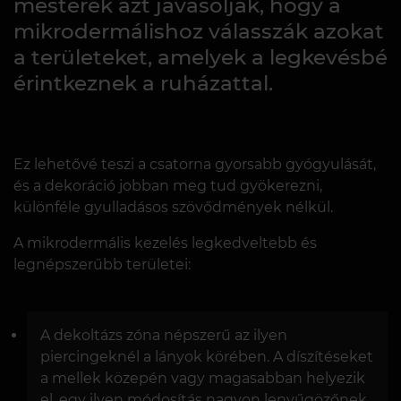
mesterek azt javasolják, hogy a
mikrodermálishoz válasszák azokat
a területeket, amelyek a legkevésbé
érintkeznek a ruházattal.
Ez lehetővé teszi a csatorna gyorsabb gyógyulását,
és a dekoráció jobban meg tud gyökerezni,
különféle gyulladásos szövődmények nélkül.
A mikrodermális kezelés legkedveltebb és
legnépszerűbb területei:
A dekoltázs zóna népszerű az ilyen
piercingeknél a lányok körében. A díszítéseket
a mellek közepén vagy magasabban helyezik
el, egy ilyen módosítás nagyon lenyűgözőnek