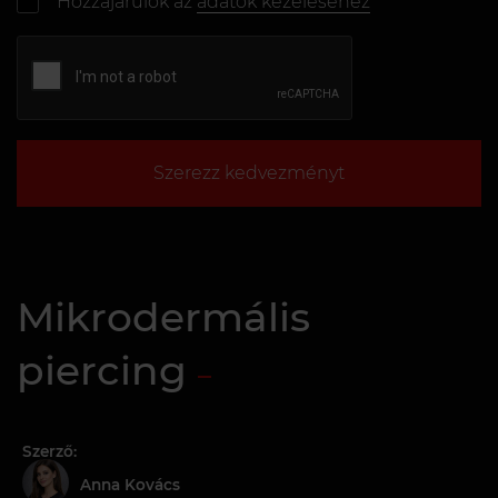
Hozzájárulok az
adatok kezeléséhez
Szerezz kedvezményt
Mikrodermális
piercing
Szerző:
Anna Kovács