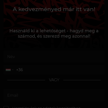
A kedvezményed már itt van!
Használd ki a lehetőséget - hagyd meg a
számod, és szerezd meg azonnal!
VAGY