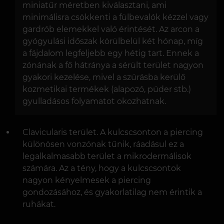
miniatűr méretben kiválasztani, ami
minimálisra csökkenti a fülbevalók kézzel vagy
gardrób elemekkel való érintését. Az arcon a
gyógyulási időszak körülbelül két hónap, míg
a fájdalom legfeljebb egy hétig tart. Ennek a
zónának a fő hátránya a sérült terület nagyon
gyakori kezelése, mivel a szúrásba kerülő
kozmetikai termékek (alapozó, púder stb.)
gyulladásos folyamatot okozhatnak.
Clavicularis terület. A kulcscsonton a piercing
különösen vonzónak tűnik, ráadásul ez a
legalkalmasabb terület a mikrodermálisok
számára. Az a tény, hogy a kulcscsontok
nagyon kényelmesek a piercing
gondozásához, és gyakorlatilag nem érintik a
ruhákat.