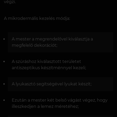
végzi.
A mikrodermális kezelés módja:
A mester a megrendelővel kiválasztja a
megfelelő dekorációt;
A szúráshoz kiválasztott területet
antiszeptikus készítménnyel kezeli;
A lyukasztó segítségével lyukat készít;
Ezután a mester két belső vágást végez, hogy
illeszkedjen a lemez méretéhez;