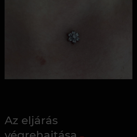
Az eljárás
végrehajtása