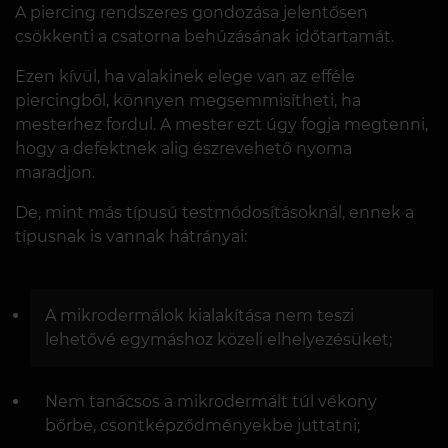
A piercing rendszeres gondozása jelentősen
csökkenti a csatorna behúzásának időtartamát.
Ezen kívül, ha valakinek elege van az efféle
piercingből, könnyen megsemmisítheti, ha
mesterhez fordul. A mester ezt úgy fogja megtenni,
hogy a defektnek alig észrevehető nyoma
maradjon.
De, mint más típusú testmódosításoknál, ennek a
típusnak is vannak hátrányai:
A mikrodermálok kialakítása nem teszi
lehetővé egymáshoz közeli elhelyezésüket;
Nem tanácsos a mikrodermált túl vékony
bőrbe, csontképződményekbe juttatni;