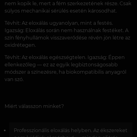
nem kopik le, mert a fém szerkezetének része. Csak
súlyos mechanikai sérülés esetén károsodhat.
Tévhit: Az eloxálás ugyanolyan, mint a festés.
Igazság: Eloxálás során nem használnak festéket. A
szín fényhullámok visszaverődése révén jön létre az
oxidrétegen.
Tévhit: Az eloxálás egészségtelen. Igazság: Éppen
ellenkezőleg — ez az egyik legbiztonságosabb
módszer a színezésre, ha biokompatibilis anyagról
van szó.
Miért válasszon minket?
Professzionális eloxálás helyben. Az ékszereket