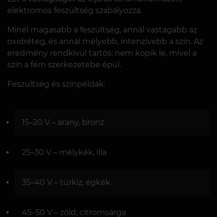
elektromos feszültség szabályozza.
Minél magasabb a feszültség, annál vastagabb az
oxidréteg, és annál mélyebb, intenzívebb a szín. Az
eredmény rendkívül tartós: nem kopik le, mivel a
szín a fém szerkezetébe épül.
Feszültség és színpéldák:
15–20 V – arany, bronz
25–30 V – mélykék, lila
35–40 V – türkiz, égkék
45–50 V – zöld, citromsárga