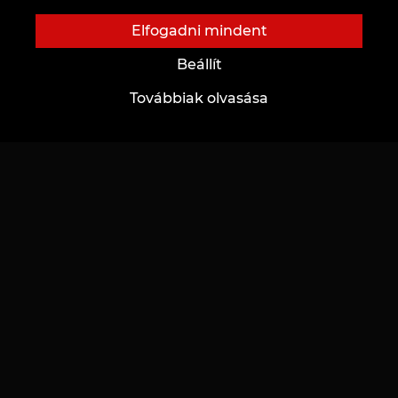
Elfogadni mindent
Beállít
VAGY
Továbbiak olvasása
Hozzájárulok az
adatok kezeléséhez
KÜLDÉS