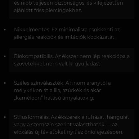
és niób teljesen biztonságos, és kifejezetten
ajánlott friss piercingekhez.
Nikkelmentes. Ez minimálisra csökkenti az
allergiás reakciók és irritációk kockázatát.
Biokompatibilis. Az ékszer nem lép reakcióba a
szövetekkel, nem vált ki gyulladást.
Széles színválaszték. A finom aranytól a
mélykéken át a lila, azúrkék és akár
„kaméleon” hatású árnyalatokig.
Stílusformálás. Az ékszerek a ruházat, hangulat
vagy a szemszín szerint választhatók — az
eloxálás új távlatokat nyit az önkifejezésben.