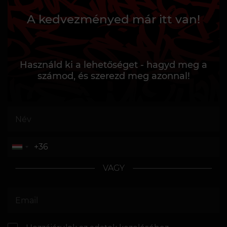
A kedvezményed már itt van!
Használd ki a lehetőséget - hagyd meg a
számod, és szerezd meg azonnal!
VAGY