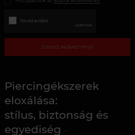
Hozzájárulok az
adatok kezeléséhez
Szerezz kedvezményt
Piercingékszerek
eloxálása:
stílus, biztonság és
egyediség