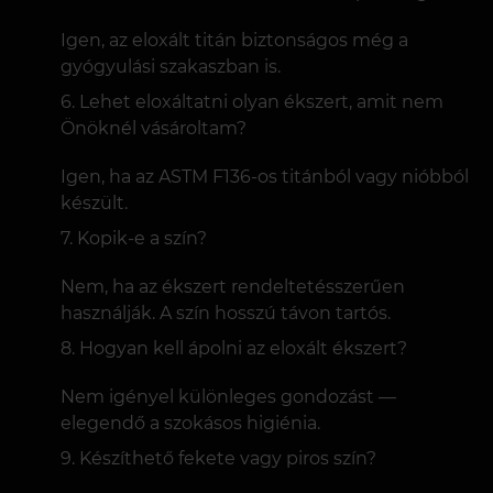
Igen, az eloxált titán biztonságos még a
gyógyulási szakaszban is.
Lehet eloxáltatni olyan ékszert, amit nem
Önöknél vásároltam?
Igen, ha az ASTM F136-os titánból vagy nióbból
készült.
Kopik-e a szín?
Nem, ha az ékszert rendeltetésszerűen
használják. A szín hosszú távon tartós.
Hogyan kell ápolni az eloxált ékszert?
Nem igényel különleges gondozást —
elegendő a szokásos higiénia.
Készíthető fekete vagy piros szín?