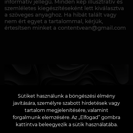
informatív jellegű. Minden kép illusztratív és
szemléletes kiegészítéseként lett kiválasztva
a szöveges anyaghoz. Ha hibát talált vagy
nem ért egyet a tartalommal, kérjük,
értesítsen minket a contentvean@gmail.com
LÉPJ KAPCSOLATBA VELÜNK
Sütiket használunk a böngészési élmény
javítására, személyre szabott hirdetések vagy
tartalom megjelenítésére, valamint
forgalmunk elemzésére. Az „Elfogad” gombra
kattintva beleegyezik a sütik használatába.