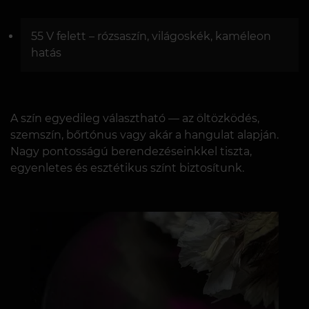
55 V felett – rózsaszín, világoskék, kaméleon
hatás
A szín egyedileg választható — az öltözködés,
szemszín, bőrtónus vagy akár a hangulat alapján.
Nagy pontosságú berendezéseinkkel tiszta,
egyenletes és esztétikus színt biztosítunk.