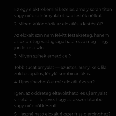
Ez egy elektrokémiai kezelés, amely során titán
vagy niób színárnyalatot kap festék nélkül.
Miben különbözik az eloxálás a festéstől?
Az eloxált szín nem felvitt festékréteg, hanem
az oxidréteg vastagsága határozza meg — így
jön létre a szín.
Milyen színek érhetők el?
Több tucat árnyalat — ezüstös, arany, kék, lila,
zöld és opálos, fénylő kombinációk is.
Újraszínezhető-e már eloxált ékszer?
Igen, az oxidréteg eltávolítható, és új árnyalat
vihető fel — feltéve, hogy az ékszer titánból
vagy nióbból készült.
Használható eloxált ékszer friss piercinghez?