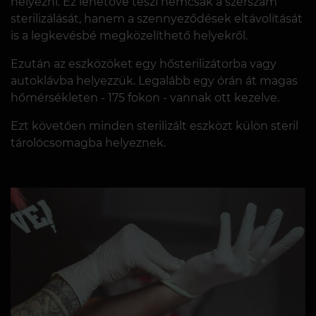
helyezni. Ez lehetővé teszi nemcsak a szerszám
sterilizálását, hanem a szennyeződések eltávolítását
is a legkevésbé megközelíthető helyekről.
Ezután az eszközöket egy hősterilizátorba vagy
autoklávba helyezzük. Legalább egy órán át magas
hőmérsékleten - 175 fokon - vannak ott kezelve.
Ezt követően minden sterilizált eszközt külön steril
tárolócsomagba helyeznek.