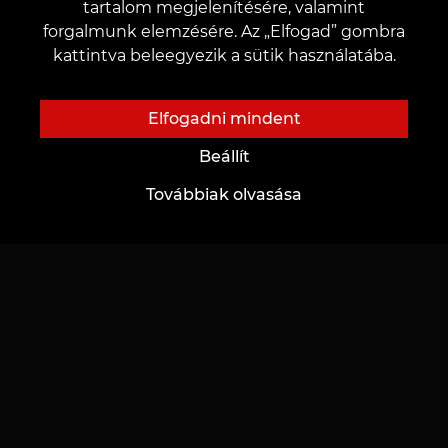
tartalom megjelenítésére, valamint
forgalmunk elemzésére. Az „Elfogad” gombra
kattintva beleegyezik a sütik használatába.
Rólunk
Ügyfeleknek
Elfogadni mindent
Rólunk
Kártyák és bónuszok
Beállít
Tetováló stúdió
Árak
Továbbiak olvasása
Hírek
Akciók
Jótékonyság
Ajándékok és utalványok
Munkalehetőség
GYIK
Partnerség
Gondozás
Tetoválási ötletek
Jövőbeli mestereknek
Oktatás
Tetováló betűtípusok online