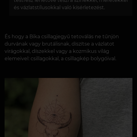
testrész lehetővé teszi a színekkel, méretekkel
és vázlatstílusokkal való kísérletezést.
És hogy a Bika csillagjegyű tetoválás ne tűnjön
durvának vagy brutálisnak, díszítse a vázlatot
virágokkal, díszekkel vagy a kozmikus világ
elemeivel: csillagokkal, a csillagkép bolygóival.