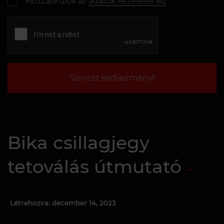
Hozzájárulok az
adatok kezeléséhez
Szerezz kedvezményt
Bika csillagjegy
tetoválás útmutató
Létrehozva: december 14, 2023