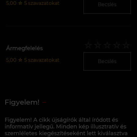
5,00
☆
5
szavazatokat
Becslés
Ármegfelelés
5,00
☆
5
szavazatokat
Becslés
Figyelem!
Figyelem! A cikk újságírók által íródott és
informatív jellegű. Minden kép illusztratív és
szemléletes kiegészítéseként lett kiválasztva