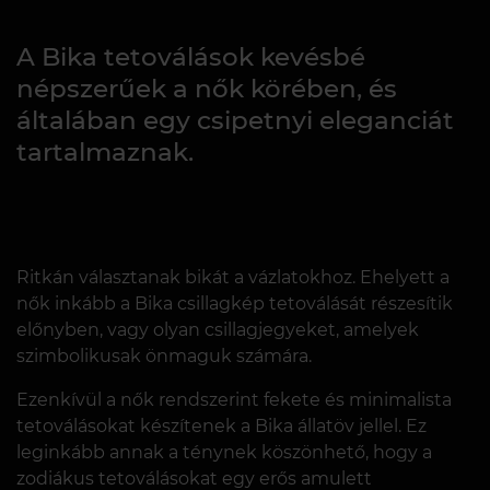
A Bika tetoválások kevésbé
népszerűek a nők körében, és
általában egy csipetnyi eleganciát
tartalmaznak.
Ritkán választanak bikát a vázlatokhoz. Ehelyett a
nők inkább a Bika csillagkép tetoválását részesítik
előnyben, vagy olyan csillagjegyeket, amelyek
szimbolikusak önmaguk számára.
Ezenkívül a nők rendszerint fekete és minimalista
tetoválásokat készítenek a Bika állatöv jellel. Ez
leginkább annak a ténynek köszönhető, hogy a
zodiákus tetoválásokat egy erős amulett