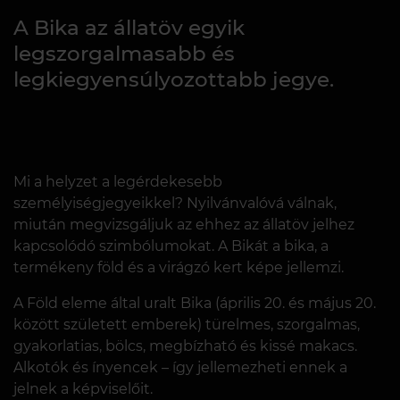
A Bika az állatöv egyik
legszorgalmasabb és
legkiegyensúlyozottabb jegye.
Mi a helyzet a legérdekesebb
személyiségjegyeikkel? Nyilvánvalóvá válnak,
miután megvizsgáljuk az ehhez az állatöv jelhez
kapcsolódó szimbólumokat. A Bikát a bika, a
termékeny föld és a virágzó kert képe jellemzi.
A Föld eleme által uralt Bika (április 20. és május 20.
között született emberek) türelmes, szorgalmas,
gyakorlatias, bölcs, megbízható és kissé makacs.
Alkotók és ínyencek – így jellemezheti ennek a
jelnek a képviselőit.