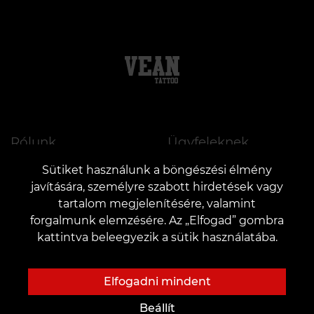
Rólunk
Ügyfeleknek
Rólunk
Kártyák és bónuszok
Sütiket használunk a böngészési élmény
javítására, személyre szabott hirdetések vagy
Tetováló stúdió
Árak
tartalom megjelenítésére, valamint
Hírek
Akciók
forgalmunk elemzésére. Az „Elfogad” gombra
kattintva beleegyezik a sütik használatába.
Jótékonyság
Ajándékok és utalványok
Munkalehetőség
GYIK
Elfogadni mindent
Partnerség
Gondozás
Beállít