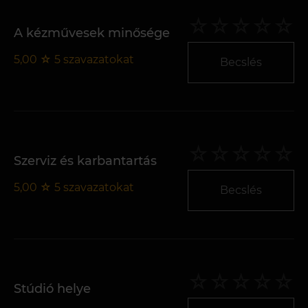
A kézművesek minősége
5,00
☆
5
szavazatokat
Becslés
Szerviz és karbantartás
5,00
☆
5
szavazatokat
Becslés
Stúdió helye