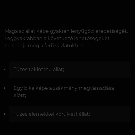
Maga az állat képe gyakran lenyűgözi eredetiségét.
Leggyakrabban a következő lehetőségeket
találhatja meg a férfi vázlatokhoz:
Tüzes tekintetű állat;
Egy bika képe a zsákmány megtámadása
előtt;
Tüzes elemekkel körülvett állat;