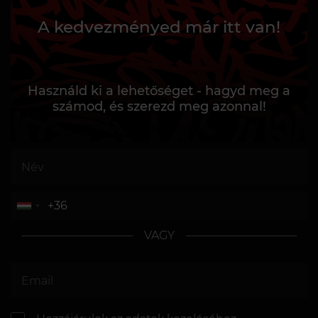
A kedvezményed már itt van!
Használd ki a lehetőséget - hagyd meg a
számod, és szerezd meg azonnal!
VAGY