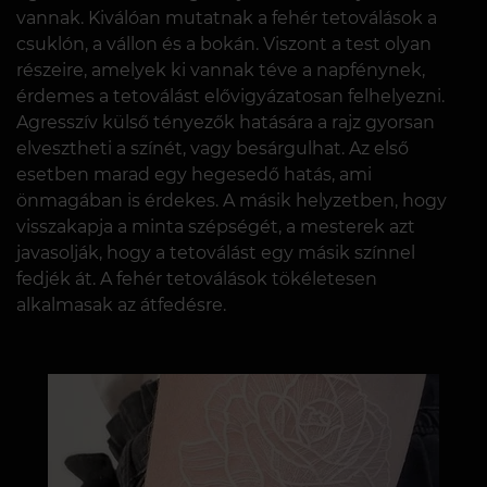
vannak. Kiválóan mutatnak a fehér tetoválások a
csuklón, a vállon és a bokán. Viszont a test olyan
részeire, amelyek ki vannak téve a napfénynek,
érdemes a tetoválást elővigyázatosan felhelyezni.
Agresszív külső tényezők hatására a rajz gyorsan
elvesztheti a színét, vagy besárgulhat. Az első
esetben marad egy hegesedő hatás, ami
önmagában is érdekes. A másik helyzetben, hogy
visszakapja a minta szépségét, a mesterek azt
javasolják, hogy a tetoválást egy másik színnel
fedjék át. A fehér tetoválások tökéletesen
alkalmasak az átfedésre.