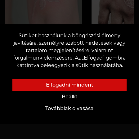
Sütiket használunk a böngészési élmény
javítására, személyre szabott hirdetések vagy
tartalom megjelenítésére, valamint
Figyelem!
forgalmunk elemzésére. Az „Elfogad” gombra
kattintva beleegyezik a sütik használatába.
Figyelem! A cikk újságírók által íródott és
informatív jellegű. Minden kép illusztratív és
Elfogadni mindent
szemléletes kiegészítéseként lett kiválasztva
a szöveges anyaghoz. Ha hibát talált vagy
Beállít
nem ért egyet a tartalommal, kérjük,
Továbbiak olvasása
értesítsen minket a contentvean@gmail.com