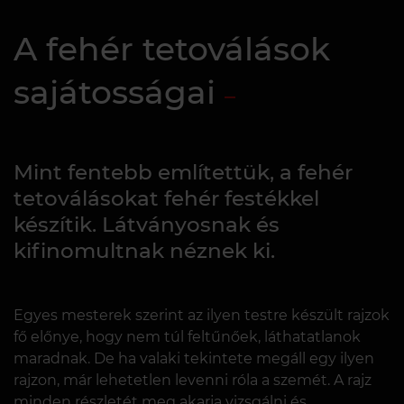
A fehér tetoválások
sajátosságai
Mint fentebb említettük, a fehér
tetoválásokat fehér festékkel
készítik. Látványosnak és
kifinomultnak néznek ki.
Egyes mesterek szerint az ilyen testre készült rajzok
fő előnye, hogy nem túl feltűnőek, láthatatlanok
maradnak. De ha valaki tekintete megáll egy ilyen
rajzon, már lehetetlen levenni róla a szemét. A rajz
minden részletét meg akarja vizsgálni és