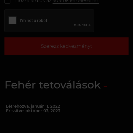
Hozzájárulok az
adatok kezeléséhez
Szerezz kedvezményt
Fehér tetoválások
Létrehozva: január 11, 2022
Frissítve: október 03, 2023