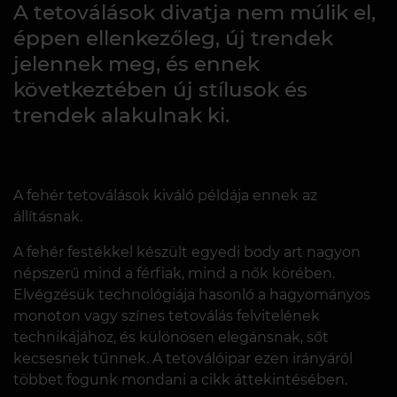
A tetoválások divatja nem múlik el,
éppen ellenkezőleg, új trendek
jelennek meg, és ennek
következtében új stílusok és
trendek alakulnak ki.
A fehér tetoválások kiváló példája ennek az
állításnak.
A fehér festékkel készült egyedi body art nagyon
népszerű mind a férfiak, mind a nők körében.
Elvégzésük technológiája hasonló a hagyományos
monoton vagy színes tetoválás felvitelének
technikájához, és különösen elegánsnak, sőt
kecsesnek tűnnek. A tetoválóipar ezen irányáról
többet fogunk mondani a cikk áttekintésében.