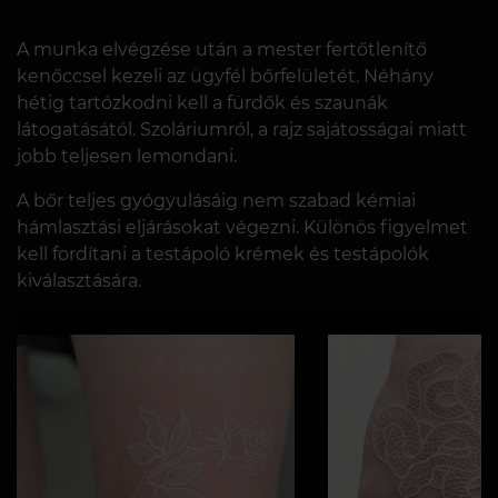
A munka elvégzése után a mester fertőtlenítő
kenőccsel kezeli az ügyfél bőrfelületét. Néhány
hétig tartózkodni kell a fürdők és szaunák
látogatásától. Szoláriumról, a rajz sajátosságai miatt
jobb teljesen lemondani.
A bőr teljes gyógyulásáig nem szabad kémiai
hámlasztási eljárásokat végezni. Különös figyelmet
kell fordítani a testápoló krémek és testápolók
kiválasztására.