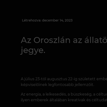
Létrehozva: december 14, 2023
Az Oroszlán az álla
jegye.
A július 23-tól augusztus 22-ig született em
képviselőinek legfontosabb jellemzőit.
Az energia, a lelkesedés, a büszkeség, a cél
ilyen emberek általában kreatívak és céltudat