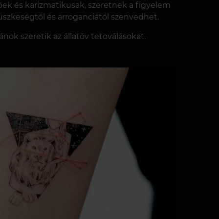
lőek és karizmatikusak, szeretnek a figyelem
üszkeségtől és arroganciától szenvedhet.
nok szeretik az állatöv tetoválásokat.