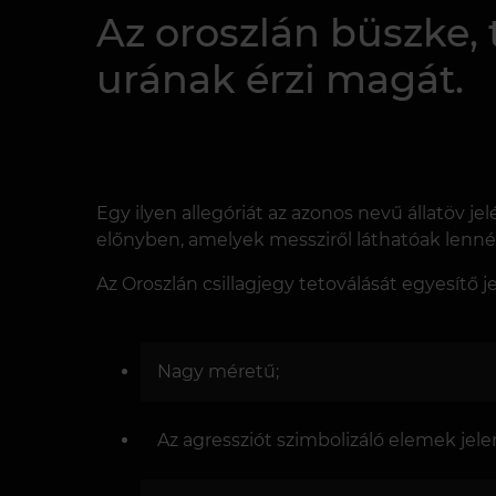
Az oroszlán büszke, t
urának érzi magát.
Egy ilyen allegóriát az azonos nevű állatöv je
előnyben, amelyek messziről láthatóak lenn
Az Oroszlán csillagjegy tetoválását egyesítő 
Nagy méretű;
Az agressziót szimbolizáló elemek jele