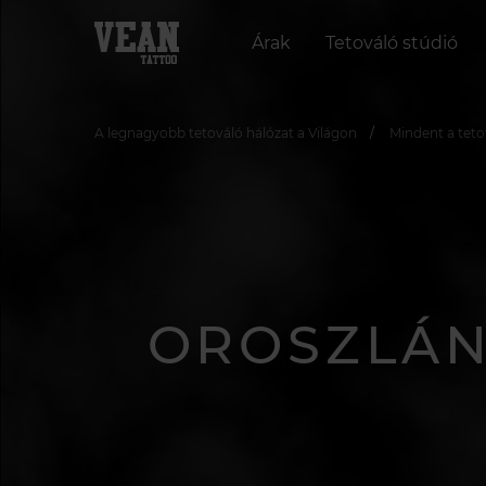
Árak
Tetováló stúdió
A legnagyobb tetováló hálózat a Világon
Mindent a teto
OROSZLÁN