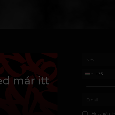
d már itt
Hozzájárul