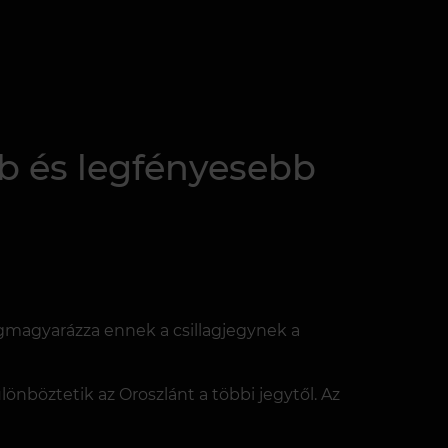
bb és legfényesebb
megmagyarázza ennek a csillagjegynek a
önböztetik az Oroszlánt a többi jegytől. Az