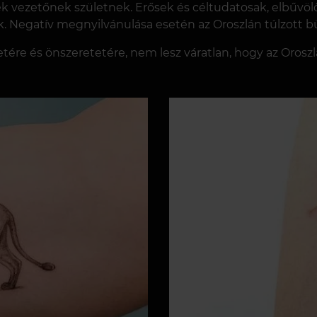
rek vezetőnek születnek. Erősek és céltudatosak, elbűvö
k. Negatív megnyilvánulása esetén az Oroszlán túlzott b
etére és önszeretetére, nem lesz váratlan, hogy az Oroszlá