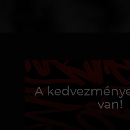
A kedvezménye
van!