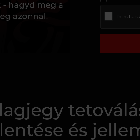
t - hagyd meg a
eg azonnal!
lagjegy tetoválá
lentése és jelle