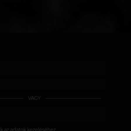
VAGY
ok az
adatok kezeléséhez