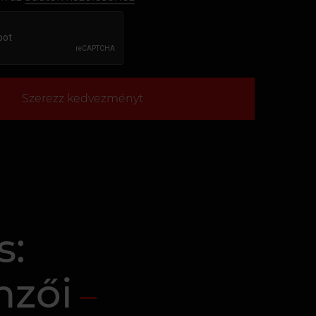
Szerezz kedvezményt
s:
mzői