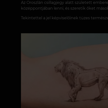
Az Oroszlán csillagjegy alatt született embe
középpontjában lenni, és szeretik őket máso
Tekintettel a jel képviselőinek tüzes termész