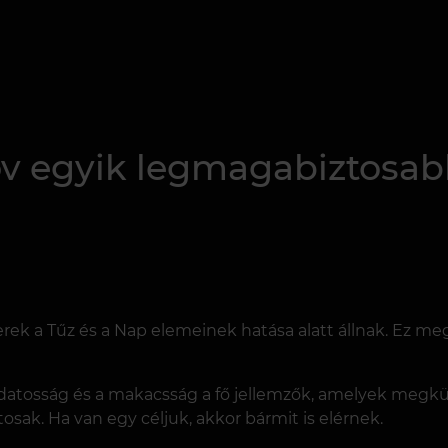
töv egyik legmagabiztosa
berek a Tűz és a Nap elemeinek hatása alatt állnak. Ez 
tudatosság és a makacsság a fő jellemzők, amelyek megkül
osak. Ha van egy céljuk, akkor bármit is elérnek.