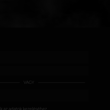
VAGY
ok az
adatok kezeléséhez