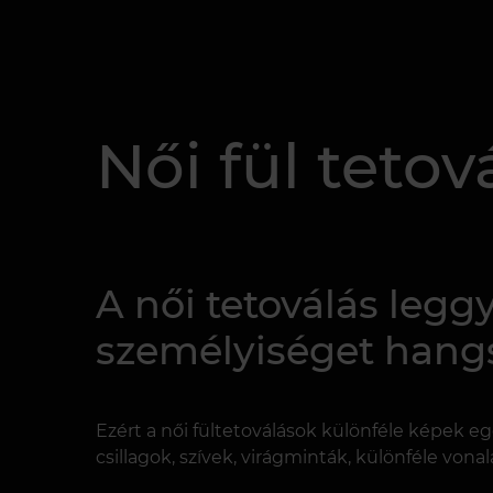
Női fül tetov
A női tetoválás legg
személyiséget hangs
Ezért a női fültetoválások különféle képek 
csillagok, szívek, virágminták, különféle vonal