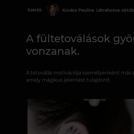
Szerző:
Létrehozva: októb
Kovács Paulina
A fültetoválások gy
vonzanak.
A tetoválás motivációja személyenként más é
amely mágikus jelentést tulajdonít.