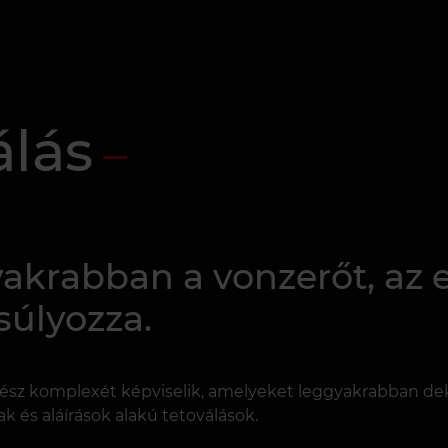
álás
yakrabban a vonzerőt, az 
úlyozza.
egész komplexét képviselik, amelyeket leggyakrabban de
ak és aláírások alakú tetoválások.