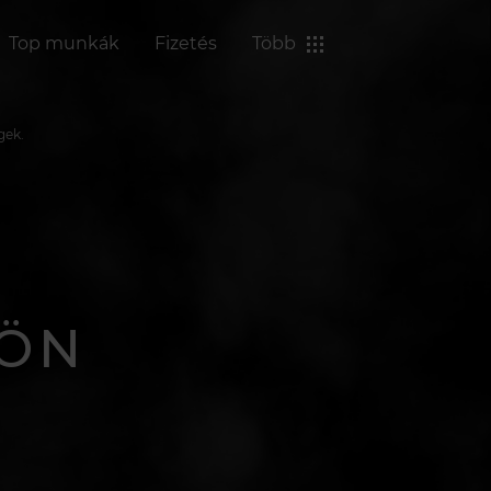
Top munkák
Fizetés
Több
gek.
LÖN