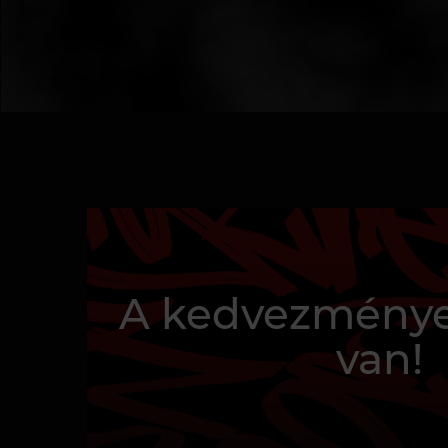
A kedvezménye
van!