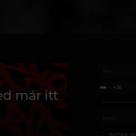
d már itt
Hozzájárul