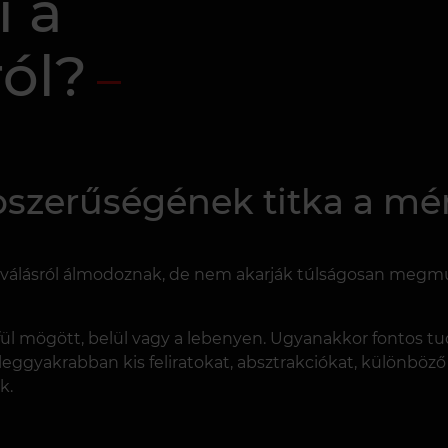
i a
ról?
pszerűségének titka a mér
oválásról álmodoznak, de nem akarják túlságosan megmut
 a fül mögött, belül vagy a lebenyen. Ugyanakkor fontos t
tt leggyakrabban kis feliratokat, absztrakciókat, különböző
k.