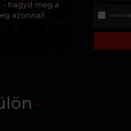
t - hagyd meg a
eg azonnal!
ülön