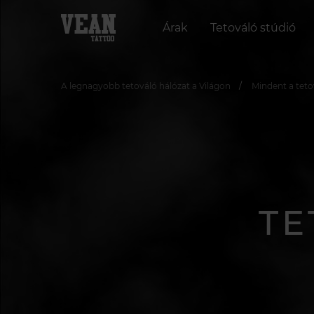
Árak
Tetováló stúdió
A legnagyobb tetováló hálózat a Világon
Mindent a teto
TE