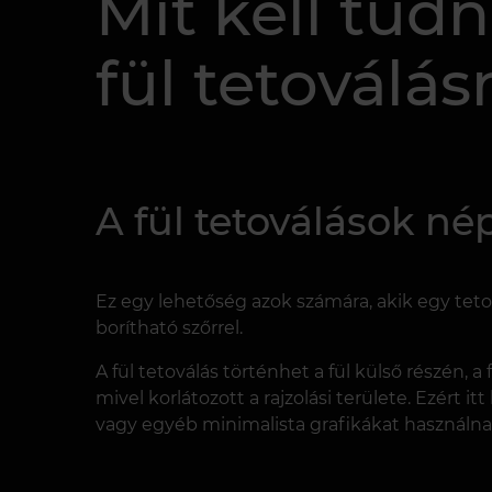
Mit kell tudn
fül tetoválás
A fül tetoválások né
Ez egy lehetőség azok számára, akik egy tet
borítható szőrrel.
A fül tetoválás történhet a fül külső részén,
mivel korlátozott a rajzolási területe. Ezért i
vagy egyéb minimalista grafikákat használna