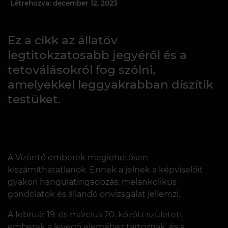
Létrehozva: december 12, 2023
Ez a cikk az állatöv
legtitokzatosabb jegyéről és a
tetoválásokról fog szólni,
amelyekkel leggyakrabban díszítik
testüket.
A Vízöntő emberek meglehetősen
kiszámíthatatlanok. Ennek a jelnek a képviselőit
gyakori hangulatingadozás, melankolikus
gondolatok és állandó önvizsgálat jellemzi.
A február 19. és március 20. között született
emberek a levegő eleméhez tartoznak, és a