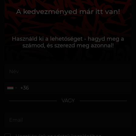
A kedvezményed már itt van!
Használd ki a lehetőséget - hagyd meg a
számod, és szerezd meg azonnal!
VAGY