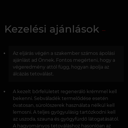
Kezelési ajánlások
Az eljárás végén a szakember számos ápolási
ajánlást ad Önnek. Fontos megérteni, hogy a
végeredmény attól függ, hogyan ápolja az
álcázás tetoválást.
A kezelt bőrfelületet regeneráló krémmel kell
bekenni. Sebváladék termelődése esetén
óvatosan, súrolószerek használata nélkül kell
lemosni. A teljes gyógyulásig tartózkodni kell
az uszoda, szauna és gyógyfürdő látogatásától.
A hagyományos tetováláshoz hasonlóan az