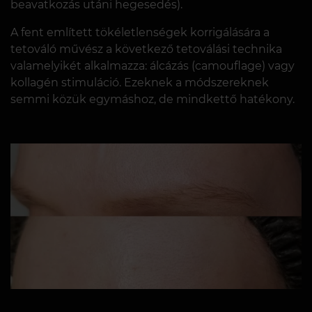
beavatkozás utáni hegesedés).
A fent említett tökéletlenségek korrigálására a
tetováló művész a következő tetoválási technika
valamelyikét alkalmazza: álcázás (camouflage) vagy
kollagén stimuláció. Ezeknek a módszereknek
semmi közük egymáshoz, de mindkettő hatékony.