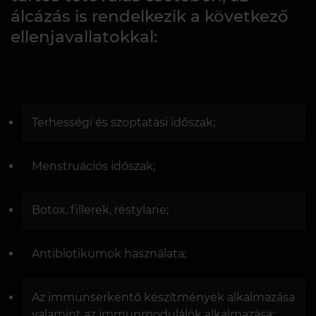
álcázás is rendelkezik a következő
ellenjavallatokkal:
Terhességi és szoptatási időszak;
Menstruációs időszak;
Botox, fillerek, restylane;
Antibiotikumok használata;
Az immunserkentő készítmények alkalmazása
valamint az immunmodulálók alkalmazása;