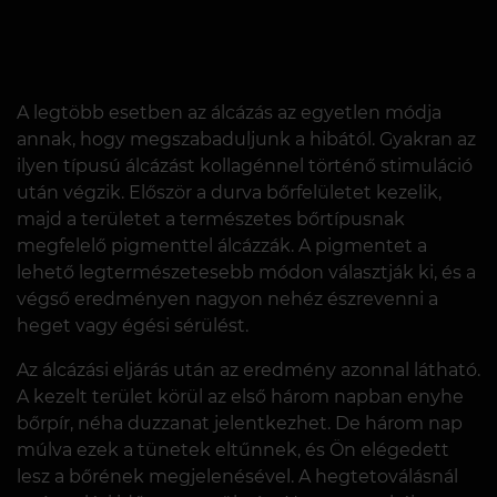
A legtöbb esetben az álcázás az egyetlen módja
annak, hogy megszabaduljunk a hibától. Gyakran az
ilyen típusú álcázást kollagénnel történő stimuláció
után végzik. Először a durva bőrfelületet kezelik,
majd a területet a természetes bőrtípusnak
megfelelő pigmenttel álcázzák. A pigmentet a
lehető legtermészetesebb módon választják ki, és a
végső eredményen nagyon nehéz észrevenni a
heget vagy égési sérülést.
Az álcázási eljárás után az eredmény azonnal látható.
A kezelt terület körül az első három napban enyhe
bőrpír, néha duzzanat jelentkezhet. De három nap
múlva ezek a tünetek eltűnnek, és Ön elégedett
lesz a bőrének megjelenésével. A hegtetoválásnál