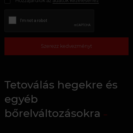
Hozzájárulok az
adatok kezeléséhez
Szerezz kedvezményt
Tetoválás hegekre és
egyéb
bőrelváltozásokra