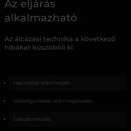
Az eljárás
alkalmazható
Az álcázási technika a következő
hibákat küszöböli ki:
Hasi műtét utáni hegek;
Vakbélgyulladás utáni hegesedés;
Császármetszés;