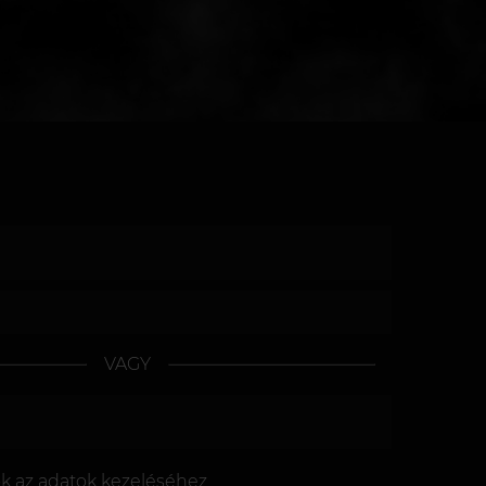
VAGY
ok az
adatok kezeléséhez