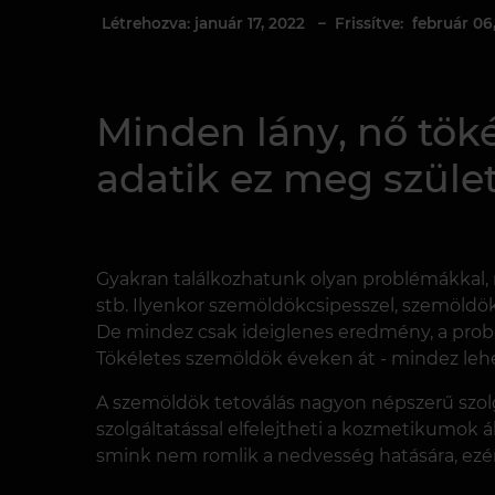
Létrehozva: január 17, 2022
– Frissítve: február 06
Minden lány, nő tök
adatik ez meg szület
Gyakran találkozhatunk olyan problémákkal,
stb. Ilyenkor szemöldökcsipesszel, szemöldök
De mindez csak ideiglenes eredmény, a pro
Tökéletes szemöldök éveken át - mindez lehe
A szemöldök tetoválás nagyon népszerű szol
szolgáltatással elfelejtheti a kozmetikumok á
smink nem romlik a nedvesség hatására, ezér