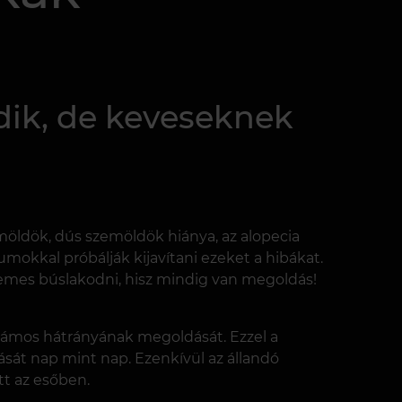
dik, de keveseknek
öldök, dús szemöldök hiánya, az alopecia
mokkal próbálják kijavítani ezeket a hibákat.
mes búslakodni, hisz mindig van megoldás!
zámos hátrányának megoldását. Ezzel a
zását nap mint nap. Ezenkívül az állandó
t az esőben.