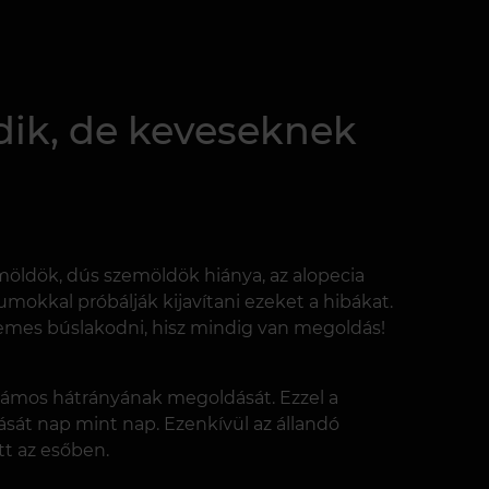
dik, de keveseknek
öldök, dús szemöldök hiánya, az alopecia
mokkal próbálják kijavítani ezeket a hibákat.
mes búslakodni, hisz mindig van megoldás!
zámos hátrányának megoldását. Ezzel a
zását nap mint nap. Ezenkívül az állandó
t az esőben.