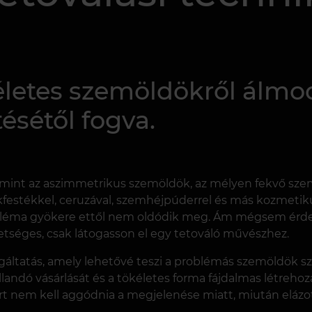
életes szemöldökről álmo
ésétől fogva.
 mint az aszimmetrikus szemöldök, az mélyen fekvő szem
festékkel, ceruzával, szemhéjpúderrel és más kozmetiku
bléma gyökere ettől nem oldódik meg. Ám mégsem érde
tséges, csak látogasson el egy tetováló művészhez.
gáltatás, amely lehetővé teszi a problémás szemöldök s
llandó vásárlását és a tökéletes forma fájdalmas létreho
t nem kell aggódnia a megjelenése miatt, miután elázot