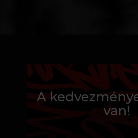
A kedvezménye
van!