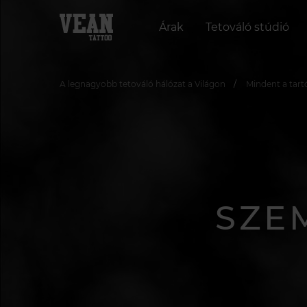
Árak
Tetováló stúdió
A legnagyobb tetováló hálózat a Világon
Mindent a tart
SZE