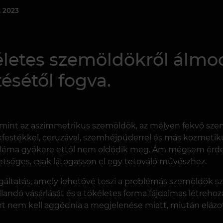
, 2023
életes szemöldökről álmo
ésétől fogva.
 mint az aszimmetrikus szemöldök, az mélyen fekvő szem
festékkel, ceruzával, szemhéjpúderrel és más kozmetiku
bléma gyökere ettől nem oldódik meg. Ám mégsem érde
tséges, csak látogasson el egy tetováló művészhez.
gáltatás, amely lehetővé teszi a problémás szemöldök s
llandó vásárlását és a tökéletes forma fájdalmas létreho
t nem kell aggódnia a megjelenése miatt, miután elázot