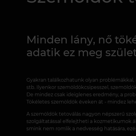
Minden lány, nő tök
adatik ez meg szület
Gyakran találkozhatunk olyan problémákkal,
stb. Ilyenkor szemöldökcsipesszel, szemöldök
De mindez csak ideiglenes eredmény, a pro
Tökéletes szemöldök éveken át - mindez lehe
A szemöldök tetoválás nagyon népszerű szol
szolgáltatással elfelejtheti a kozmetikumok á
smink nem romlik a nedvesség hatására, ezér