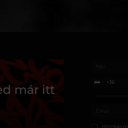
d már itt
Hozzájárul