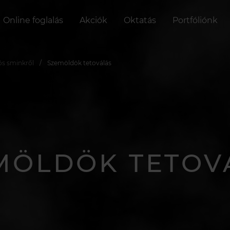
Online foglalás
Akciók
Oktatás
Portfóliónk
ós sminkről
Szemöldök tetoválás
MÖLDÖK TETOV