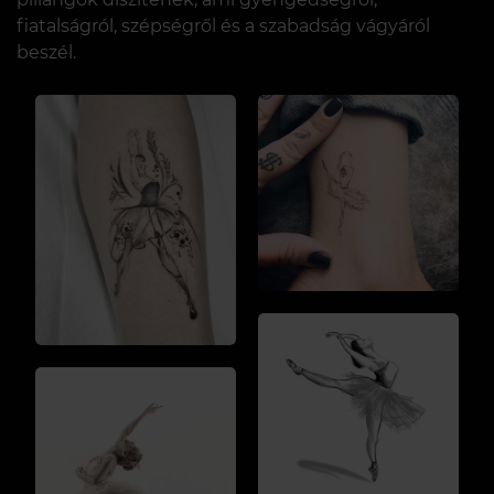
fiatalságról, szépségről és a szabadság vágyáról
beszél.