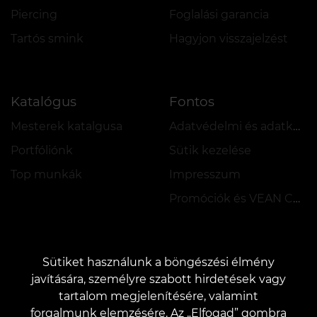
Piercing
Foglalási garancia
Tartós smink
Hagyjon visszajelzést
Katalógus
Fontos
Mesterek katalgusa
Adatvédelmi és adatkezelési szabályzat
Portfóliónk
Sütik kezelése
Top munkák
Impresszum
Promóciók és VEAN COINS szabályzata
Sütiket használunk a böngészési élmény
javítására, személyre szabott hirdetések vagy
tartalom megjelenítésére, valamint
KAPCSOLAT
forgalmunk elemzésére. Az „Elfogad” gombra
Kapcsolatfelvétel:
customers@vean-tattoo.hu