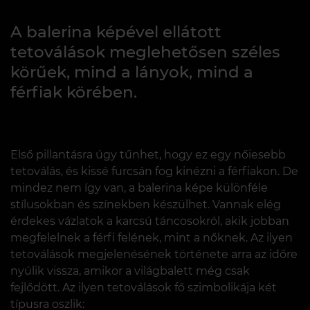
A balerina képével ellátott
tetoválások meglehetősen széles
körűek, mind a lányok, mind a
férfiak körében.
Első pillantásra úgy tűnhet, hogy ez egy nőiesebb
tetoválás, és kissé furcsán fog kinézni a férfiakon. De
mindez nem így van, a balerina képe különféle
stílusokban és színekben készülhet. Vannak elég
érdekes vázlatok a karcsú táncosokról, akik jobban
megfelelnek a férfi felének, mint a nőknek. Az ilyen
tetoválások megjelenésének története arra az időre
nyúlik vissza, amikor a világbalett még csak
fejlődött. Az ilyen tetoválások fő szimbolikája két
típusra oszlik: