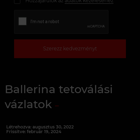
Hozzájárulok az
adatok kezeléséhez
Szerezz kedvezményt
Ballerina tetoválási
vázlatok
Létrehozva: augusztus 30, 2022
Frissítve: február 19, 2024