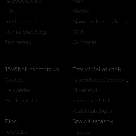
Tetováló stúdió
Árak
Hírek
Akciók
Jótékonyság
Ajándékok és utalványok
Munkalehetőség
GYIK
Partnerség
Gondozás
Tetoválási ötletek
Jövőbeli mestereknek
Oktatás
Tetováló betűtípusok online
Helybérlés
AI vázlatok
Munkavállalás
Szerzői vázlatok
Vázlat katalógus
Blog
Szolgáltatások
Tetoválás
Fizetés