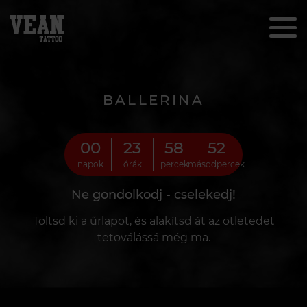
BALLERINA
00
23
58
51
napok
órák
percek
másodpercek
Ne gondolkodj - cselekedj!
Töltsd ki a űrlapot, és alakítsd át az ötletedet
tetoválássá még ma.