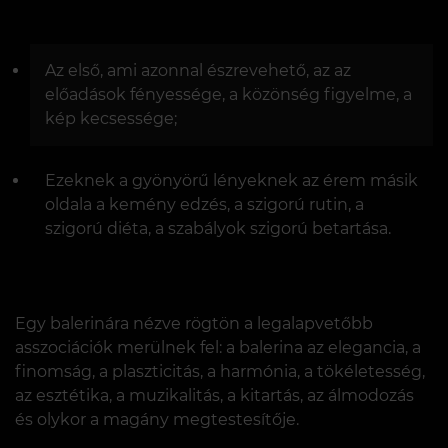
Az első, ami azonnal észrevehető, az az
előadások fényessége, a közönség figyelme, a
kép kecsessége;
Ezeknek a gyönyörű lényeknek az érem másik
oldala a kemény edzés, a szigorú rutin, a
szigorú diéta, a szabályok szigorú betartása.
Egy balerinára nézve rögtön a legalapvetőbb
asszociációk merülnek fel: a balerina az elegancia, a
finomság, a plaszticitás, a harmónia, a tökéletesség,
az esztétika, a muzikalitás, a kitartás, az álmodozás
és olykor a magány megtestesítője.