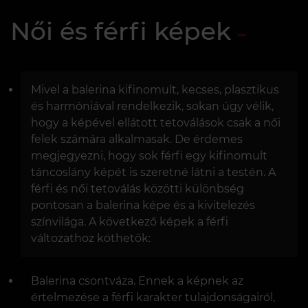
Női és férfi képek
Mivel a balerina kifinomult, kecses, plasztikus
és harmóniával rendelkezik, sokan úgy vélik,
hogy a képével ellátott tetoválások csak a női
felek számára alkalmasak. De érdemes
megjegyezni, hogy sok férfi egy kifinomult
táncoslány képét is szeretné látni a testén. A
férfi és női tetoválás közötti különbség
pontosan a balerina képe és a kivitelezés
színvilága. A következő képek a férfi
változathoz köthetők:
Balerina csontváza. Ennek a képnek az
értelmezése a férfi karakter tulajdonságairól,