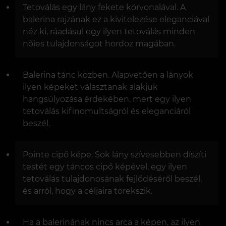
Tetoválás egy lány fekete körvonalával. A
balerina rajzának ez a kivitelezése eleganciával
néz ki, ráadásul egy ilyen tetoválás minden
nőies tulajdonságot hordoz magában.
Balerina tánc közben. Alapvetően a lányok
ilyen képeket választanak alakjuk
hangsúlyozása érdekében, mert egy ilyen
tetoválás kifinomultságról és eleganciáról
beszél.
Pointe cipő képe. Sok lány szívesebben díszíti
testét egy táncos cipő képével, egy ilyen
tetoválás tulajdonosának fejlődéséről beszél,
és arról, hogy a céljaira törekszik.
Ha a balerinának nincs arca a képen, az ilyen