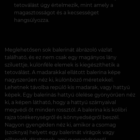
tetoválást úgy értelmezik, mint amely a
magasztosságot és a kecsességet
hangsúlyozza.
Meglehetősen sok balerinát ábrázoló vázlat
található, és ez nem csak egy magányos lány
sziluettje, különféle elemek is kiegészíthetik a
tetoválást. A madarakkal ellátott balerina képe
nagyszerűen néz ki, különböző méretekkel.
Lehetnek távolba repülő kis madarak, vagy hattyú
képek. Egy balerinás hattyú ölelése gyönyörűen néz
ki, a képen látható, hogy a hattyú szárnyaival
megvédi őt minden rossztól. A balerina kis kolibri
rajza törékenységről és könnyedségről beszél.
Nagyon gyengéden néz ki, amikor a csomag
(szoknya) helyett egy balerinát virágok vagy
pillangók díszítenek, ami gyengédségről,