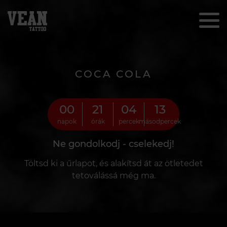
COCA COLA
00
21
04
11
napok
órák
percek
másodpercek
Ne gondolkodj - cselekedj!
Töltsd ki a űrlapot, és alakítsd át az ötletedet
tetoválássá még ma.