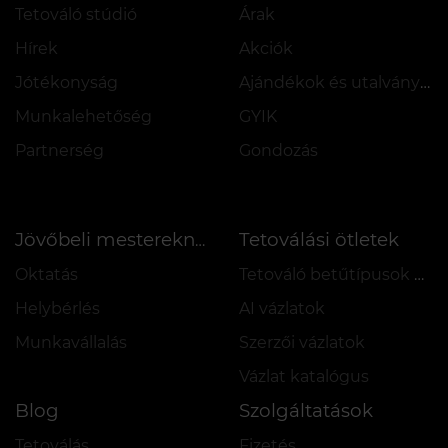
Tetováló stúdió
Árak
Hírek
Akciók
Jótékonyság
Ajándékok és utalványok
Munkalehetőség
GYIK
Partnerség
Gondozás
Tetoválási ötletek
Jövőbeli mestereknek
Oktatás
Tetováló betűtípusok online
Helybérlés
AI vázlatok
Munkavállalás
Szerzői vázlatok
Vázlat katalógus
Blog
Szolgáltatások
Tetoválás
Fizetés