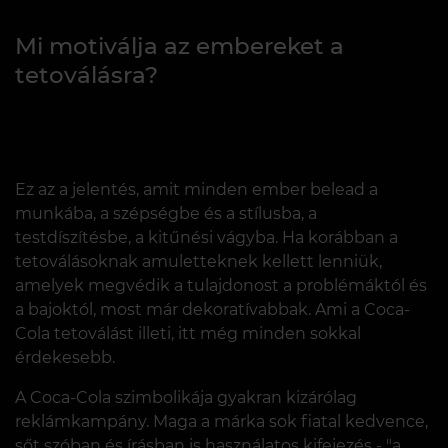
Mi motiválja az embereket a
tetoválásra?
Ez az a jelentés, amit minden ember belead a
munkába, a szépségbe és a stílusba, a
testdíszítésbe, a kitűnési vágyba. Ha korábban a
tetoválásoknak amuletteknek kellett lenniük,
amelyek megvédik a tulajdonost a problémáktól és
a bajoktól, most már dekoratívabbak. Ami a Coca-
Cola tetoválást illeti, itt még minden sokkal
érdekesebb.
A Coca-Cola szimbolikája gyakran kizárólag
reklámkampány. Maga a márka sok fiatal kedvence,
sőt szóban és írásban is használatos kifejezés - "a