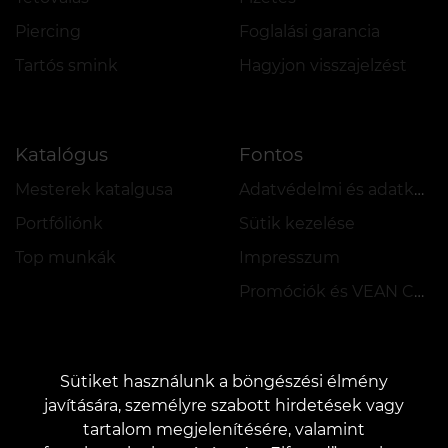
Piercing
Foglalási garancia
Tartós smink
Hagyjon visszajelzést
Katalógus
Fontos
Mesterek katalgusa
Adatvédelmi és adatkezelési szabályzat
Portfóliónk
Sütik kezelése
Top munkák
Impresszum
Promóciók és VEAN COINS szabályzata
Sütiket használunk a böngészési élmény
javítására, személyre szabott hirdetések vagy
tartalom megjelenítésére, valamint
KAPCSOLAT