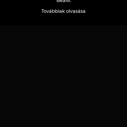
Beállít
Hírek
Akciók
Továbbiak olvasása
Jótékonyság
Ajándékok és utalványok
Munkalehetőség
GYIK
Partnerség
Gondozás
Tetoválási ötletek
Jövőbeli mestereknek
Oktatás
Tetováló betűtípusok online
Helybérlés
AI vázlatok
Munkavállalás
Szerzői vázlatok
Vázlat katalógus
Blog
Szolgáltatások
Tetoválás
Fizetés