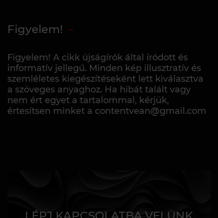
Figyelem!
Figyelem! A cikk újságírók által íródott és
informatív jellegű. Minden kép illusztratív és
szemléletes kiegészítéseként lett kiválasztva
a szöveges anyaghoz. Ha hibát talált vagy
nem ért egyet a tartalommal, kérjük,
értesítsen minket a contentvean@gmail.com
LÉPJ KAPCSOLATBA VELÜNK