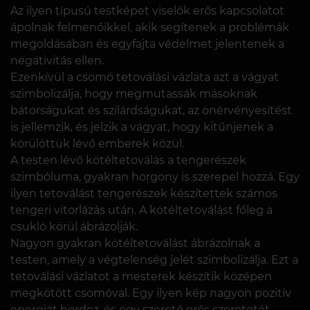
Az ilyen típusú testképet viselők erős kapcsolatot
ápolnak felmenőikkel, akik segítenek a problémák
megoldásában és egyfajta védelmet jelentenek a
negativitás ellen.
Ezenkívül a csomó tetoválási vázlata azt a vágyat
szimbolizálja, hogy megmutassák másoknak
bátorságukat és szilárdságukat, az önérvényesítést
is jellemzik, és jelzik a vágyat, hogy kitűnjenek a
körülöttük lévő emberek közül.
A testen lévő kötéltetoválás a tengerészek
szimbóluma, gyakran horgony is szerepel hozzá. Egy
ilyen tetoválást tengerészek készítettek számos
tengeri vitorlázás után. A kötéltetoválást főleg a
csukló körül ábrázolják.
Nagyon gyakran kötéltetoválást ábrázolnak a
testen, amely a végtelenség jelét szimbolizálja. Ezt a
tetoválási vázlatot a mesterek készítik középen
megkötött csomóval. Egy ilyen kép nagyon pozitív
energiát hordoz, és egy szerető erős szeretetét