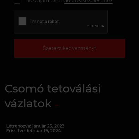
Hozzájárulok az
adatok kezeléséhez
Szerezz kedvezményt
Csomó tetoválási
vázlatok
Létrehozva: január 23, 2023
Frissítve: február 19, 2024