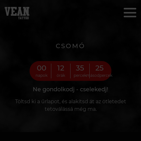
CSOMÓ
00
12
35
23
napok
órák
percek
másodpercek
Ne gondolkodj - cselekedj!
Töltsd ki a űrlapot, és alakítsd át az ötletedet
tetoválássá még ma.