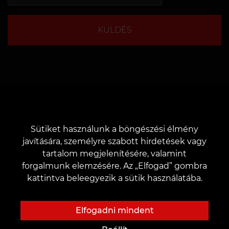
KÜLDÉS
Sütiket használunk a böngészési élmény
javítására, személyre szabott hirdetések vagy
tartalom megjelenítésére, valamint
forgalmunk elemzésére. Az „Elfogad” gombra
kattintva beleegyezik a sütik használatába.
Rólunk
Ügyfeleknek
Elfogadni mindent
Rólunk
Kártyák és bónuszok
Tetováló stúdió
Árak