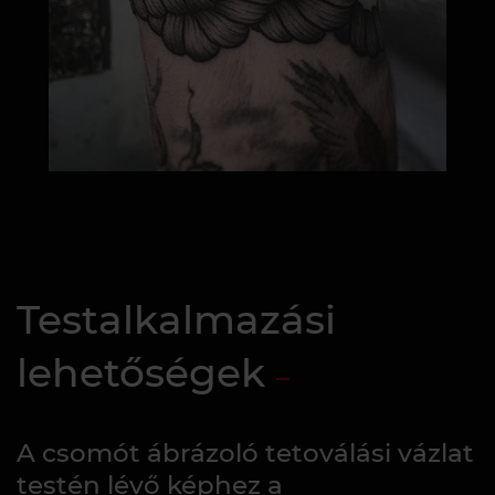
Testalkalmazási
lehetőségek
A csomót ábrázoló tetoválási vázlat
testén lévő képhez a