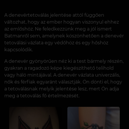
A denevértetoválás jelentése attól függően
változhat, hogy az ember hogyan viszonyul ehhez
az emlőshöz. Ne feledkezzünk meg a jól ismert
Batmanről sem, amelynek köszönhetően a denevér
tetoválási vázlata egy védőhöz és egy hőshöz
kapcsolódik.
A denevér gyönyörűen néz ki a test bármely részén,
gyakran a ragadozó képe kiegészíthető telihold
vagy háló mintájával. A denevér vázlata univerzális,
nők és férfiak egyaránt választják. Ön dönti el, hogy
a tetoválásnak melyik jelentése lesz, mert Ön adja
meg a tetoválás fő értelmezését.