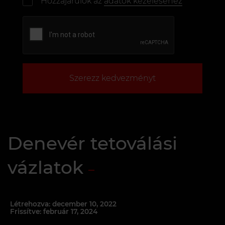
Hozzájárulok az
adatok kezeléséhez
Szerezz kedvezményt
Denevér tetoválási
vázlatok
Létrehozva: december 10, 2022
Frissítve: február 17, 2024