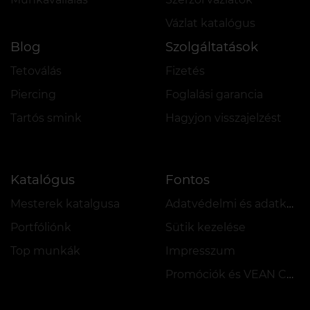
Vázlat katalógus
Blog
Szolgáltatások
Tetoválás
Fizetés
Piercing
Foglalási garancia
Tartós smink
Hagyjon visszajelzést
Katalógus
Fontos
Mesterek katalgusa
Adatvédelmi és adatkezelési szabályzat
Portfóliónk
Sütik kezelése
Top munkák
Impresszum
Promóciók és VEAN COINS szabályzata