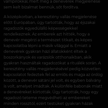
vámpírokkal, mert még a denevérek megjelenése
sem kelt bizalmat bennük, sőt fordítva.
A középkorban, a keresztény vallás megjelenése
előtt Európában, úgy tartották, hogy az éjszakai
ragadozók egyedülálló képességekkel
rendelkeznek. Az emberek azt hitték, hogy a
denevér megérzi a természet titkait, és képes
kapcsolatba lépni a másik világgal is. Emiatt a
denevérek gyakran házi állatokként éltek a
boszorkányok és varázslók otthonaikban, akik
gyakran használtak ragadozókat a rituálék során. A
keresztény vallás megjelenésével pedig közvetlen
kapcsolatot fedeztek fel az emlős és maga az ördög
között, a denevér sátáni jel volt, és egyben bálvány
is volt, amelyet imádtak. A különféle babonák miatt
a denevéreket kiirtották. Úgy tartották, hogy egy
ragadozó teteme megvédheti az embereket
minden rossztól, ezért testüket gyakran házak