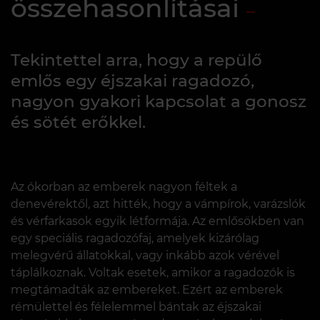
összehasonlításai
Tekintettel arra, hogy a repülő
emlős egy éjszakai ragadozó,
nagyon gyakori kapcsolat a gonosz
és sötét erőkkel.
Az ókorban az emberek nagyon féltek a
denevérektől, azt hitték, hogy a vámpírok, varázslók
és vérfarkasok egyik létformája. Az emlősökben van
egy speciális ragadozófaj, amelyek kizárólag
melegvérű állatokkal, vagy inkább azok vérével
táplálkoznak. Voltak esetek, amikor a ragadozók is
megtámadták az embereket. Ezért az emberek
rémülettel és félelemmel bántak az éjszakai