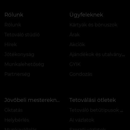
Rólunk
Ügyfeleknek
Rólunk
Kártyák és bónuszok
Tetováló stúdió
Árak
Hírek
Akciók
Jótékonyság
Ajándékok és utalványok
Munkalehetőség
GYIK
Partnerség
Gondozás
Tetoválási ötletek
Jövőbeli mestereknek
Oktatás
Tetováló betűtípusok online
Helybérlés
AI vázlatok
Munkavállalás
Szerzői vázlatok