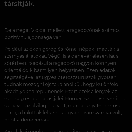
társítják.
De a negatív oldal mellett a ragadozónak számos
pozitív tulajdonsága van.
Például az ókori görög és római népek imádták a
szárnyas állatokat. Végül is a denevér élesen lát a
sötétben, ráadásul a ragadozó nagyon könnyen
orientálódik bármilyen helyszínen. Ezen adatok
segítségével az ügyes pteroszauruszok gyorsan
tudnak mozogni éjszaka anélkül, hogy különféle
akadályokba repülnének. Ezért ezek a lények az
éberség és a belátás jelei. Homérosz művei szerint a
denevér az alvilág jele volt, mert ahogy Homérosz
leírta, a halottak lelkének ugyanolyan szárnya volt,
mint a denevéreké.
Kína lakói meglehetősen pozitívan viszonyulnak az