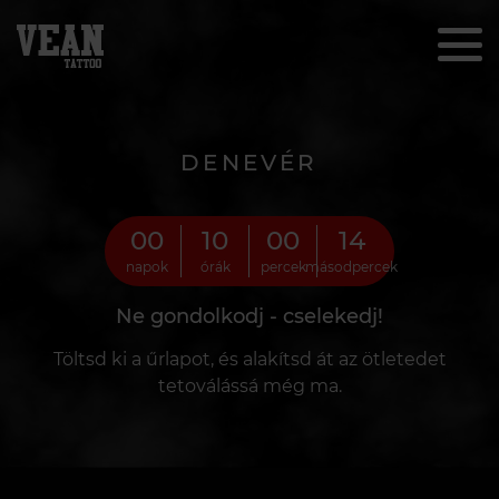
DENEVÉR
00
10
00
12
napok
órák
percek
másodpercek
Ne gondolkodj - cselekedj!
Töltsd ki a űrlapot, és alakítsd át az ötletedet
tetoválássá még ma.