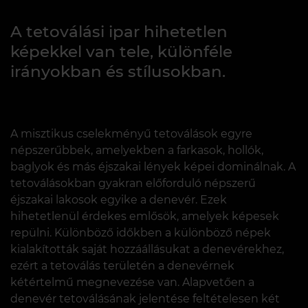
A tetoválási ipar hihetetlen
képekkel van tele, különféle
irányokban és stílusokban.
A misztikus cselekményű tetoválások egyre
népszerűbbek, amelyekben a farkasok, hollók,
baglyok és más éjszakai lények képei dominálnak. A
tetoválásokban gyakran előforduló népszerű
éjszakai lakosok egyike a denevér. Ezek
hihetetlenül érdekes emlősök, amelyek képesek
repülni. Különböző időkben a különböző népek
kialakították saját hozzáállásukat a denevérekhez,
ezért a tetoválás területén a denevérnek
kétértelmű megnevezése van. Alapvetően a
denevér tetoválásának jelentése feltételesen két