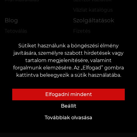
Vázlat katalógus
Blog
Szolgáltatások
Tetoválás
Fizetés
Piercing
Foglalási garancia
Sütiket használunk a böngészési élmény
Tartós smink
Hagyjon visszajelzést
javítására, személyre szabott hirdetések vagy
tartalom megjelenítésére, valamint
forgalmunk elemzésére. Az „Elfogad” gombra
kattintva beleegyezik a sütik használatába.
Katalógus
Fontos
Mesterek katalgusa
Adatvédelmi és adatkezelési szabályzat
Elfogadni mindent
Portfóliónk
Sütik kezelése
Beállít
Top munkák
Impresszum
Továbbiak olvasása
Promóciók és VEAN COINS szabályzata