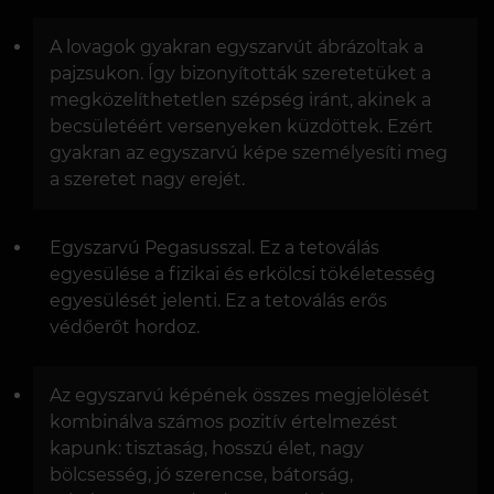
A lovagok gyakran egyszarvút ábrázoltak a
pajzsukon. Így bizonyították szeretetüket a
megközelíthetetlen szépség iránt, akinek a
becsületéért versenyeken küzdöttek. Ezért
gyakran az egyszarvú képe személyesíti meg
a szeretet nagy erejét.
Egyszarvú Pegasusszal. Ez a tetoválás
egyesülése a fizikai és erkölcsi tökéletesség
egyesülését jelenti. Ez a tetoválás erős
védőerőt hordoz.
Az egyszarvú képének összes megjelölését
kombinálva számos pozitív értelmezést
kapunk: tisztaság, hosszú élet, nagy
bölcsesség, jó szerencse, bátorság,