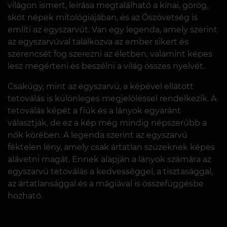
világon ismert, leírása megtalálható a kínai, görög,
skót népek mitológiájában, és az Ószövetség is
említi az egyszarvút. Van egy legenda, amely szerint
az egyszarvúval találkozva az ember sikert és
szerencsét fog szerezni az életben, valamint képes
lesz megérteni és beszélni a világ összes nyelvét.
Csakúgy, mint az egyszarvú, a képével ellátott
tetoválás is különleges megjelöléssel rendelkezik. A
tetoválás képét a fiúk és a lányok egyaránt
választják, de ez a kép még mindig népszerűbb a
nők körében. A legenda szerint az egyszarvú
féktelen lény, amely csak ártatlan szüzeknek képes
alávetni magát. Ennek alapján a lányok számára az
egyszarvú tetoválás a kedvességgel, a tisztasággal,
az ártatlansággal és a mágiával is összefüggésbe
hozható.