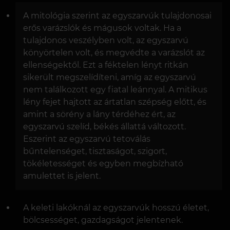
A mitológia szerint az egyszarvúk tulajdonosai
erős varázslók és mágusok voltak. Ha a
tulajdonos veszélyben volt, az egyszarvú
könyörtelen volt, és megvédte a varázslót az
ellenségektől. Ezt a féktelen lényt ritkán
sikerült megszelídíteni, amíg az egyszarvú
nem találkozott egy fiatal leánnyal. A mitikus
lény fejet hajtott az ártatlan szépség előtt, és
amint a sörény a lány térdéhez ért, az
egyszarvú szelíd, békés állattá változott.
Eszerint az egyszarvú tetoválás
bűntelenséget, tisztaságot, szigort,
tökéletességet és egyben megbízható
amulettet is jelent.
A keleti lakóknál az egyszarvúk hosszú életet,
bölcsességet, gazdagságot jelentenek.