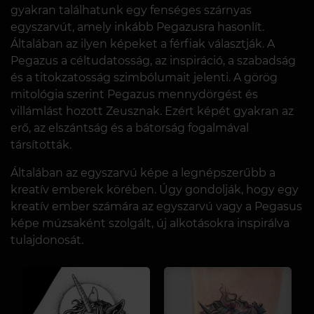
gyakran találhatunk egy fenséges szárnyas
egyszarvút, amely inkább Pegazusra hasonlít.
Általában az ilyen képeket a férfiak választják. A
Pegazus a céltudatosság, az inspiráció, a szabadság
és a titokzatosság szimbólumait jelenti. A görög
mitológia szerint Pegazus mennydörgést és
villámlást hozott Zeusznak. Ezért képét gyakran az
erő, az elszántság és a bátorság fogalmával
társították.
Általában az egyszarvú képe a legnépszerűbb a
kreatív emberek körében. Úgy gondolják, hogy egy
kreatív ember számára az egyszarvú vagy a Pegasus
képe múzsaként szolgált, új alkotásokra inspirálva
tulajdonosát.