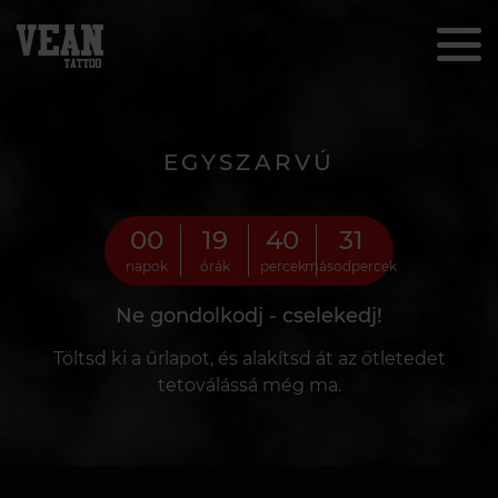
EGYSZARVÚ
00
19
40
30
napok
órák
percek
másodpercek
Ne gondolkodj - cselekedj!
Töltsd ki a űrlapot, és alakítsd át az ötletedet
tetoválássá még ma.