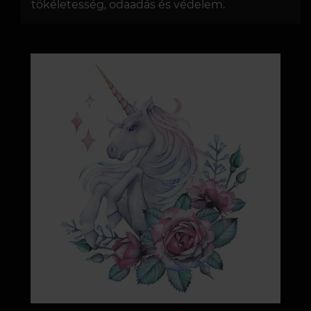
tökéletesség, odaadás és védelem.