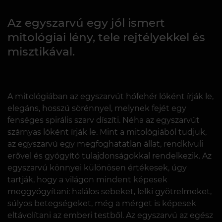
Az egyszarvú egy jól ismert
mitológiai lény, tele rejtélyekkel és
misztikával.
A mitológiában az egyszarvút hófehér lóként írják le,
elegáns, hosszú sörénnyel, melynek fejét egy
fenséges spirális szarv díszíti. Néha az egyszarvút
szárnyas lóként írják le. Mint a mitológiából tudjuk,
az egyszarvú egy megfoghatatlan állat, rendkívüli
erővel és gyógyító tulajdonságokkal rendelkezik. Az
egyszarvú könnyei különösen értékesek, úgy
tartják, hogy a világon mindent képesek
meggyógyítani: halálos sebeket, lelki gyötrelmeket,
súlyos betegségeket, még a mérget is képesek
eltávolítani az emberi testből. Az egyszarvú az egész