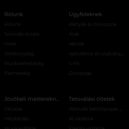
Rólunk
Ügyfeleknek
Rólunk
Kártyák és bónuszok
Tetováló stúdió
Árak
Hírek
Akciók
Jótékonyság
Ajándékok és utalványok
Munkalehetőség
GYIK
Partnerség
Gondozás
Tetoválási ötletek
Jövőbeli mestereknek
Oktatás
Tetováló betűtípusok online
Helybérlés
AI vázlatok
Munkavállalás
Szerzői vázlatok