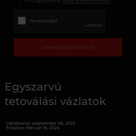
Hozzájárulok az
adatok kezeléséhez
Szerezz kedvezményt
Egyszarvú
tetoválási vázlatok
Létrehozva: szeptember 09, 2022
Frissítve: február 19, 2024