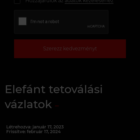
Hozzájárulok az
adatok kezeléséhez
Szerezz kedvezményt
Elefánt tetoválási
vázlatok
Létrehozva: január 17, 2023
Frissítve: február 17, 2024