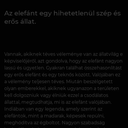
Az elefánt egy hihetetlenül szép és
erős állat.
Vannak, akiknek téves véleménye van az állatvilág e
képviselőjéről, azt gondolva, hogy az elefánt nagyon
lassú és ügyetlen. Gyakran találhat összehasonlítást
egy erős elefánt és egy teknős között. Valójában ez
a vélemény teljesen téves. Miután beszélgetett
olyan emberekkel, akiknek ugyanazon a területen
kell dolgozniuk vagy élniük ezzel a csodálatos
állattal, megtudhatja, mi is az elefánt valójában.
Indiában van egy legenda, amely szerint az
elefántok, mint a madarak, képesek repülni,
meghódítva az égboltot. Nagyon szabadság