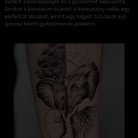
elefánt a bölcsességet és a győzelmet képviselte.
Amikor a birodalom bukott, a keresztény vallás egy
elefántot ábrázolt, amint egy kígyót zúz össze a jó
gonosz feletti győzelmének jeleként.