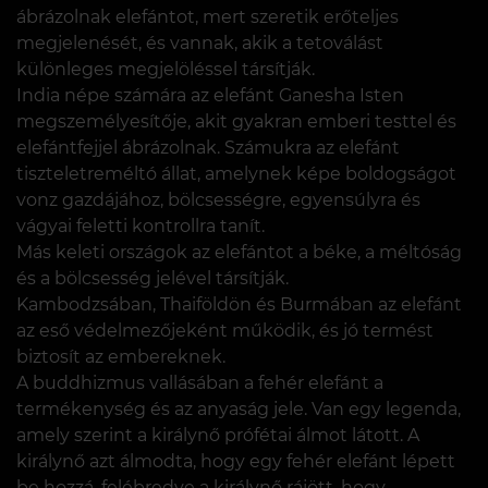
ábrázolnak elefántot, mert szeretik erőteljes
megjelenését, és vannak, akik a tetoválást
különleges megjelöléssel társítják.
India népe számára az elefánt Ganesha Isten
megszemélyesítője, akit gyakran emberi testtel és
elefántfejjel ábrázolnak. Számukra az elefánt
tiszteletreméltó állat, amelynek képe boldogságot
vonz gazdájához, bölcsességre, egyensúlyra és
vágyai feletti kontrollra tanít.
Más keleti országok az elefántot a béke, a méltóság
és a bölcsesség jelével társítják.
Kambodzsában, Thaiföldön és Burmában az elefánt
az eső védelmezőjeként működik, és jó termést
biztosít az embereknek.
A buddhizmus vallásában a fehér elefánt a
termékenység és az anyaság jele. Van egy legenda,
amely szerint a királynő prófétai álmot látott. A
királynő azt álmodta, hogy egy fehér elefánt lépett
be hozzá, felébredve a királynő rájött, hogy