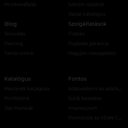
Munkavállalás
Szerzői vázlatok
Vázlat katalógus
Blog
Szolgáltatások
Tetoválás
Fizetés
Piercing
Foglalási garancia
Tartós smink
Hagyjon visszajelzést
Katalógus
Fontos
Mesterek katalgusa
Adatvédelmi és adatkezelési szabályzat
Portfóliónk
Sütik kezelése
Top munkák
Impresszum
Promóciók és VEAN COINS szabályzata