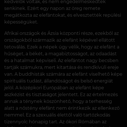
kedvelők voltak, és nem engedelmeskedtek
senkinek. Ezért egy napon az öreg remete
megátkozta az elefántokat, és elvesztették repülési
képességüket.
Afrikai országok és Ázsia központi része, ezekből az
országokból származik az elefánt képével ellátott
tetoválás. Ezek a népek úgy vélik, hogy az elefánt a
hűséget, a békét, a magabiztosságot, az odaadást
és a hatalmat képviseli. Az elefántot nagy becsben
tartják számukra, mert kitartása és rendkívüli ereje
van. A buddhisták számára az elefánt viselhető képe
spirituális tudást, állandóságot és belső energiát
jelöl. A középkori Európában az elefánt képe
aszkézist és tisztaságot jelentett. Ez az értelmezés
annak a ténynek köszönhető, hogy a terhesség
alatt a nőstény elefánt nem érintkezik az ellenkező
nemmel. Ez a szexuális élettől való tartózkodás
tizennyolc hónapig tart. Az ókori Rómában az