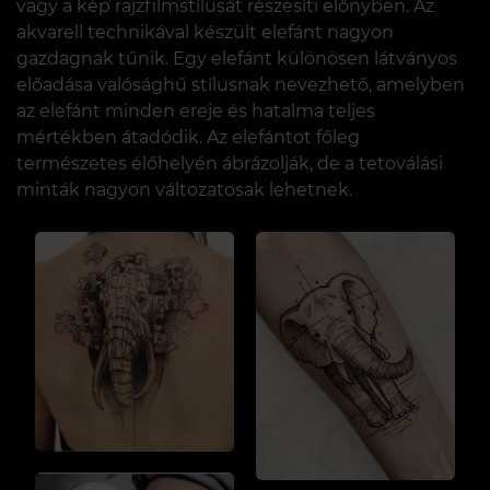
vagy a kép rajzfilmstílusát részesíti előnyben. Az
akvarell technikával készült elefánt nagyon
gazdagnak tűnik. Egy elefánt különösen látványos
előadása valósághű stílusnak nevezhető, amelyben
az elefánt minden ereje és hatalma teljes
mértékben átadódik. Az elefántot főleg
természetes élőhelyén ábrázolják, de a tetoválási
minták nagyon változatosak lehetnek.