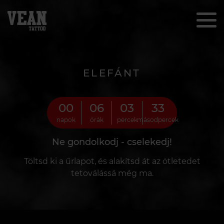
ELEFÁNT
00
06
03
31
napok
órák
percek
másodpercek
Ne gondolkodj - cselekedj!
Töltsd ki a űrlapot, és alakítsd át az ötletedet
tetoválássá még ma.