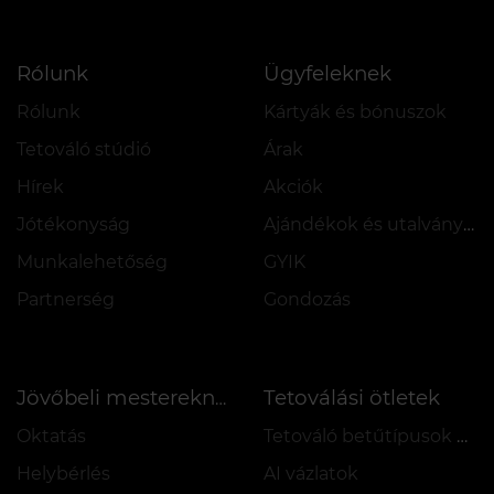
Rólunk
Ügyfeleknek
Rólunk
Kártyák és bónuszok
Tetováló stúdió
Árak
Hírek
Akciók
Jótékonyság
Ajándékok és utalványok
Munkalehetőség
GYIK
Partnerség
Gondozás
Tetoválási ötletek
Jövőbeli mestereknek
Oktatás
Tetováló betűtípusok online
Helybérlés
AI vázlatok