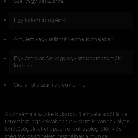
Széf vagy pénztárca.
Egy halom aprópénz.
Amulett vagy talizmán érme formájában.
Egy érme az Ön vagy egy szeretett személy
képével.
Óra, ahol a számlap egy érme.
A színséma a szürke különböző árnyalataiból áll - a
tetoválást leggyakrabban így díszítik. Vannak olyan
lehetőségek, ahol éppen ellenkezőleg, élénk és
még fodros színeket használnak a munka