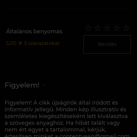
Általános benyomás
5,00
☆
5
szavazatokat
Becslés
Figyelem!
Figyelem! A cikk újságírók által íródott és
informatív jellegű. Minden kép illusztratív és
szemléletes kiegészítéseként lett kiválasztva
a szöveges anyaghoz. Ha hibát talált vagy
nem ért egyet a tartalommal, kérjük,
értesítsen minket a contentvean@gmail.com