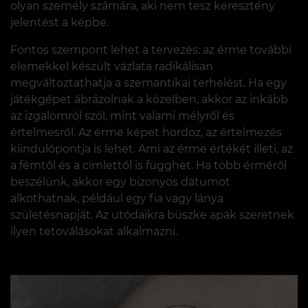
olyan személy számára, aki nem tesz keresztény
jelentést a képbe.
Fontos szempont lehet a tervezés: az érme további
elemekkel készült vázlata radikálisan
megváltoztathatja a szemantikai terhelést. Ha egy
játékgépet ábrázolnak a közelben, akkor az inkább
az izgalomról szól, mint valami mélyről és
értelmesről. Az érme képet hordoz, az értelmezés
kiindulópontja is lehet. Ami az érme értékét illeti, az
a fémtől és a címlettől is függhet. Ha több érméről
beszélünk, akkor egy bizonyos dátumot
alkothatnak, például egy fia vagy lánya
születésnapját. Az utódaikra büszke apák szeretnek
ilyen tetoválásokat alkalmazni.