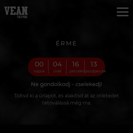
ÉRME
00
04
16
12
napok
órák
percek
másodpercek
Ne gondolkodj - cselekedj!
Töltsd ki a űrlapot, és alakítsd át az ötletedet
tetoválássá még ma.