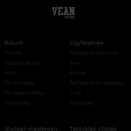
Rólunk
Ügyfeleknek
Rólunk
Kártyák és bónuszok
Tetováló stúdió
Árak
Hírek
Akciók
Jótékonyság
Ajándékok és utalványok
Munkalehetőség
GYIK
Partnerség
Gondozás
Tetoválási ötletek
Jövőbeli mestereknek