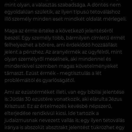
mint olyan, a választás szabadsága. A döntés nem
egyoldalúan születik, az ilyen típusú tetováláshoz
illő személy minden eset mindkét oldalát mérlegeli.
Maga az érme értéke a következő jelentéséről
beszél. Egy személy több, bármilyen címletű érmét
felhelyezhet a bőrére, ami érdeklődő hozzáállást
jelent a pénzhez. Az aranyérmék az ügyfélről, mint
olyan személyről mesélnek, aki mindennel és
mindenkivel szemben magas követelményeket
támaszt. Ezüst érmék - megtisztulás a lét
problémáitól és gyarlóságától.
Ami az ezüstérméket illeti, van egy bibliai jelentése
is: Júdás 30 ezüstére vonatkozik, aki elárulta Jézus
Krisztust. Ez az értelmezés kevésbé népszerű,
elterjedése rendkívül kicsi. Ide tartozik a
judaizmusnak nevezett vallás is; egy ilyen tetoválás
iránya is abszolút absztrakt jelentést tükrözhet egy