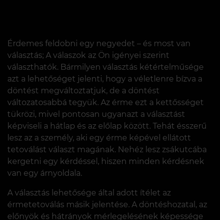
Érdemes feldobni egy negyedet – és most van
választás; A válaszok az Ön igényei szerint
választhatók. Bármilyen választás kétértelműsége
azt a lehetőséget jelenti, hogy a véletlenre bízva a
döntést megváltoztatjuk, de a döntést
változatosabbá tegyük. Az érme ezt a kettősséget
tükrözi, mivel pontosan ugyanazt a választást
képviseli a hátlap és az előlap között. Tehát ésszerű
lesz az a személy, aki egy érme képével ellátott
tetoválást választ magának. Nehéz lesz zsákutcába
kergetni egy kérdéssel, hiszen minden kérdésnek
van egy árnyoldala.
A választás lehetősége által adott ítélet az
érmetetoválás másik jelentése. A döntéshozatal, az
előnyök és hátrányok mérlegelésének képessége