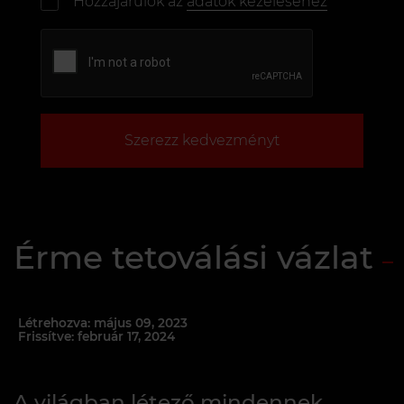
Hozzájárulok az
adatok kezeléséhez
Szerezz kedvezményt
Érme tetoválási vázlat
Létrehozva: május 09, 2023
Frissítve: február 17, 2024
A világban létező mindennek