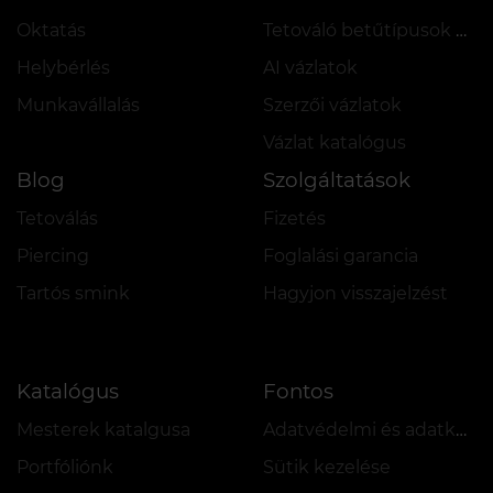
Oktatás
Tetováló betűtípusok online
Helybérlés
AI vázlatok
Munkavállalás
Szerzői vázlatok
Vázlat katalógus
Blog
Szolgáltatások
Tetoválás
Fizetés
Piercing
Foglalási garancia
Tartós smink
Hagyjon visszajelzést
Katalógus
Fontos
Mesterek katalgusa
Adatvédelmi és adatkezelési szabályzat
Portfóliónk
Sütik kezelése