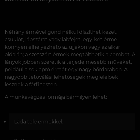
Néhány érmével gond nélkül díszíthet kezet,
csuklót, lábszárat vagy lábfejet, egy-két érme
könnyen elhelyezhető az ujjakon vagy az alkar
oldalán; a szétszórt érmék megtölthetik a combot. A
lányok jobban szeretik a terjedelmesebb műveket,
például a sok apró érmét egy nagy bőrdarabon. A
nagyobb tetoválási lehetőségek megfelelőek
lesznek a férfi testen.
A munkavégzés formája bármilyen lehet:
Láda tele érmékkel.