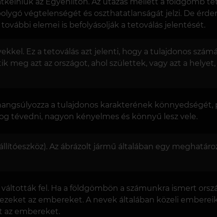
 átkelniük az Egyenlítőn. Az utazás mellett a földgömb te
 bolygó végtelenségét és oszthatatlanságát jelzi. De é
további elemei is befolyásolják a tetoválás jelentését.
kel. Ez a tetoválás azt jelenti, hogy a tulajdonos számár
 meg azt az országot, ahol születtek, vagy azt a helyet, 
angsúlyozza a tulajdonos karakterének könnyedségét, po
fog tévedni, nagyon kényelmes és könnyű lesz vele.
lítóeszköz). Az ábrázolt jármű általában egy meghatározo
váltották fel. Ha a földgömbön a számunkra ismert orszá
 ezeket az embereket. A nevek általában közeli embereikh
t az embereket.