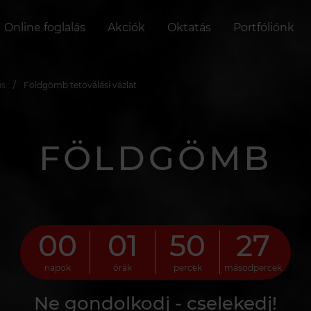
Online foglalás
Akciók
Oktatás
Portfóliónk
us
Földgömb tetoválási vázlat
FÖLDGÖMB
00
01
50
26
napok
órák
percek
másodpercek
Ne gondolkodj - cselekedj!