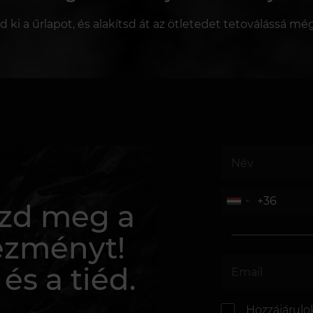
sd ki a űrlapot, és alakítsd át az ötletedet tetoválássá mé
rezd meg a
ezményt!
 és a tiéd.
Hozzájárulo