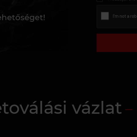
lehetőséget!
oválási vázlat