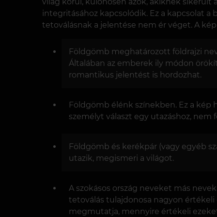
világ körül, különösen azok, akiknek sikerült
integritásához kapcsolódik. Ez a kapcsolat a
tetoválásnak a jelentése nem ér véget. A kép 
Földgömb meghatározott földrajzi nevek
Általában az emberek ily módon örökítik
romantikus jelentést is hordozhat.
Földgömb élénk színekben. Ez a kép h
személyt választ egy utazáshoz, nem 
Földgömb és kerékpár (vagy egyéb szál
utazik, megismeri a világot.
A szokásos ország neveket más nevek 
tetoválás tulajdonosa nagyon értékeli
megmutatja, mennyire értékeli ezeke