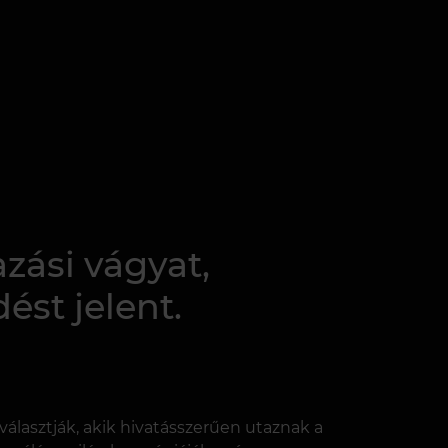
zási vágyat,
ést jelent.
álasztják, akik hivatásszerűen utaznak a