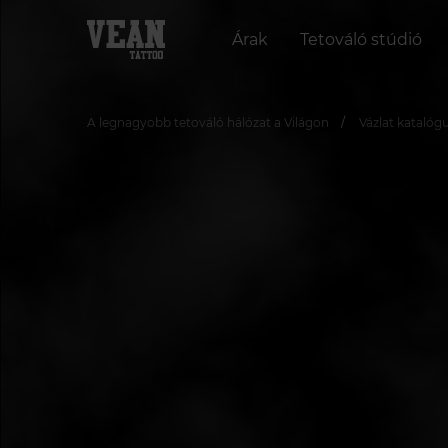
Árak
Tetováló stúdió
A legnagyobb tetováló hálózat a Világon
Vázlat katalóg