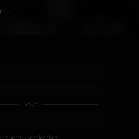
g ma.
VAGY
k az
adatok kezeléséhez