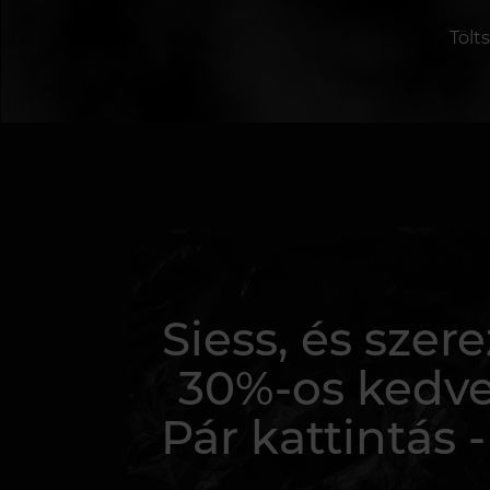
Tölt
Siess, és sze
30%-os kedv
Pár kattintás -