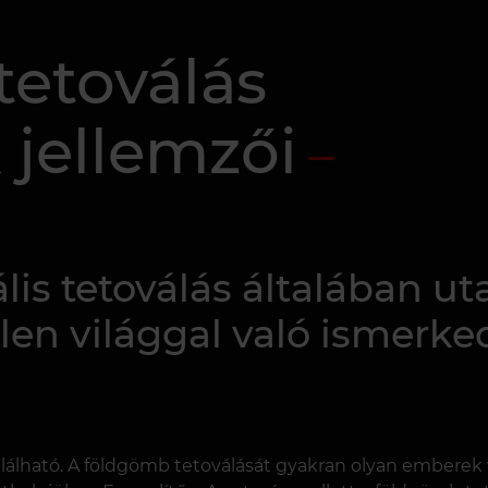
tetoválás
 jellemzői
is tetoválás általában uta
len világgal való ismerked
alálható. A földgömb tetoválását gyakran olyan emberek v