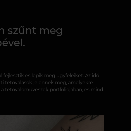
em szűnt meg
ével.
fejlesztik és lepik meg ügyfeleiket. Az idő
deti tetoválások jelennek meg, amelyekre
ó a tetoválóművészek portfóliójában, és mind