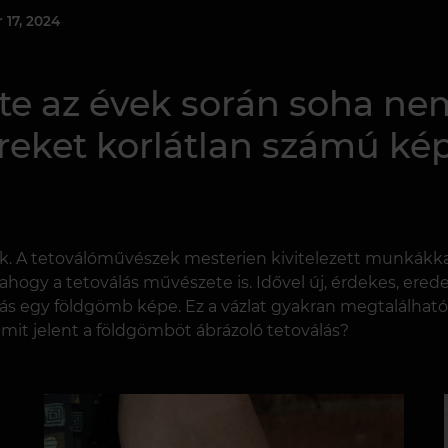
 17, 2024
te az évek során soha n
eket korlátlan számú kép
nek. A tetoválóművészek mesterien kivitelezett munkákkal 
 ahogy a tetoválás művészete is. Idővel új, érdekes, ere
válás egy földgömb képe. Ez a vázlat gyakran megtalálhat
 mit jelent a földgömböt ábrázoló tetoválás?