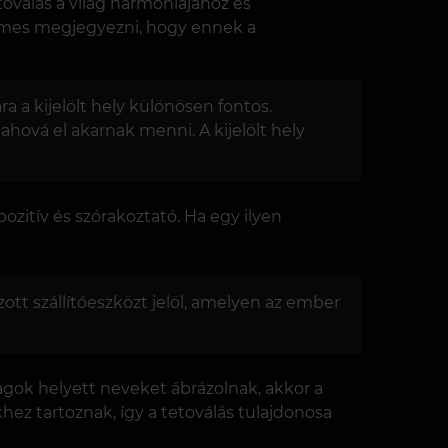
toválás a világ harmóniájához és
rdemes megjegyezni, hogy ennek a
a a kijelölt hely különösen fontos.
ahová el akarnak menni. A kijelölt hely
zitív és szórakoztató. Ha egy ilyen
tt szállítóeszközt jelöl, amelyen az ember
gok helyett neveket ábrázolnak, akkor a
ez tartoznak, így a tetoválás tulajdonosa