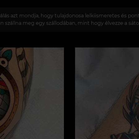
lás azt mondja, hogy tulajdonosa lelkiismeretes és pont
n szállna meg egy szállodában, mint hogy élvezze a sáto