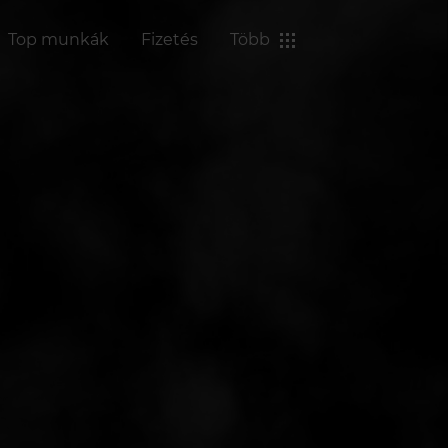
Top munkák
Fizetés
Több