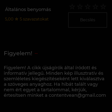
Általános benyomás
5,00
☆
5
szavazatokat
Becslés
Figyelem!
Figyelem! A cikk újságírók által íródott és
informatív jellegű. Minden kép illusztratív és
szemléletes kiegészítéseként lett kiválasztva
a szöveges anyaghoz. Ha hibát talált vagy
nem ért egyet a tartalommal, kérjük,
értesítsen minket a contentvean@gmail.com