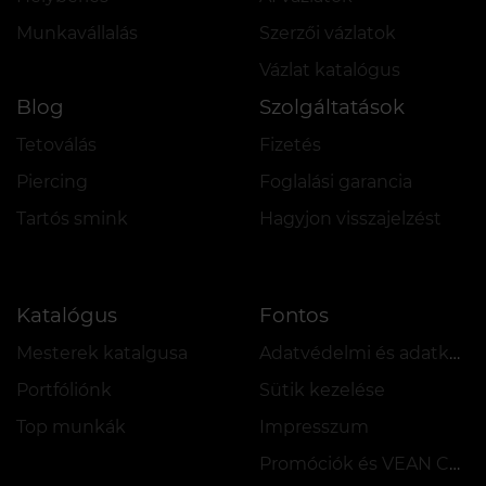
Munkavállalás
Szerzői vázlatok
Vázlat katalógus
Blog
Szolgáltatások
Tetoválás
Fizetés
Piercing
Foglalási garancia
Tartós smink
Hagyjon visszajelzést
Katalógus
Fontos
Mesterek katalgusa
Adatvédelmi és adatkezelési szabályzat
Portfóliónk
Sütik kezelése
Top munkák
Impresszum
Promóciók és VEAN COINS szabályzata