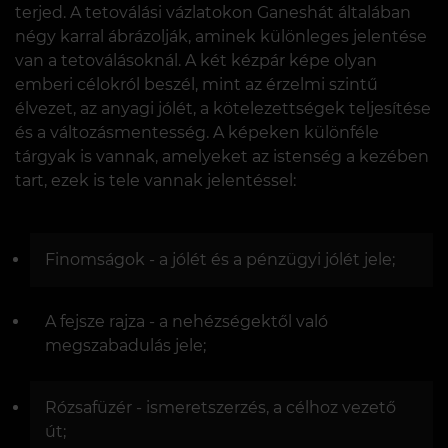
terjed. A tetoválási vázlatokon Ganeshát általában
négy karral ábrázolják, aminek különleges jelentése
van a tetoválásoknál. A két kézpár képe olyan
emberi célokról beszél, mint az érzelmi szintű
élvezet, az anyagi jólét, a kötelezettségek teljesítése
és a változásmentesség. A képeken különféle
tárgyak is vannak, amelyeket az istenség a kezében
tart, ezek is tele vannak jelentéssel:
Finomságok - a jólét és a pénzügyi jólét jele;
A fejsze rajza - a nehézségektől való
megszabadulás jele;
Rózsafüzér - ismeretszerzés, a célhoz vezető
út;