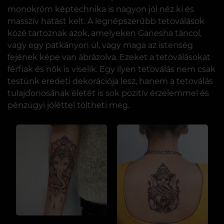
monokróm képtechnika is nagyon jól néz ki és
masszív hatást kelt. A legnépszerűbb tetoválások
közé tartoznak azok, amelyeken Ganesha táncol,
vagy egy patkányon ül, vagy maga az istenség
fejének képe van ábrázolva. Ezeket a tetoválásokat
férfiak és nők is viselik. Egy ilyen tetoválás nem csak
testünk eredeti dekorációja lesz, hanem a tetoválás
tulajdonosának életét is sok pozitív érzelemmel és
pénzügyi jóléttel töltheti meg.