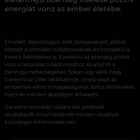
energiát vonz az ember életébe.
Emellett állandóságot, erőt, bölcsességet, jólétet
biztosít a tetoválás tulajdonosának, és hozzájárul a
kreatív fejlődéshez is. Ezenkívül az istenség jólétet
vonz a tetoválás tulajdonosához, és enyhíti a
pénzügyi nehézségeket. Sokan úgy vélik, hogy
Ganesha az üzlet védőszentje, amely segít az
embernek elérni a magasságokat, bölcs döntéseket
hozni és minden akadályon áthaladni.
Ganesha tetoválási vázlata sok jelöléssel
rendelkezik, mivel testének minden részének
különleges értelmezése van: