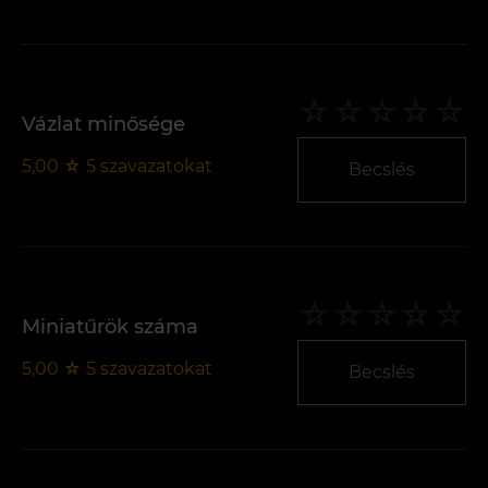
Vázlat minősége
5,00
☆
5
szavazatokat
Becslés
Miniatűrök száma
5,00
☆
5
szavazatokat
Becslés