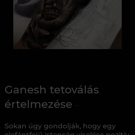
Ganesh tetoválás
értelmezése
Sokan úgy gondolják, hogy egy
elefántfejű istenség viselése pozitív