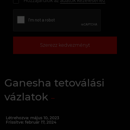
Hozzájárulok az
adatok kezeléséhez
Szerezz kedvezményt
Ganesha tetoválási
vázlatok
Létrehozva: május 10, 2023
Frissítve: február 17, 2024