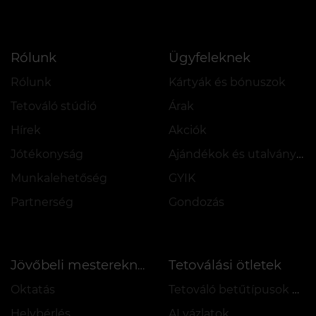
Rólunk
Ügyfeleknek
Rólunk
Kártyák és bónuszok
Tetováló stúdió
Árak
Hírek
Akciók
Jótékonyság
Ajándékok és utalványok
Munkalehetőség
GYIK
Partnerség
Gondozás
Tetoválási ötletek
Jövőbeli mestereknek
Oktatás
Tetováló betűtípusok online
Helybérlés
AI vázlatok