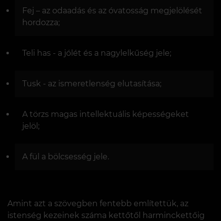
Fej – az odaadás és az óvatosság megjelölését
hordozza;
Teli has - a jólét és a nagylelkűség jele;
Tusk - az ismeretlenség elutasítása;
A törzs magas intellektuális képességeket
jelöl;
A fül a bölcsesség jele.
Amint azt a szövegben fentebb említettük, az
istenség kezeinek száma kettőtől harminckettőig