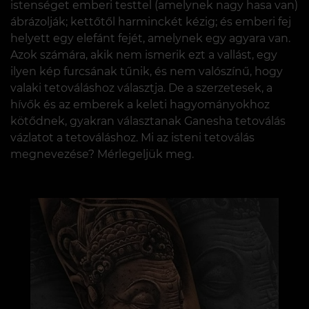
istenséget emberi testtel (amelynek nagy hasa van)
ábrázolják; kettőtől harminckét kézig; és emberi fej
helyett egy elefánt fejét, amelynek egy agyara van.
Azok számára, akik nem ismerik ezt a vallást, egy
ilyen kép furcsának tűnik, és nem valószínű, hogy
valaki tetováláshoz választja. De a szerzetesek, a
hívők és az emberek a keleti hagyományokhoz
kötődnek, gyakran választanak Ganesha tetoválás
vázlatot a tetováláshoz. Mi az isteni tetoválás
megnevezése? Mérlegeljük meg.