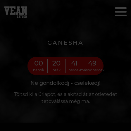
GANESHA
00
20
41
48
napok
órák
percek
másodpercek
Ne gondolkodj - cselekedj!
Töltsd ki a űrlapot, és alakítsd át az ötletedet
tetoválássá még ma.