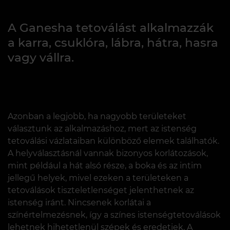
A Ganesha tetoválást alkalmazzák
a karra, csuklóra, lábra, hátra, hasra
vagy vállra.
Azonban a legjobb, ha nagyobb területeket
választunk az alkalmazáshoz, mert az istenség
tetoválási vázlataiban különböző elemek találhatók.
A helyválasztásnál vannak bizonyos korlátozások,
mint például a hát alsó része, a boka és az intim
jellegű helyek, mivel ezeken a területeken a
tetoválások tiszteletlenséget jelenthetnek az
istenség iránt. Nincsenek korlátai a
színértelmezésnek, így a színes istenségtetoválások
lehetnek hihetetlenül szépek és eredetiek. A