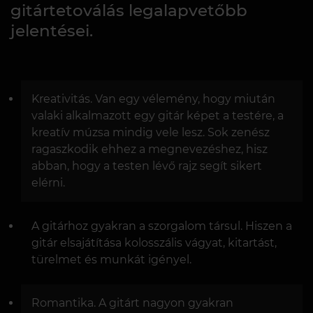
gitártetoválás legalapvetőbb
jelentései.
Kreativitás. Van egy vélemény, hogy miután
valaki alkalmazott egy gitár képet a testére, a
kreatív múzsa mindig vele lesz. Sok zenész
ragaszkodik ehhez a megnevezéshez, hisz
abban, hogy a testen lévő rajz segít sikert
elérni.
A gitárhoz gyakran a szorgalom társul. Hiszen a
gitár elsajátítása kolosszális vágyat, kitartást,
türelmet és munkát igényel.
Romantika. A gitárt nagyon gyakran