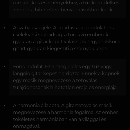
romantikus eseményekhez, a tűz körüli lelkes
zenéhez, hihetetlen benyomásokhoz kötik.
A szabadság jele. A lázadásra, a gondolat- és
cselekvési szabadságra törekvő emberek
gyakran a gitár képét választják. Ugyanakkor a
gitárt gyakran kiegészíti a szárnyak képe.
Forró indulat. Ez a megjelölés egy tűz vagy
lángoló gitár képét hordozza. Ennek a képnek
egy másik megnevezése a tetoválás
tulajdonosának hihetetlen ereje és energiája.
A harmónia állapota. A gitártetoválás másik
megnevezése a harmónia fogalma. Az ember
tökéletes harmóniában van a világgal és
önmagával.