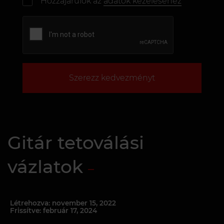
Hozzájárulok az
adatok kezeléséhez
Szerezz kedvezményt
Gitár tetoválási
vázlatok
Létrehozva: november 15, 2022
Frissítve: február 17, 2024