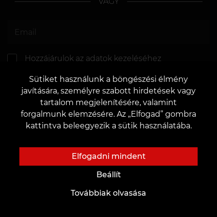
VAGY
Hozzájárulok az
adatok kezeléséhez
Sütiket használunk a böngészési élmény
javítására, személyre szabott hirdetések vagy
tartalom megjelenítésére, valamint
forgalmunk elemzésére. Az „Elfogad” gombra
kattintva beleegyezik a sütik használatába.
KÜLDÉS
Elfogadni mindent
Beállít
Továbbiak olvasása