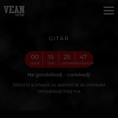
GITÁR
00
15
25
46
napok
órák
percek
másodpercek
Ne gondolkodj - cselekedj!
Töltsd ki a űrlapot, és alakítsd át az ötletedet
tetoválássá még ma.