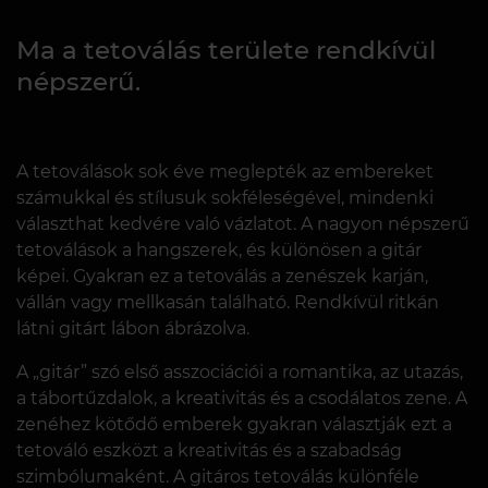
Ma a tetoválás területe rendkívül
népszerű.
A tetoválások sok éve meglepték az embereket
számukkal és stílusuk sokféleségével, mindenki
választhat kedvére való vázlatot. A nagyon népszerű
tetoválások a hangszerek, és különösen a gitár
képei. Gyakran ez a tetoválás a zenészek karján,
vállán vagy mellkasán található. Rendkívül ritkán
látni gitárt lábon ábrázolva.
A „gitár” szó első asszociációi a romantika, az utazás,
a tábortűzdalok, a kreativitás és a csodálatos zene. A
zenéhez kötődő emberek gyakran választják ezt a
tetováló eszközt a kreativitás és a szabadság
szimbólumaként. A gitáros tetoválás különféle