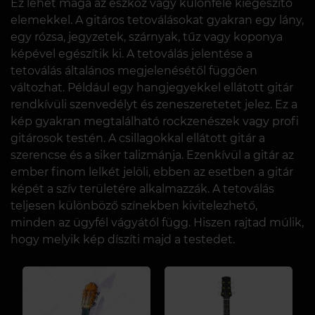
Ez lehet maga az eszköz vagy különféle kiegészítő
elemekkel. A gitáros tetoválásokat gyakran egy lány,
egy rózsa, jegyzetek, szárnyak, tűz vagy koponya
képével egészítik ki. A tetoválás jelentése a
tetoválás általános megjelenésétől függően
változhat. Például egy hangjegyekkel ellátott gitár
rendkívüli szenvedélyt és zeneszeretetet jelez. Ez a
kép gyakran megtalálható rockzenészek vagy profi
gitárosok testén. A csillagokkal ellátott gitár a
szerencse és a siker talizmánja. Ezenkívül a gitár az
ember finom lelkét jelöli, ebben az esetben a gitár
képét a szív területére alkalmazzák. A tetoválás
teljesen különböző színekben kivitelezhető,
minden az ügyfél vágyától függ. Hiszen rajtad múlik,
hogy melyik kép díszíti majd a testedet.