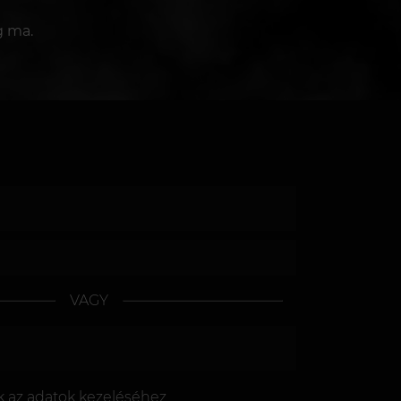
g ma.
VAGY
k az
adatok kezeléséhez