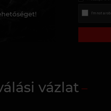
lehetőséget!
álási vázlat