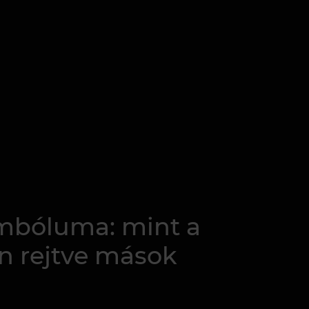
imbóluma: mint a
an rejtve mások