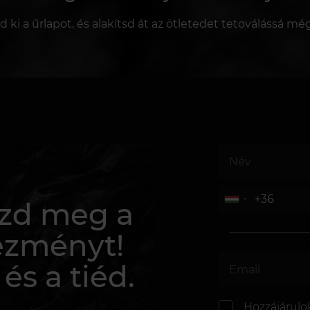
sd ki a űrlapot, és alakítsd át az ötletedet tetoválássá mé
rezd meg a
ezményt!
 és a tiéd.
Hozzájárulo