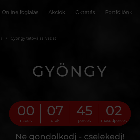
Online foglalás
Akciók
Oktatás
Portfóliónk
us
Gyöngy tetoválási vázlat
GYÖNGY
00
07
45
01
napok
órák
percek
másodpercek
Ne gondolkodj - cselekedj!