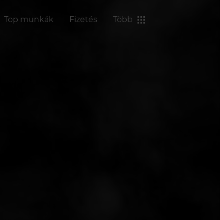
Top munkák
Fizetés
Több