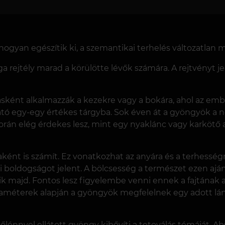
ogyan egészítik ki, a szemantikai terhelés változatlan 
ága rejtély marad a körülötte lévők számára. A rejtvényt 
ként alkalmazzák a kezekre vagy a bokára, ahol az ember
ó egy-egy értékes tárgyba. Sok éven át a gyöngyök a női
során elég érdekes lesz, mint egy nyaklánc vagy karkötő a
ént is számít. Ez vonatkozhat az anyára és a terhesség
 boldogságot jelent. A bölcsesség a természet ezen ajá
ik majd. Fontos lesz figyelembe venni ennek a fajtának a
araméterek alapján a gyöngyök megfelelnek egy adott lán
lőlénnyel ellátott gyöngy kibővíti a tetoválás témáját.