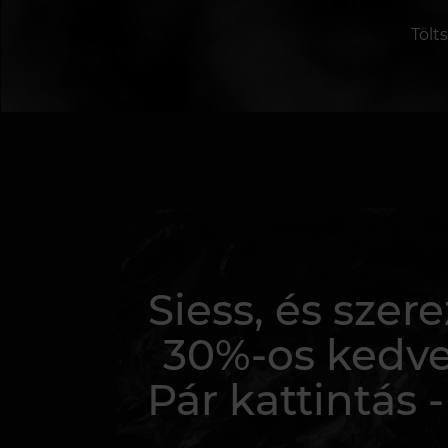
Tölt
Siess, és sze
30%-os kedv
Pár kattintás -