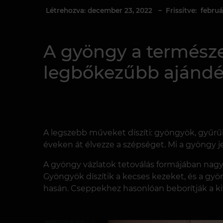
Létrehozva: december 23, 2022
– Frissítve: februá
A gyöngy a természe
legbőkezűbb ajándé
A legszebb műveket díszíti: gyöngyök, gyűrű
éveken át élvezze a szépséget. Mi a gyöngy j
A gyöngy vázlatok tetoválás formájában nagy
Gyöngyök díszítik a kecses kezeket, és a gyö
hasán. Cseppekhez hasonlóan beborítják a ki