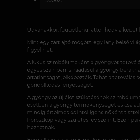
Doboz.
Ugyanakkor, függetlenül attól, hogy a képet h
Mint egy zárt ajtó mögött, egy lány belső vil
figyelmet.
A luxus szimbólumaként a gyöngyöt tetoválás
egyes számban is, ráadásul a gyöngy berakhat
ártatlanságát jelképezték. Tehát a tetoválás 
gondolkodás fényességét.
A gyöngy az új élet születésének szimbólumak
esetben a gyöngy termékenységet és családi
mindig értelmes és intelligens nőként tisztel
horoszkóp vagy születési év szerint. Ezen p
hozhatnak.
Egy sellővel vagy más mitikus vagy tengeri é