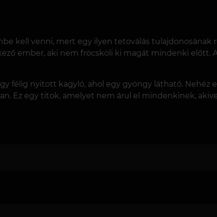
embe kell venni, mert egy ilyen tetoválás tulajdonosának 
lkező ember, aki nem fröcsköli ki magát mindenki előtt.
 félig nyitott kagyló, ahol egy gyöngy látható. Nehéz el
. Ez egy titok, amelyet nem árul el mindenkinek, akivel 