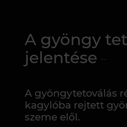
A gyöngy tet
jelentése
A gyöngytetoválás r
kagylóba rejtett gyö
szeme elől.