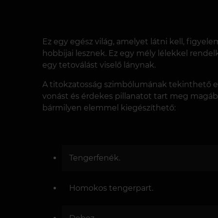
Ez egy egész világ, amelyet látni kell, figyel
hobbijai lesznek. Ez egy mély lélekkel rende
egy tetoválást viselő lánynak.
A titokzatosság szimbólumának tekinthető egy
vonást és érdekes pillanatot tart meg magában
bármilyen elemmel kiegészíthető:
Tengerfenék.
Homokos tengerpart.