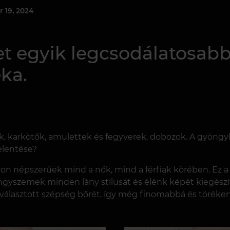
r 19, 2024
t egyik legcsodálatosabb
ka.
k, karkötők, amulettek és fegyverek, dobozok. A gyöngyh
elentése?
on népszerűek mind a nők, mind a férfiak körében. Ez a 
ngyszemek minden lány stílusát és élénk képét kiegészíti
választott szépség bőrét, így még finomabbá és töréken