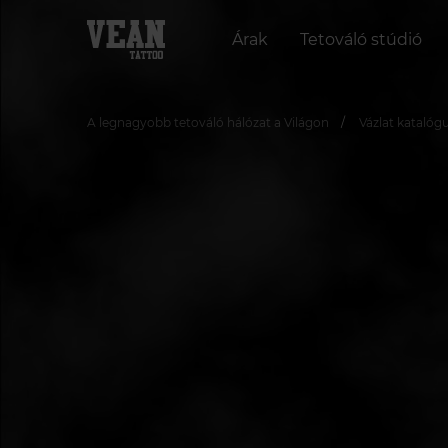
Árak
Tetováló stúdió
A legnagyobb tetováló hálózat a Világon
Vázlat katalóg