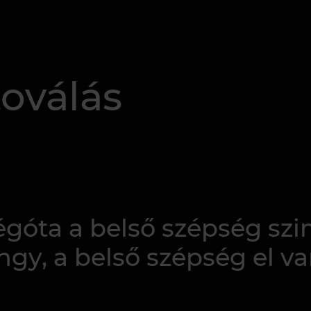
oválás
égóta a belső szépség sz
ngy, a belső szépség el v