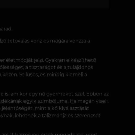
marad.
jelző tetoválás vonz és magára vonzza a
 életmódját jelzi. Gyakran elkészíthető
ességet, a tisztaságot és a tulajdonos
 kézen. Stílusos, és mindig kiemeli a
re is, amikor egy nő gyermeket szül. Ebben az
ndékának egyik szimbóluma. Ha magán viseli,
 jelentőségét, mint a kő kiválasztását
ynak, lehetnek a talizmánja és szerencsét
 Abszolút bármilyen érték megadható, mert