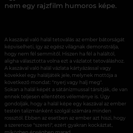
nem egy rajzfilm humoros képe.
A kaszával való halál tetoválás az ember bátorságát
képviselheti, így az egész világnak demonstrálja,
hogy nem fél semmitől. Hiszen ha fél a haláltól,
aligha választotta volna ezt a vázlatot tetováláshoz.
A kaszával való halál vázlata kártyázással vagy
kövekkel egy haláljáték jele, melynek mottója a
következő mondat: "nyerj vagy halj meg".
Sokan a halál képét a sátánizmussal társítják, de van
ennek teljesen ellentétes véleménye is. Úgy
gondolják, hogy a halál képe egy kaszával az ember
testén talizmánként szolgál számára minden
rossztól. Ebben az esetben az ember azt hiszi, hogy
a szerencse "szereti", ezért gyakran kockáztat,
miközben épségben marad.