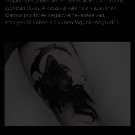
negatív megjelöléssel rendelkezik. Ez a vélemény
azonban téves. A kaszával való halál vázlatának
számos pozitív és negatív elnevezése van,
amelyekről ebben a cikkben fogunk megtudni.