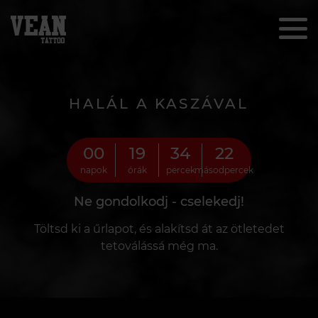
HALÁL A KASZÁVAL
00
19
34
21
napok
órák
percek
másodpercek
Ne gondolkodj - cselekedj!
Töltsd ki a űrlapot, és alakítsd át az ötletedet
tetoválássá még ma.