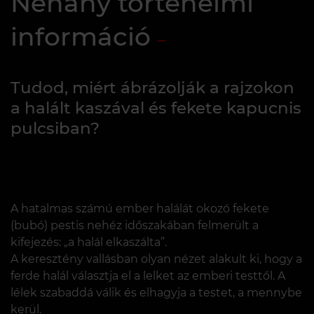
Néhány történelmi
információ
Tudod, miért ábrázolják a rajzokon
a halált kaszával és fekete kapucnis
pulcsiban?
A hatalmas számú ember halálát okozó fekete
(bubó) pestis nehéz időszakában felmerült a
kifejezés: „a halál elkaszálta”.
A keresztény vallásban olyan nézet alakult ki, hogy a
ferde halál választja el a lelket az emberi testtől. A
lélek szabaddá válik és elhagyja a testet, a mennybe
kerül.