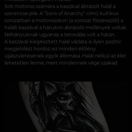
Sok motoros számára a kaszával ábrázolt halál a
szerencse jele. A "Sons of Anarchy" című kultikus
sorozatban a motorosokon (a sorozat főszereplői) a
halált kaszával a hátukon ábrázoló mellények voltak.
Néhányuknak ugyanaz a tetoválás volt a hátán.
A kaszával kiegészített halál vázlata is ilyen pozitív
megjelölést hordoz: ez minden élőlény
újjászületésének egyik állomása. Halál nélkül az élet
lehetetlen lenne, mert mindennek vége szakad.