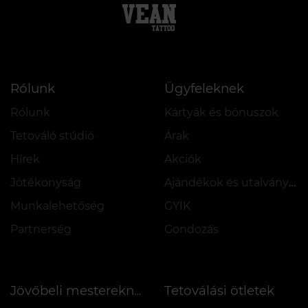
Rólunk
Ügyfeleknek
Rólunk
Kártyák és bónuszok
Tetováló stúdió
Árak
Hírek
Akciók
Jótékonyság
Ajándékok és utalványok
Munkalehetőség
GYIK
Partnerség
Gondozás
Tetoválási ötletek
Jövőbeli mestereknek