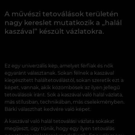
A művészi tetoválások területén
nagy kereslet mutatkozik a „halál
kaszával” készült vázlatokra.
Ez egy univerzális kép, amelyet férfiak és nők
egyaránt választanak. Sokan félnek a kaszával
kiegészített haláltetoválástól, sokan szeretik ezt a
képet, vannak, akik közömbösek az ilyen jellegű
tetoválások iránt. Sok a kaszával való halál vázlata,
más stílusban, technikában, más cselekményben.
Bárki választhat kedvére való képet.
A kaszával való halál tetoválási vázlata sokakat
megijeszt, úgy tűnik, hogy egy ilyen tetoválás