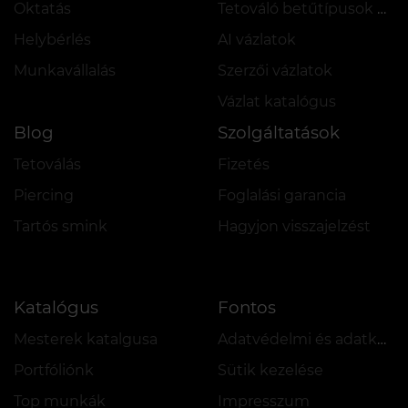
Oktatás
Tetováló betűtípusok online
Helybérlés
AI vázlatok
Munkavállalás
Szerzői vázlatok
Vázlat katalógus
Blog
Szolgáltatások
Tetoválás
Fizetés
Piercing
Foglalási garancia
Tartós smink
Hagyjon visszajelzést
Katalógus
Fontos
Mesterek katalgusa
Adatvédelmi és adatkezelési szabályzat
Portfóliónk
Sütik kezelése
Top munkák
Impresszum