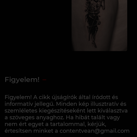
Figyelem!
Figyelem! A cikk újságírók által íródott és
informatív jellegű. Minden kép illusztratív és
szemléletes kiegészítéseként lett kiválasztva
a szöveges anyaghoz. Ha hibát talált vagy
nem ért egyet a tartalommal, kérjük,
értesítsen minket a contentvean@gmail.com