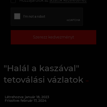
Hozzájárulok az
adatok kezeléséhez
Szerezz kedvezményt
"Halál a kaszával"
tetoválási vázlatok
Létrehozva: január 18, 2023
Frissítve: február 17, 2024