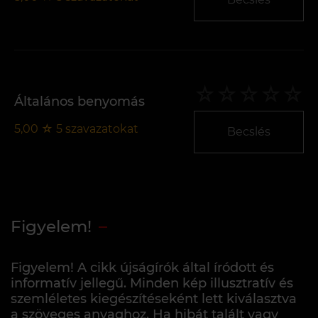
Általános benyomás
5,00
☆
5
szavazatokat
Becslés
Figyelem!
Figyelem! A cikk újságírók által íródott és
informatív jellegű. Minden kép illusztratív és
szemléletes kiegészítéseként lett kiválasztva
a szöveges anyaghoz. Ha hibát talált vagy