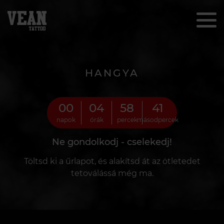
HANGYA
00
04
58
40
napok
órák
percek
másodpercek
Ne gondolkodj - cselekedj!
Töltsd ki a űrlapot, és alakítsd át az ötletedet
tetoválássá még ma.