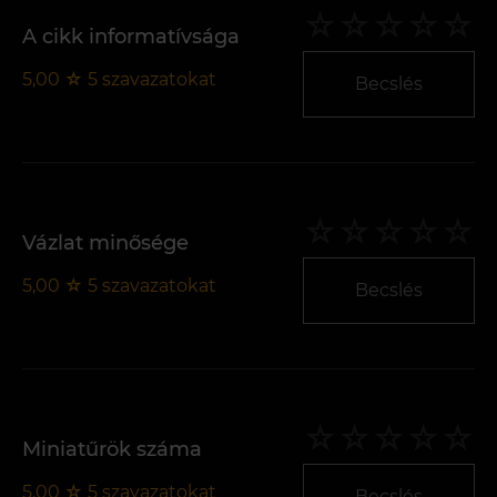
A cikk informatívsága
5,00
☆
5
szavazatokat
Becslés
Vázlat minősége
5,00
☆
5
szavazatokat
Becslés
Miniatűrök száma
5,00
☆
5
szavazatokat
Becslés