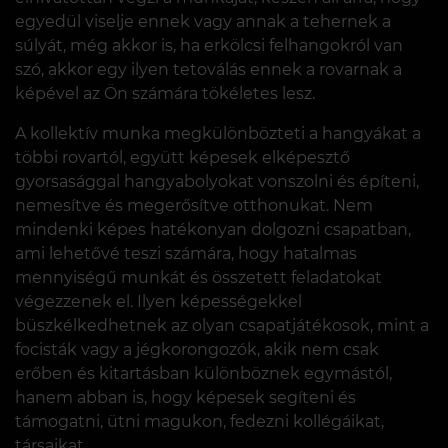
egyedül viselje ennek vagy annak a tehernek a
súlyát, még akkor is, ha erkölcsi felhangokról van
szó, akkor egy ilyen tetoválás ennek a rovarnak a
képével az Ön számára tökéletes lesz.
A kollektív munka megkülönbözteti a hangyákat a
többi rovartól, együtt képesek elképesztő
gyorsasággal hangyabolyokat vonszolni és építeni,
nemesítve és megerősítve otthonukat. Nem
mindenki képes hatékonyan dolgozni csapatban,
ami lehetővé teszi számára, hogy hatalmas
mennyiségű munkát és összetett feladatokat
végezzenek el. Ilyen képességekkel
büszkélkedhetnek az olyan csapatjátékosok, mint a
focisták vagy a jégkorongozók, akik nem csak
erőben és kitartásban különböznek egymástól,
hanem abban is, hogy képesek segíteni és
támogatni, ütni magukon, fedezni kollégáikat,
társaikat.