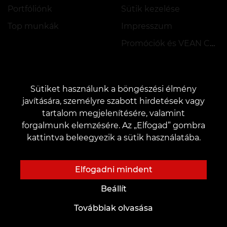
Portfóliónk
Sütik kezelése
Top munkák
Impresszum
Promóciók és VEAN COINS szabályzata
Sütiket használunk a böngészési élmény
javítására, személyre szabott hirdetések vagy
tartalom megjelenítésére, valamint
KAPCSOLAT
forgalmunk elemzésére. Az „Elfogad” gombra
Kapcsolatfelvétel:
customers@vean-tattoo.hu
kattintva beleegyezik a sütik használatába.
Együttműködés:
marketing.veantattoo@gmail.com
Panaszok és javaslatok:
complaints@vean-tattoo.com
Elfogadni mindent
Regisztráció és tanácsadás Magyarországra::
+3619990519
Beállít
Továbbiak olvasása
A weboldalt a VEAN BUSINESS GROUP fejlesztette
és üzemelteti