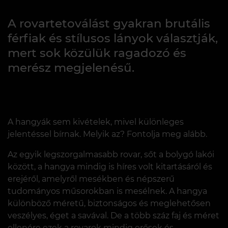
A rovartetoválást gyakran brutális
férfiak és stílusos lányok választják,
mert sok közülük ragadozó és
merész megjelenésű.
A hangyák sem kivételek, mivel különleges
jelentéssel bírnak. Melyik az? Fontolja meg alább.
Az egyik legszorgalmasabb rovar, sőt a bolygó lakói
között, a hangya mindig is híres volt kitartásáról és
erejéről, amelyről mesékben és népszerű
tudományos műsorokban is mesélnek. A hangya
különböző méretű, biztonságos és meglehetősen
veszélyes, éget a savával. De a több száz faj és méret
ellenére ezek a rovarok mindig erősek és