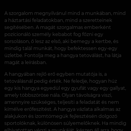
A szorgalom megnyilvánul mind a munkában, mind
a háztartási feladatokban, mind a szeretteinek
segítésében. A magát szorgalmas emberként
pozícionáló személy kebabot fog főzni egy
sorsoláson, ő lesz az első, aki bemegy a kertbe, és
mindig talál munkát, hogy befektessen egy-egy
üzletbe. Fontolja meg a hangya tetoválást, ha látja
magát a leírásban.
A hangyában rejlő erő egyben mutatója is, a
tetoválásnál pedig érték. Ne feledje, hogyan húz
egy kis hangya egyedül egy gyufát vagy egy gallyat,
amely többszöröse nála. Olyan távolságra viszi,
amennyire szükséges, teljesíti a feladatát és nem
kímélve erőfeszítést. A hangya vázlata alkalmas az
alakjukon és izomtömegük fejlesztésén dolgozó
sportolóknak, különösen súlyemelőknek. Ha mindig
elhivatottan végzi a munkáját, készen áll arra, hogy