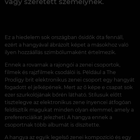
vagy szeretett személynek.
Ez a hiedelem sok országban ősidők óta fennáll,
ezért a hangyával ábrázolt képet a másokhoz való
ilyen hozzáállás szimbólumaként értelmezik.
Ennek a rovarnak a rajongói a zenei csoportok,
filmek és rajzfilmek csodálói is. Például a The
Prodigy brit elektronikus zenei csoport egy hangyát
fogadott el jelképének. Mert az ő képe e csapat sok
ezer szurkolójának bőrén látható. Stílusuk előtt
tisztelegve az elektronikus zene ínyencei átfogóan
feldíszítik magukat minden olyan elemmel, amely a
preferenciáikat jelezheti. A hangya ennek a
csoportnak több albumát is díszítette.
A hangya az egyik legelső zenei kompozíció és egy