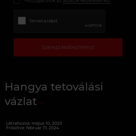
Hozzájárulok az
adatok kezeléséhez
Szerezz kedvezményt
Hangya tetoválási
vázlat
Létrehozva: május 10, 2023
Frissítve: február 17, 2024