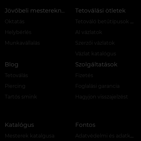
Tetoválási ötletek
Jövőbeli mestereknek
Oktatás
Tetováló betűtípusok online
Helybérlés
AI vázlatok
Munkavállalás
Szerzői vázlatok
Vázlat katalógus
Blog
Szolgáltatások
Tetoválás
Fizetés
Piercing
Foglalási garancia
Tartós smink
Hagyjon visszajelzést
Katalógus
Fontos
Mesterek katalgusa
Adatvédelmi és adatkezelési szabályzat