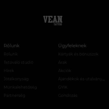
Rólunk
Ügyfeleknek
Rólunk
Kártyák és bónuszok
Tetováló stúdió
Árak
Hírek
Akciók
Jótékonyság
Ajándékok és utalványok
Munkalehetőség
GYIK
Partnerség
Gondozás