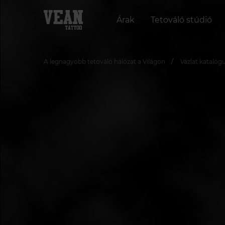
Árak
Tetováló stúdió
A legnagyobb tetováló hálózat a Világon
Vázlat katalóg