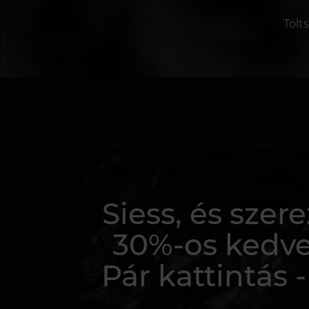
Tölt
Siess, és sze
30%-os kedv
Pár kattintás -