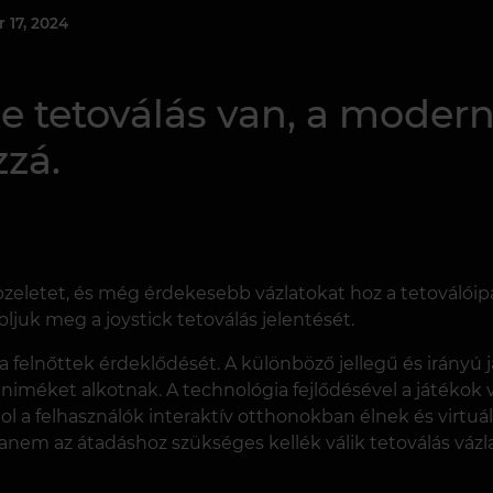
 17, 2024
e tetoválás van, a moder
zzá.
zeletet, és még érdekesebb vázlatokat hoz a tetoválóipa
oljuk meg a joystick tetoválás jelentését.
s a felnőttek érdeklődését. A különböző jellegű és irány
niméket alkotnak. A technológia fejlődésével a játéko
ol a felhasználók interaktív otthonokban élnek és virtuá
anem az átadáshoz szükséges kellék válik tetoválás vázl