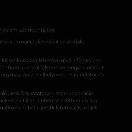
kényelem szempontjából.
lasszikus manipulátorokat választják,
klasszikusokká, lehetővé téve a fiatalok és
lönböző kulccsal felszerelve. Hogyan nézhet
ét egymás mellett elhelyezett manipulátor, és
.
 való játék folyamatában. Számos variáció
elentését illeti, ebben az esetben elvileg
ozik. Tehát a joystick tetoválás azt jelzi,