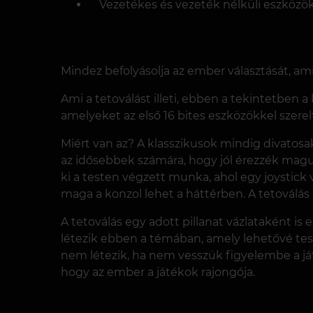
Vezetékes és vezeték nélküli eszközök
Mindez befolyásolja az ember választását, am
Ami a tetoválást illeti, ebben a tekintetben a
amelyeket az első 16 bites eszközökkel szerelt
Miért van az? A klasszikusok mindig divatosak
az idősebbek számára, hogy jól érezzék magu
ki a testen végzett munka, ahol egy joystick 
maga a konzol lehet a háttérben. A tetoválás 
A tetoválás egy adott pillanat vázlataként is 
létezik ebben a témában, amely lehetővé teszi
nem létezik, ha nem vesszük figyelembe a játé
hogy az ember a játékok rajongója.