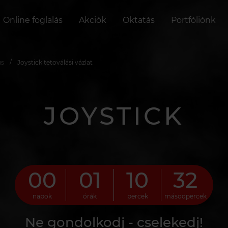
Online foglalás
Akciók
Oktatás
Portfóliónk
us
Joystick tetoválási vázlat
JOYSTICK
00
01
10
31
napok
órák
percek
másodpercek
Ne gondolkodj - cselekedj!