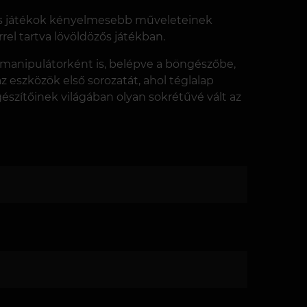
nyos játékok kényelmesebb műveleteinek
el tartva lövöldözős játékban.
ú manipulátorként is, belépve a böngészőbe,
az eszközök első sorozatát, ahol téglalap
észítőinek világában olyan sokrétűvé vált az