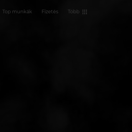
Top munkák
Fizetés
Több