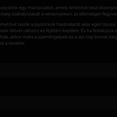
 a joystick egy manipulátor, amely lehetővé teszi bizo
ség szabályozását a versenyeken, az ellenséget fegyverr
lehetővé teszik a joystickok használatát akár egér típus
zék idővel változni és fejlődni kezdett. És ha felidézzük 
tak, akkor mára a számítógépek és a set-top boxok kieg
ot a kezébe: