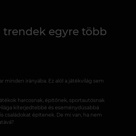
n trendek egyre több
r minden irányába. Ez alól a játékvilág sem
ú játékok harcosnak, építőnek, sportautósnak
k világa kiterjedtebbé és eseménydúsabbá
lis családokat építenek. De mi van, ha nem
atává?