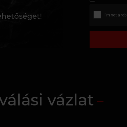
lehetőséget!
válási vázlat