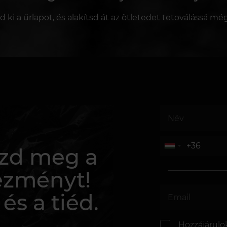
sd ki a űrlapot, és alakítsd át az ötletedet tetoválássá mé
rezd meg a
ezményt!
 és a tiéd.
Hozzájárulo