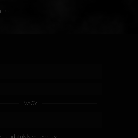
g ma.
VAGY
k az
adatok kezeléséhez