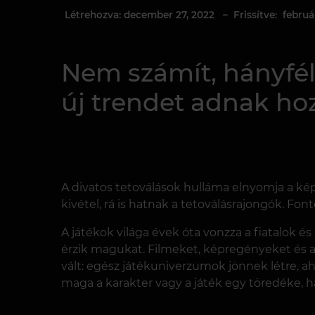
Létrehozva: december 27, 2022
– Frissítve: február
Nem számít, hányfél
új trendet adnak ho
A divatos tetoválások hulláma elnyomja a kép
kivétel, rá is hatnak a tetoválásrajongók. Font
A játékok világa évek óta vonzza a fiatalok é
érzik magukat. Filmeket, képregényeket és a
vált: egész játékuniverzumok jönnek létre, ah
maga a karakter vagy a játék egy töredéke, h