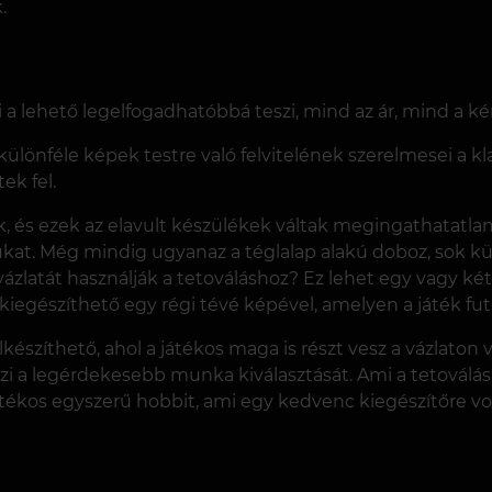
.
i a lehető legelfogadhatóbbá teszi, mind az ár, mind a 
 különféle képek testre való felvitelének szerelmesei a k
ek fel.
, és ezek az elavult készülékek váltak megingathatatlan 
kat. Még mindig ugyanaz a téglalap alakú doboz, sok kü
vázlatát használják a tetováláshoz? Ez lehet egy vagy k
kiegészíthető egy régi tévé képével, amelyen a játék fut
elkészíthető, ahol a játékos maga is részt vesz a vázlaton
 a legérdekesebb munka kiválasztását. Ami a tetoválás j
kos egyszerű hobbit, ami egy kedvenc kiegészítőre vonatk